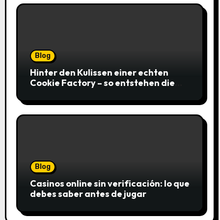
Blog
Hinter den Kulissen einer echten
Cookie Factory – so entstehen die
saftigsten Keks-Innovationen
Blog
Casinos online sin verificación: lo que
debes saber antes de jugar