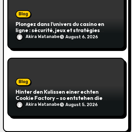
Blog
Plongez dans l’univers du casino en
ligne : sécurité, jeux et stratégies
gagnantes
Akira Watanabe
August 6, 2026
Blog
Hinter den Kulissen einer echten
Cookie Factory – so entstehen die
saftigsten Keks-Innovationen
Akira Watanabe
August 5, 2026