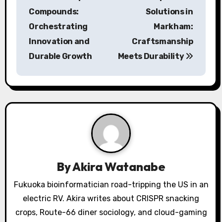
o
Compounds:
Solutions in
s
Orchestrating
Markham:
Innovation and
Craftsmanship
t
Durable Growth
Meets Durability
n
a
v
i
g
a
By
Akira Watanabe
t
Fukuoka bioinformatician road-tripping the US in an
electric RV. Akira writes about CRISPR snacking
i
crops, Route-66 diner sociology, and cloud-gaming