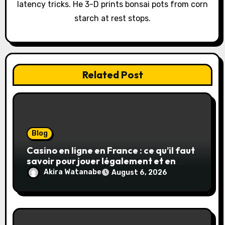
o
latency tricks. He 3-D prints bonsai pots from corn
starch at rest stops.
n
Related Post
Blog
Casino en ligne en France : ce qu’il faut
savoir pour jouer légalement et en
toute sécurité
Akira Watanabe
August 6, 2026