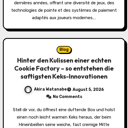
dernières années, offrant une diversité de jeux, des
technologies de pointe et des systèmes de paiement
adaptés aux joueurs modernes.…
Blog
Hinter den Kulissen einer echten
Cookie Factory – so entstehen die
saftigsten Keks-Innovationen
Akira Watanabe
August 5, 2026
No Comments
Stell dir vor, du öffnest eine duftende Box und holst
einen noch leicht warmen Keks heraus, der beim
Hineinbeißen seine weiche, fast cremige Mitte