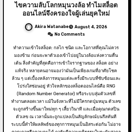
ไขความลับโลกหมุนวงล้อ ทำไมสล็อต
ออนไลน์จึงครองใจผู้เล่นยุคใหม่
Akira Watanabe
August 4, 2026
No Comments
ทำความเข้าใจสล็อต: กลไก ชนิด และโอกาสที่คุณไม่ควร
มองข้าม ก่อนจะพาตัวเองเข้าไปอยู่ในวงล้อแห่งความตื่น
เต้น สิ่งสำคัญที่สุดคือการเข้าใจรากฐานของ สล็อต อย่าง
แท้จริง หลายคนอาจมองว่ามันเป็นเพียงเกมที่อาศัยโชค
ล้วน ๆ แต่เบื้องหลังการหมุนแต่ละครั้งมีระบบที่ซับซ้อนและ
โปร่งใสซ่อนอยู่ หัวใจหลักของสล็อตออนไลน์คือ RNG
(Random Number Generator) หรือระบบสุ่มตัวเลขที่
ทำงานตลอดเวลา แม้ในจังหวะที่ไม่มีใครกดปุ่มหมุน ตัวเลข
จะถูกสร้างขึ้นมาใหม่ทุก ๆ เสี้ยววินาที และเมื่อคุณกดสปิน
ตัวเลข ณ เวลานั้นจะถูกแปลงเป็นสัญลักษณ์บนรีลทันที
ระบบนี้ทำให้ผลลัพธ์ของทุกการหมุนเป็นอิสระต่อกัน ไม่อาจ