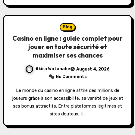
Blog
Casino en ligne : guide complet pour
jouer en toute sécurité et
maximiser ses chances
Akira Watanabe
August 4, 2026
No Comments
Le monde du casino en ligne attire des millions de
joueurs grâce à son accessibilité, sa variété de jeux et
ses bonus attractifs. Entre plateformes légitimes et
sites douteux, il…