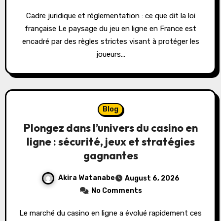
Cadre juridique et réglementation : ce que dit la loi
française Le paysage du jeu en ligne en France est
encadré par des règles strictes visant à protéger les
joueurs…
Blog
Plongez dans l’univers du casino en
ligne : sécurité, jeux et stratégies
gagnantes
Akira Watanabe
August 6, 2026
No Comments
Le marché du casino en ligne a évolué rapidement ces