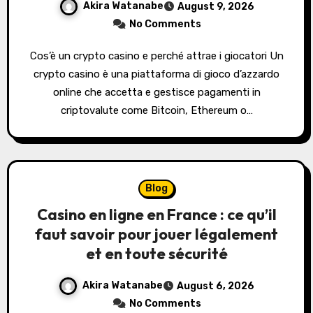
Akira Watanabe
August 9, 2026
No Comments
Cos’è un crypto casino e perché attrae i giocatori Un
crypto casino è una piattaforma di gioco d’azzardo
online che accetta e gestisce pagamenti in
criptovalute come Bitcoin, Ethereum o…
Blog
Casino en ligne en France : ce qu’il
faut savoir pour jouer légalement
et en toute sécurité
Akira Watanabe
August 6, 2026
No Comments