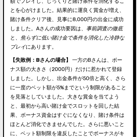
額でプレイし、じっくりと賭け条件を消化するこ
とを心がけました。結果的に運良く賞金が増え、
賭け条件クリア後、見事に8,000円の出金に成功
しました。Aさんの成功要因は、
事前調査の徹底
と、
焦らずに低い賭け金で条件を消化した冷静な
プレイ
にあります。
【失敗例：Bさんの場合】
一方のBさんは、ボー
ナス額の大きさ（2000円）だけに惹かれて登録
しました。しかし、出金条件が50倍と高く、さら
に一度のベット額が5%までという制限があること
を見落としていました。大きな賞金を当てよう
と、最初から高い賭け金でスロットを回した結
果、ボーナス資金はすぐになくなり、賭け条件は
ほとんど消化できませんでした。さらに悪いこと
に、ベット額制限を違反したことでボーナスがキ