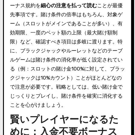
ーナス規約を
細心の注意を払って読む
ことが最優
先事項です。賭け条件の倍率はもちろん、対象ゲ
ーム（スロットがメインであることが多い）、有
効期限、一度のベット額の上限（最大賭け額制
限）など、確認すべき項目は多岐に渡ります。特
に、ブラックジャックやルーレットなどのテーブ
ルゲームは賭け条件の消化率が低く設定されてい
る（例：スロットの賭け金100%に対して、ブラッ
クジャックは10%カウント）ことがほとんどなの
で注意が必要です。戦略としては、低い賭け金で
じっくりとプレイし、賭け条件を確実に消化する
ことを心がけましょう。
賢いプレイヤーになるた
めに：入金不要ボーナス