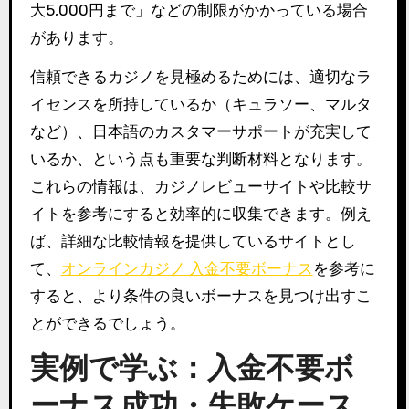
大5,000円まで」などの制限がかかっている場合
があります。
信頼できるカジノを見極めるためには、適切なラ
イセンスを所持しているか（キュラソー、マルタ
など）、日本語のカスタマーサポートが充実して
いるか、という点も重要な判断材料となります。
これらの情報は、カジノレビューサイトや比較サ
イトを参考にすると効率的に収集できます。例え
ば、詳細な比較情報を提供しているサイトとし
て、
オンラインカジノ 入金不要ボーナス
を参考に
すると、より条件の良いボーナスを見つけ出すこ
とができるでしょう。
実例で学ぶ：入金不要ボ
ーナス成功・失敗ケース