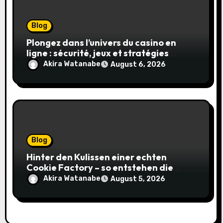
Blog
Plongez dans l’univers du casino en
ligne : sécurité, jeux et stratégies
gagnantes
Akira Watanabe
August 6, 2026
Blog
Hinter den Kulissen einer echten
Cookie Factory – so entstehen die
saftigsten Keks-Innovationen
Akira Watanabe
August 5, 2026