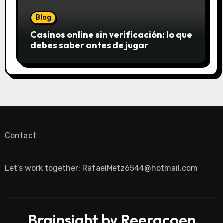
Blog
Casinos online sin verificación: lo que
debes saber antes de jugar
Contact
Let’s work together:
RafaelMetz6544@hotmail.com
Brainsight by Reeracoen