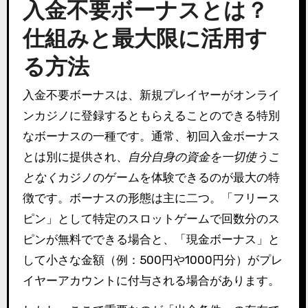
入金不要ボーナスとは？
仕組みと最大限に活用す
る方法
入金不要ボーナスは、新規プレイヤーがオンライ
ンカジノに登録するともらえることのできる特別
なボーナスの一種です。通常、初回入金ボーナス
とは別に提供され、
自分自身の資金を一切使うこ
となく
カジノのゲームを体験できるのが最大の特
徴です。ボーナスの形態は主に二つ。「フリース
ピン」として特定のスロットゲームで回数分のス
ピンが無料でできる場合と、「現金ボーナス」と
して小さな金額（例：500円や1000円分）がプレ
イヤーアカウントに付与される場合があります。