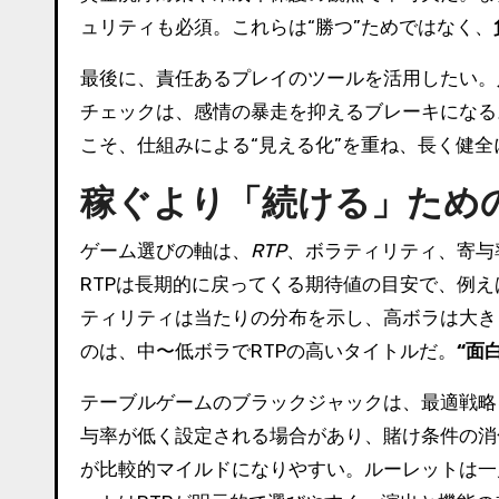
ュリティも必須。これらは“勝つ”ためではなく、
最後に、責任あるプレイのツールを活用したい。
チェックは、感情の暴走を抑えるブレーキになる
こそ、仕組みによる“見える化”を重ね、長く健
稼ぐより「続ける」ため
ゲーム選びの軸は、
RTP
、ボラティリティ、寄与
RTPは長期的に戻ってくる期待値の目安で、例え
ティリティは当たりの分布を示し、高ボラは大き
のは、中〜低ボラでRTPの高いタイトルだ。
“面
テーブルゲームのブラックジャックは、最適戦略
与率が低く設定される場合があり、賭け条件の消
が比較的マイルドになりやすい。ルーレットは一