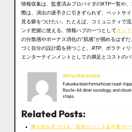
情報収集は、監査済みプロバイダのRTP一覧や
際は、演出の派手さに引きずられず、ベットサイ
見る癖をつけたい。たとえば、コミュニティで流
ンド把握に使える。情報ハブの一つとして
オンラ
の分散感やボーナス消化の“肌感”が掴めるはず
づく自分の設計図を持つこと。
RTP
、ボラティリ
エンターテインメントとしての満足とコストのバ
Akira Watanabe
Fukuoka bioinformatician road-tripping the US in an electric RV. Akira writes about CRISPR snacking crops,
Route-66 diner sociology, and cloud-
stops.
Related Posts:
勝ち筋を見つける「新規カジノ入金不要ボー