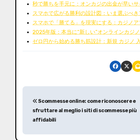
秒で勝ちを手元に：オンカジの出金が早いサ
スマホで広がる勝利の設計図：いま選ぶべき
スマホで「勝てる」を現実にする：カジノア
2025年版：本当に“新しい”オンラインカ
ゼロ円から始める勝ち筋設計：新規 カジノ 入
P
Scommesse online: come riconoscere e
o
sfruttare al meglio i siti di scommesse più
s
affidabili
t