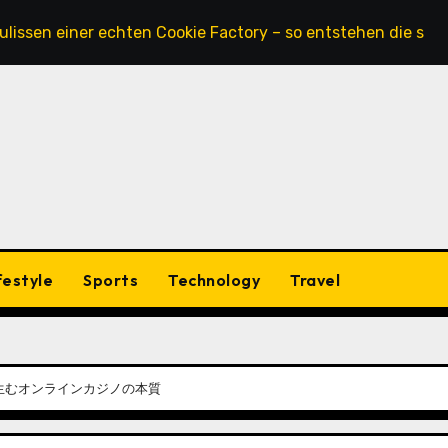
iner echten Cookie Factory – so entstehen die saftigsten K
festyle
Sports
Technology
Travel
生むオンラインカジノの本質