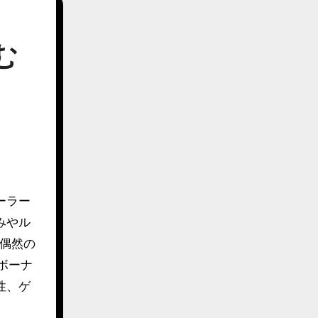
む
ーラー
みやル
偶然の
ボーナ
性、ゲ