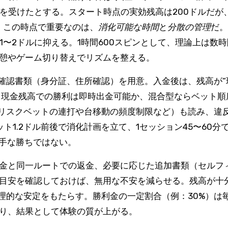
ーを受けたとする。スタート時点の実効残高は200ドルだが
）。この時点で重要なのは、
消化可能な時間
と
分散の管理
だ。
ピン1〜2ドルに抑える。1時間600スピンとして、理論上は数
憩やゲーム切り替えでリズムを整える。
人確認書類（身分証、住所確認）を用意。入金後は、残高が“
なら現金残高での勝利は即時出金可能か、混合型ならベット順
低リスクベットの連打や台移動の頻度制限など）も読み、違
1.2ドル前後で消化計画を立て、1セッション45〜60分
手な勝ちではない。
金と同一ルートでの返金、必要に応じた追加書類（セルフ
目安を確認しておけば、無用な不安を減らせる。残高が十
理的な安定をもたらす。勝利金の一定割合（例：30%）は
り、結果として体験の質が上がる。