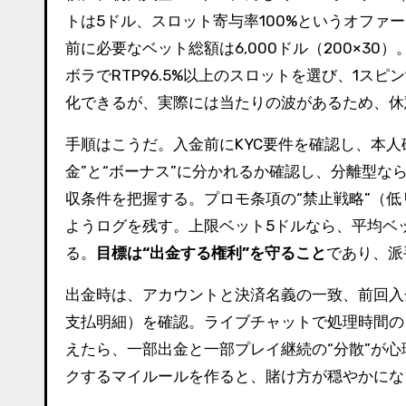
トは5ドル、スロット寄与率100%というオファ
前に必要なベット総額は6,000ドル（200×30
ボラでRTP96.5%以上のスロットを選び、1ス
化できるが、実際には当たりの波があるため、休
手順はこうだ。入金前にKYC要件を確認し、本
金”と“ボーナス”に分かれるか確認し、分離型
収条件を把握する。プロモ条項の“禁止戦略”（
ようログを残す。上限ベット5ドルなら、平均ベット
る。
目標は“出金する権利”を守ること
であり、派
出金時は、アカウントと決済名義の一致、前回入
支払明細）を確認。ライブチャットで処理時間の
えたら、一部出金と一部プレイ継続の“分散”が心
クするマイルールを作ると、賭け方が穏やかにな