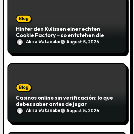
Blog
Hinter den Kulissen einer echten
Cookie Factory – so entstehen die
saftigsten Keks-Innovationen
Akira Watanabe
August 5, 2026
Blog
Casinos online sin verificación: lo que
debes saber antes de jugar
Akira Watanabe
August 5, 2026