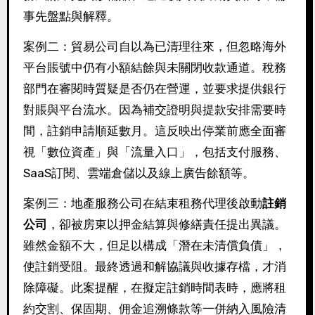
事先盤點與解釋。
案例二：貿易公司自以為已清理往來，但忽略海外
平台賬號中仍有小額結餘與未關閉收款通道。稅務
部門在審閱時質疑是否仍在營運，並要求提供銀行
對賬與平台流水。因為補交證明與提款安排需要時
間，註銷申請順延數月。這反映出停業前應全面審
視「數位資產」與「流量入口」，包括支付服務、
SaaS訂閱、雲端倉儲以及線上廣告餘額等。
案例三：地產服務公司在結束租務代理後啟動
註銷
公司
，卻被房東以押金結算與修繕責任提出異議。
雖然金額不大，但足以構成「潛在未清償負債」，
使註銷受阻。最終透過和解協議與收據存檔，才消
除障礙。此案提醒，在擬定註銷時間表時，應將租
約交割、保固期、佣金追溯條款等一併納入風險清