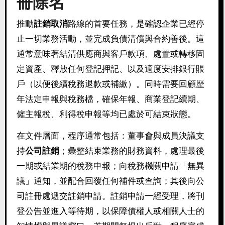
冊除名
推動
註銷取消
路線的首要任務，是確認企業已經停
止一切業務活動，並完成負債清償與合約善後。這
通常意味著結清供應商與客戶款項、處置或轉移固
定資產、釋放任何登記押記、以及適度安排銀行賬
戶（以便後續稅務退款或補繳）。同時需要回顧歷
年法定申報與稅務檔，確保年報、商業登記續期、
僱主報稅、利得稅申報等均已處於可結束狀態。
在文件層面，程序通常包括：董事會與成員決議支
持
公司註銷
；彙整結束業務的財務資料，處理最後
一期或結業期的稅務申報；向稅務機關申請「無異
議」通知，並配合回覆任何補件或查詢；其後向公
司註冊處遞交註銷申請。註銷申請一經受理，將刊
登公告並進入等待期，以保障債權人或相關人士的