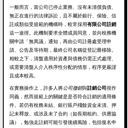
一般而言，當公司已停止業務、沒有未清償負債、
無正在進行的法律訴訟，且不屬於銀行、保險、信
託或類似受規範的機構時，較常採用
有限公司註銷
這一途徑。此機制要求全體成員同意，並向稅務機
關申請「無異議」通知，再由公司註冊處受理申
請、公告及等待期，最終公司名稱從登記冊移除。
相較之下，清盤適用於資產與債務仍需正式處理、
或需要清盤人介入秩序性分配的情形，程序更嚴謹
且成本較高。
在實務操作上，許多人將
公司撤銷
與
註銷公司
視作
同義，然而規範上的關鍵是是否符合註銷的適用條
件。若仍有稅務未結、銀行賬戶殘餘資金未清、押
記未釋放、或涉及未了合約（如長期租約、供應協
議），勉強走註銷可能引發後續風險，包括復名申