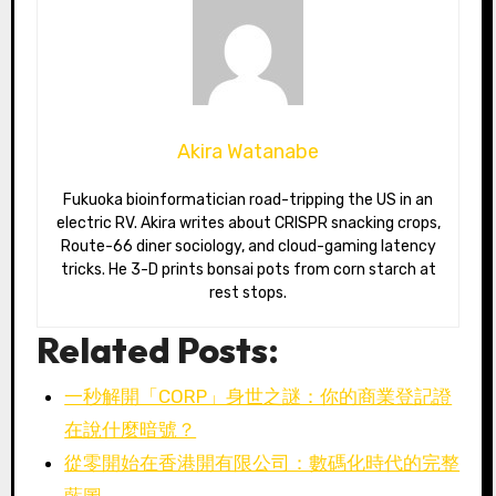
Akira Watanabe
Fukuoka bioinformatician road-tripping the US in an
electric RV. Akira writes about CRISPR snacking crops,
Route-66 diner sociology, and cloud-gaming latency
tricks. He 3-D prints bonsai pots from corn starch at
rest stops.
Related Posts:
一秒解開「CORP」身世之謎：你的商業登記證
在說什麼暗號？
從零開始在香港開有限公司：數碼化時代的完整
藍圖