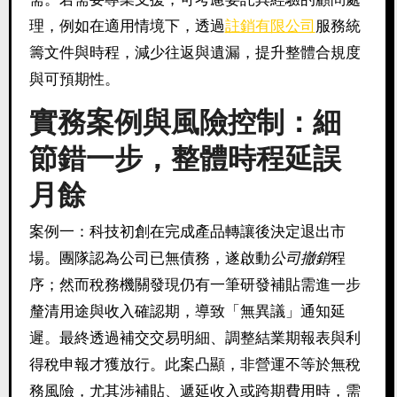
理，例如在適用情境下，透過
註銷有限公司
服務統
籌文件與時程，減少往返與遺漏，提升整體合規度
與可預期性。
實務案例與風險控制：細
節錯一步，整體時程延誤
月餘
案例一：科技初創在完成產品轉讓後決定退出市
場。團隊認為公司已無債務，遂啟動
公司撤銷
程
序；然而稅務機關發現仍有一筆研發補貼需進一步
釐清用途與收入確認期，導致「無異議」通知延
遲。最終透過補交交易明細、調整結業期報表與利
得稅申報才獲放行。此案凸顯，非營運不等於無稅
務風險，尤其涉補貼、遞延收入或跨期費用時，需