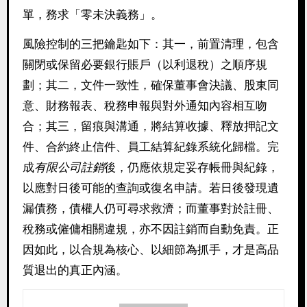
單，務求「零未決義務」。
風險控制的三把鑰匙如下：其一，前置清理，包含
關閉或保留必要銀行賬戶（以利退稅）之順序規
劃；其二，文件一致性，確保董事會決議、股東同
意、財務報表、稅務申報與對外通知內容相互吻
合；其三，留痕與溝通，將結算收據、釋放押記文
件、合約終止信件、員工結算紀錄系統化歸檔。完
成
有限公司註銷
後，仍應依規定妥存帳冊與紀錄，
以應對日後可能的查詢或復名申請。若日後發現遺
漏債務，債權人仍可尋求救濟；而董事對於註冊、
稅務或僱傭相關違規，亦不因註銷而自動免責。正
因如此，以合規為核心、以細節為抓手，才是高品
質退出的真正內涵。