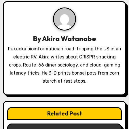
v
i
g
a
By
Akira Watanabe
t
Fukuoka bioinformatician road-tripping the US in an
electric RV. Akira writes about CRISPR snacking
i
crops, Route-66 diner sociology, and cloud-gaming
o
latency tricks. He 3-D prints bonsai pots from corn
starch at rest stops.
n
Related Post