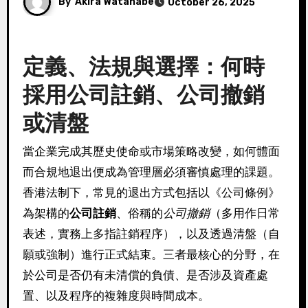
By
Akira Watanabe
October 26, 2025
定義、法規與選擇：何時
採用公司註銷、公司撤銷
或清盤
當企業完成其歷史使命或市場策略改變，如何體面
而合規地退出便成為管理層必須審慎處理的課題。
香港法制下，常見的退出方式包括以《公司條例》
為架構的
公司註銷
、俗稱的
公司撤銷
（多用作日常
表述，實務上多指註銷程序），以及透過清盤（自
願或強制）進行正式結束。三者最核心的分野，在
於公司是否仍有未清償的負債、是否涉及資產處
置、以及程序的複雜度與時間成本。