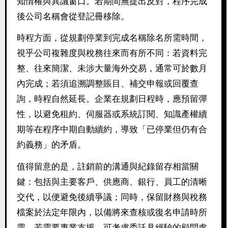
知情權與異議窗口。若期間無提出反對，程序完成
後公司名稱會從登記冊移除。
時程方面，從規劃停業到完成名稱除名所需時間，
視乎公司複雜度與稅務往來而有所不同：若資料完
整、往來簡潔、未涉大量海外交易，通常可於數月
內完成；若須追溯調整賬目、補交申報或回覆查
詢，時程自然延長。企業在規劃日程時，應預留彈
性，以避免租約、伺服器或系統訂閱、知識產權續
期等在程序中期自動續約，導致「已停業但仍有合
約義務」的矛盾。
值得留意的是，註銷前的溝通與紀錄留存相當關
鍵：包括與主要客戶、供應商、銀行、員工的清晰
交代，以便避免後續爭議；同時，保留財務與稅務
檔案於法定年限內，以備將來查核或復名申請時所
需。若需要專業支援，可考慮委託具經驗的顧問處