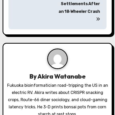
Settlements After
n
an 18‑Wheeler Crash
a
v
i
g
a
t
By
Akira Watanabe
i
Fukuoka bioinformatician road-tripping the US in an
o
electric RV. Akira writes about CRISPR snacking
crops, Route-66 diner sociology, and cloud-gaming
n
latency tricks. He 3-D prints bonsai pots from corn
starch at rest stops.