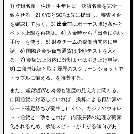
1) 登録名義・住所・生年月日・決済名義を完全一
致させる、2) KYCとSOFは先に提出し、審査可否
を確認しておく、3)
出金
前にボーナス賭け条件と
ベット上限を再確認、4) 入金時から「出金に強い
手段」を使う、5) 財務チームの稼働時間内に申
請、6) 国際送金や仮想通貨は少額テストを入れ
る、7) 金額は上限内に分割または引き上げ申請、
8) 二段階認証と取引履歴のスクリーンショットで
トラブルに備える、を推奨する。
また、
通貨選択
と
為替
も速度の見え方に関わる。
自国通貨に対応していれば、換算による再計算や
レート確定待ちが発生しにくい。カジノのウォレ
ット通貨と一致させれば、内部振替の処理が簡素
化されるため、承認スピードが上がる傾向があ