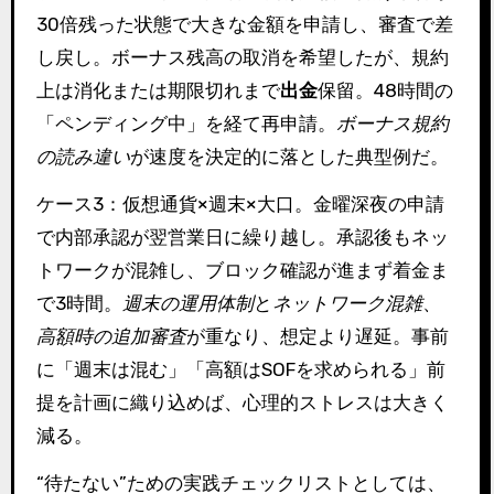
30倍残った状態で大きな金額を申請し、審査で差
し戻し。ボーナス残高の取消を希望したが、規約
上は消化または期限切れまで
出金
保留。48時間の
「ペンディング中」を経て再申請。
ボーナス規約
の読み違い
が速度を決定的に落とした典型例だ。
ケース3：仮想通貨×週末×大口。金曜深夜の申請
で内部承認が翌営業日に繰り越し。承認後もネッ
トワークが混雑し、ブロック確認が進まず着金ま
で3時間。
週末の運用体制
と
ネットワーク混雑
、
高額時の追加審査
が重なり、想定より遅延。事前
に「週末は混む」「高額はSOFを求められる」前
提を計画に織り込めば、心理的ストレスは大きく
減る。
“待たない”ための実践チェックリストとしては、