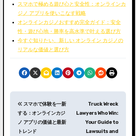
スマホで極める遊び心と安全性：オンラインカ
ジノ アプリを使いこなす戦略
オンラインカジノおすすめ完全ガイド：安全
性・遊び心地・勝率を高水準で叶える選び方
今すぐ知りたい、新しい オンライン カジノの
リアルな価値と選び方
P
スマホで体験を一新
Truck Wreck
o
する：オンラインカジ
Lawyers Who Win:
s
ノ アプリの価値と最新
Your Guide to
トレンド
Lawsuits and
t