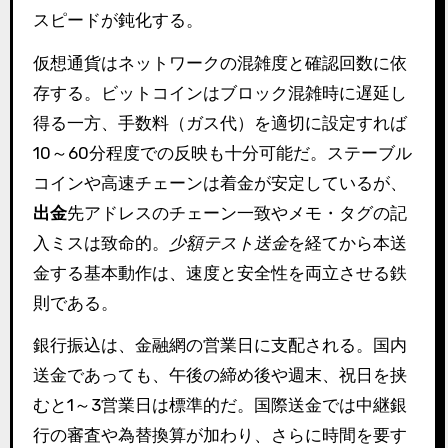
スピードが鈍化する。
仮想通貨はネットワークの混雑度と確認回数に依
存する。ビットコインはブロック混雑時に遅延し
得る一方、手数料（ガス代）を適切に設定すれば
10～60分程度での反映も十分可能だ。ステーブル
コインや高速チェーンは着金が安定しているが、
出金
先アドレスのチェーン一致やメモ・タグの記
入ミスは致命的。
少額テスト送金
を経てから本送
金する基本動作は、速度と安全性を両立させる鉄
則である。
銀行振込は、金融網の営業日に支配される。国内
送金であっても、午後の締め後や週末、祝日を挟
むと1～3営業日は標準的だ。国際送金では中継銀
行の審査や為替換算が加わり、さらに時間を要す