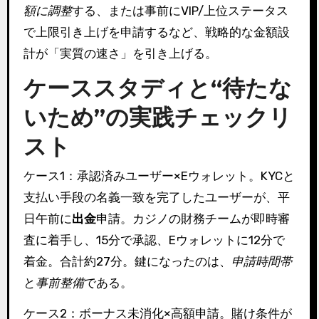
額に調整
する、または事前にVIP/上位ステータス
で上限引き上げを申請するなど、戦略的な金額設
計が「実質の速さ」を引き上げる。
ケーススタディと“待たな
いため”の実践チェックリ
スト
ケース1：承認済みユーザー×Eウォレット。KYCと
支払い手段の名義一致を完了したユーザーが、平
日午前に
出金
申請。カジノの財務チームが即時審
査に着手し、15分で承認、Eウォレットに12分で
着金。合計約27分。鍵になったのは、
申請時間帯
と
事前整備
である。
ケース2：ボーナス未消化×高額申請。賭け条件が