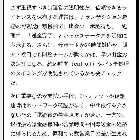
まず重視すべきは運営の透明性だ。信頼できるラ
イセンスを保有する運営は、
トランザクション処
理の可視化
に積極的で、
出金
の「承認待ち」「処
理中」「送金完了」といったステータスを明確に
表示する。さらに、サポートが24時間対応か、週
末・祝日でも財務チームが動くかは、
早い出金
の
決定打になる。締め時間（cut-off）やバッチ処理
のタイミングが明記されているかも要チェック
だ。
次に重要なのが支払い手段。Eウォレットや仮想
通貨はネットワーク確認が早く、中間銀行を介さ
ないため「承認後の着金速度」が速い。一方で、
銀行振込は金融機関の営業時間や国際送金の経路
に縛られるため、同額でも数営業日の差が生まれ