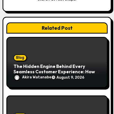
Related Post
Blog
The Hidden Engine Behind Every
Seamless Customer Experience: How
Booking & Scheduling Software
Akira Watanabe
August 9, 2026
Transforms Service Businesses