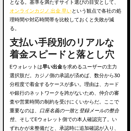
となる。基準を満たすサイト選びの目安として、
オンラインカジノ 出金 早い
という観点で各社の処
理時間や対応時間帯を比較しておくと失敗が減
る。
支払い手段別のリアルな
着金スピードと落とし穴
Eウォレットは
早い出金
を求めるユーザーの主力
選択肢だ。カジノ側の承認が済めば、数分から30
分程度で着金するケースが多い。理由は、カード
や銀行のネットワークを跨がないため、仲介の審
査や営業時間の制約を受けにくいからだ。ここで
重要なのは、
口座名義の一致
と
登録メールの整合
性
、そしてEウォレット側での本人確認完了。い
ずれかが未整備だと、承認時に追加確認が入り、