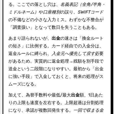
る。ここでの落とし穴は、
名義表記（全角/半角・
ミドルネーム）
や
口座種別
の誤り、
SWIFTコード
の不備などの小さな入力ミス。わずかな不整合が
「調査扱い」となって数日を失うこともある。
あまり語られないが、
出金
の速さは「換金ルート
の短さ」に比例する。カード経由での入金分は、
返金ルールに縛られ、
入金元へ優先して戻す
必要
があるため、実質的に返金処理→残額を別手段で
送金という二段階になりやすい。最初から「出金
に強い手段」で入金しておくと、将来の処理がス
ムーズになる。
加えて、為替手数料や最低/最大
出金
額、1日あた
りの上限も速度を左右する。上限超過は分割処理
になり、承認が複数回発生する。
一回で収まる金