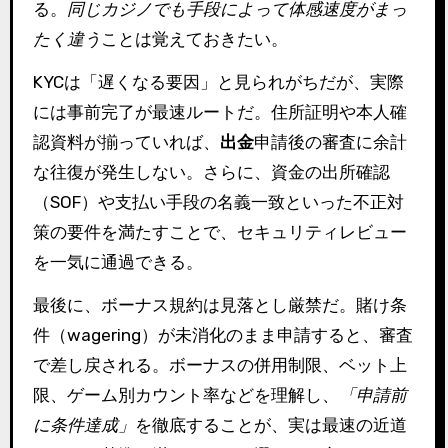
る。
同じカジノでも手段によって体感速度がまっ
たく違う
ことは覚えておきたい。
KYCは「遅くなる要因」と見られがちだが、実際
には事前完了が最速ルートだ。住所証明や本人確
認資料が揃っていれば、
出金
申請後の審査に余計
な往復が発生しない。さらに、資金の出所確認
（SOF）や支払い手段の名義一致といった不正対
策の要件を満たすことで、セキュリティレビュー
を一気に通過できる。
最後に、ボーナス規約は見落とし厳禁だ。賭け条
件（wagering）が未消化のまま申請すると、審査
で差し戻される。ボーナスの併用制限、ベット上
限、ゲーム別カウント率などを理解し、
「申請前
に条件達成」
を徹底することが、実は最速の近道