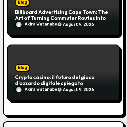
Blog
Billboard Advertising Cape Town: The
Art of Turning Commuter Routes into
Customer Connections
Akira Watanabe
August 9, 2026
Blog
Crypto casino: il futuro del gioco
d’azzardo digitale spiegato
Akira Watanabe
August 9, 2026