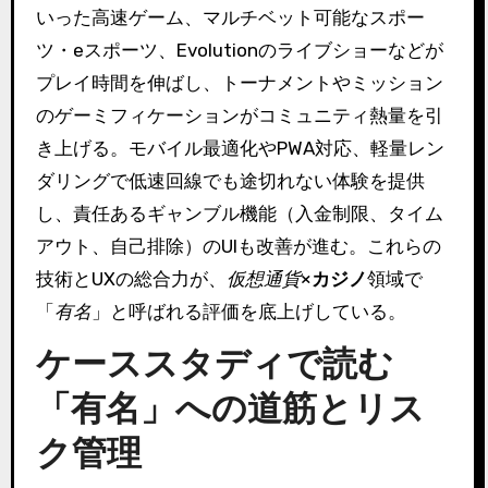
いった高速ゲーム、マルチベット可能なスポー
ツ・eスポーツ、Evolutionのライブショーなどが
プレイ時間を伸ばし、トーナメントやミッション
のゲーミフィケーションがコミュニティ熱量を引
き上げる。モバイル最適化やPWA対応、軽量レン
ダリングで低速回線でも途切れない体験を提供
し、責任あるギャンブル機能（入金制限、タイム
アウト、自己排除）のUIも改善が進む。これらの
技術とUXの総合力が、
仮想通貨
×
カジノ
領域で
「
有名
」と呼ばれる評価を底上げしている。
ケーススタディで読む
「有名」への道筋とリス
ク管理