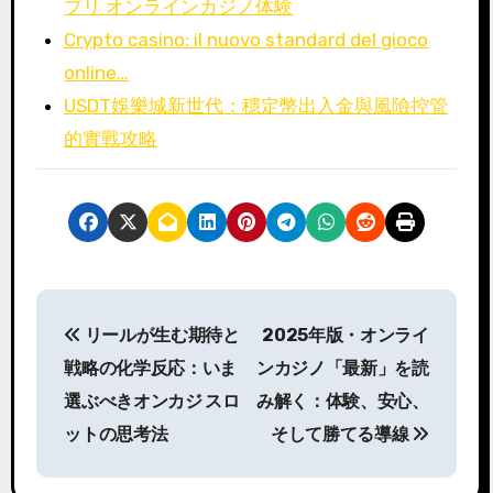
プリ オンラインカジノ体験
Crypto casino: il nuovo standard del gioco
online…
USDT娛樂城新世代：穩定幣出入金與風險控管
的實戰攻略
P
リールが生む期待と
2025年版・オンライ
o
戦略の化学反応：いま
ンカジノ「最新」を読
s
選ぶべきオンカジ スロ
み解く：体験、安心、
ットの思考法
そして勝てる導線
t
n