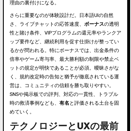
理由の裏付けになる。
さらに重要なのが体験設計だ。日本語UIの自然
さ、ライブチャットの応答速度、
ボーナス
の透明
性と賭け条件、VIPプログラムの還元率やランクア
ップ要件など、継続利用を促す仕掛けが整ってい
るかが問われる。特にボーナスでは、出金条件の
倍率やゲーム寄与率、最大勝利額の制限や禁止ベ
ットの規定が明快であることが必須。曖昧さがな
く、規約改定時の告知と猶予が徹底されている運
営は、コミュニティの信頼を勝ち取りやすい。
SNSや掲示板での評判、対応の一貫性、トラブル
時の救済事例なども、
有名
と評価される土台を固
めていく。
テクノロジーとUXの最前