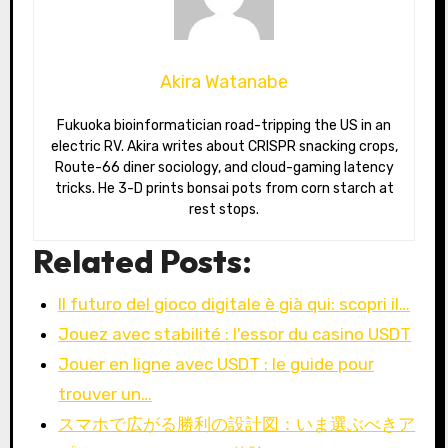
Akira Watanabe
Fukuoka bioinformatician road-tripping the US in an
electric RV. Akira writes about CRISPR snacking crops,
Route-66 diner sociology, and cloud-gaming latency
tricks. He 3-D prints bonsai pots from corn starch at
rest stops.
Related Posts:
Il futuro del gioco digitale è già qui: scopri il…
Jouez avec stabilité : l'essor du casino USDT
Jouer en ligne avec USDT : le guide pour
trouver un…
スマホで広がる勝利の設計図：いま選ぶべきア