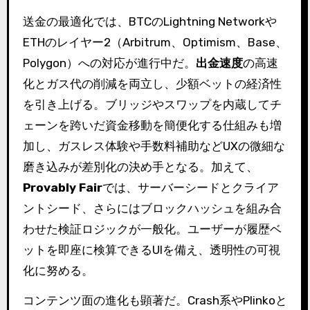
送金の最適化では、BTCのLightning Networkや
ETHのレイヤー2（Arbitrum、Optimism、Base、
Polygon）への対応が進行中だ。
出金速度
の高速
化とガス代の削減を両立し、少額ベットの経済性
を引き上げる。ブリッジやスワップを内蔵してチ
ェーンを跨いだ資金移動を簡便化する仕組みも増
加し、ガスレス体験や手数料補助などUXの微細な
磨き込みが差別化の決め手となる。加えて、
Provably Fair
では、サーバーシードとクライア
ントシード、さらにはブロックハッシュを組み合
わせた検証ロジックが一般化。ユーザーが履歴ベ
ットを即座に検算できるUIを備え、透明性の可視
化に努める。
コンテンツ面の進化も顕著だ。Crash系やPlinkoと