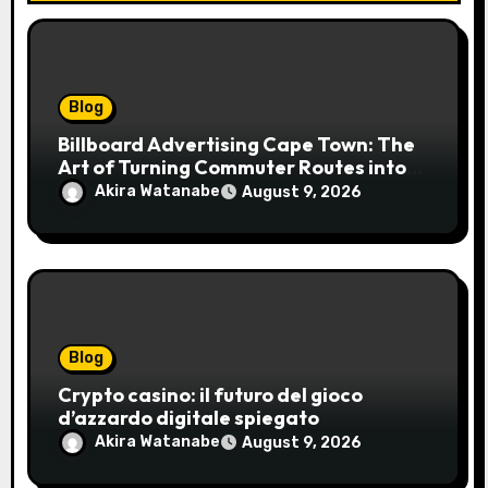
Blog
Billboard Advertising Cape Town: The
Art of Turning Commuter Routes into
Customer Connections
Akira Watanabe
August 9, 2026
Blog
Crypto casino: il futuro del gioco
d’azzardo digitale spiegato
Akira Watanabe
August 9, 2026