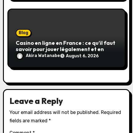
Blog
Casino en ligne en France : ce qu’il faut
savoir pour jouer légalement et en
toute sécurité
Akira Watanabe
August 6, 2026
Leave a Reply
Your email address will not be published.
Required
fields are marked
*
Comment
*