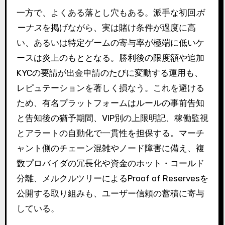
一方で、よくある落とし穴もある。派手な初回
ボ
ーナス
を掲げながら、実は賭け条件が過度に高
い、あるいは特定ゲームの寄与率が極端に低いケ
ースは炎上のもととなる。勝利後の限度額や追加
KYCの要請が出金申請のたびに変動する運用も、
レピュテーションを著しく損なう。これを避ける
ため、有名プラットフォームはルールの事前告知
と告知後の猶予期間、VIP別の上限明記、稼働監視
とアラートの自動化で一貫性を担保する。マーチ
ャント側のチェーン混雑やノード障害に備え、複
数プロバイダの冗長化や資金のホット・コールド
分離、メルクルツリーによるProof of Reservesを
公開する取り組みも、ユーザー信頼の蓄積に寄与
している。