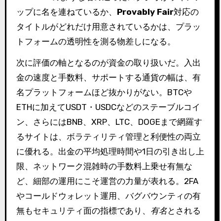
ップに名を連ねているか、
Provably Fair
対応の
タイトルがどれだけ用意されているかは、プラッ
トフォームの透明性を測る物差しになる。
次に評価の軸となるのが資金の取り扱いだ。入出
金の速度と手数料、サポートする通貨の幅は、有
名プラットフォームほど抜かりがない。BTCや
ETHに加えてUSDT・USDCなどのステーブルコイ
ン、さらにはBNB、XRP、LTC、DOGEまで網羅す
るサイトは、ボラティリティ管理と利便性の両立
に優れる。出金の平均処理時間や1日の引き出し上
限、ネットワーク混雑時の手数料上乗せ有無な
ど、細部の運用にこそ運営の力量が表れる。2FA
やコールドウォレット運用、バグバウンティの有
無もセキュリティ面の指標であり、
有名
とされる