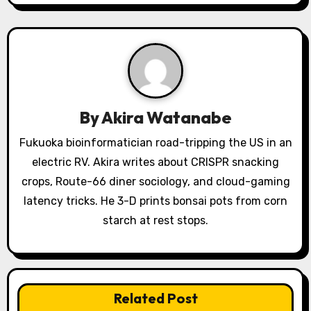
a
v
i
g
By
Akira Watanabe
a
Fukuoka bioinformatician road-tripping the US in an
electric RV. Akira writes about CRISPR snacking
t
crops, Route-66 diner sociology, and cloud-gaming
i
latency tricks. He 3-D prints bonsai pots from corn
o
starch at rest stops.
n
Related Post