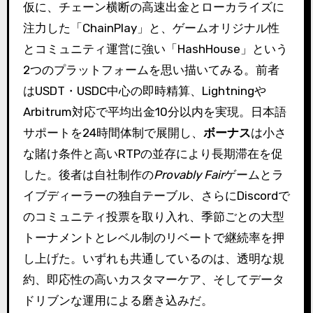
仮に、チェーン横断の高速出金とローカライズに
注力した「ChainPlay」と、ゲームオリジナル性
とコミュニティ運営に強い「HashHouse」という
2つのプラットフォームを思い描いてみる。前者
はUSDT・USDC中心の即時精算、Lightningや
Arbitrum対応で平均出金10分以内を実現。日本語
サポートを24時間体制で展開し、
ボーナス
は小さ
な賭け条件と高いRTPの並存により長期滞在を促
した。後者は自社制作の
Provably Fair
ゲームとラ
イブディーラーの独自テーブル、さらにDiscordで
のコミュニティ投票を取り入れ、季節ごとの大型
トーナメントとレベル制のリベートで継続率を押
し上げた。いずれも共通しているのは、透明な規
約、即応性の高いカスタマーケア、そしてデータ
ドリブンな運用による磨き込みだ。