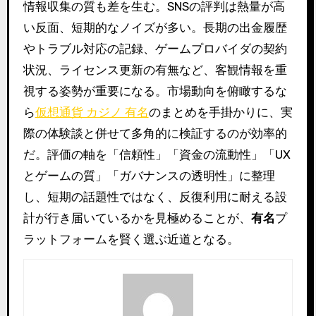
情報収集の質も差を生む。SNSの評判は熱量が高
い反面、短期的なノイズが多い。長期の出金履歴
やトラブル対応の記録、ゲームプロバイダの契約
状況、ライセンス更新の有無など、客観情報を重
視する姿勢が重要になる。市場動向を俯瞰するな
ら
仮想通貨 カジノ 有名
のまとめを手掛かりに、実
際の体験談と併せて多角的に検証するのが効率的
だ。評価の軸を「信頼性」「資金の流動性」「UX
とゲームの質」「ガバナンスの透明性」に整理
し、短期の話題性ではなく、反復利用に耐える設
計が行き届いているかを見極めることが、
有名
プ
ラットフォームを賢く選ぶ近道となる。