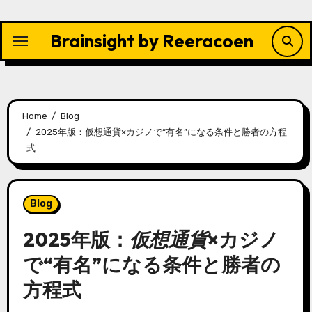
Skip
to
Brainsight by Reeracoen
content
Home
Blog
2025年版：仮想通貨×カジノで“有名”になる条件と勝者の方程
式
Blog
2025年版：
仮想通貨
×
カジノ
で“有名”になる条件と勝者の
方程式