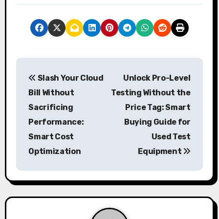
P
Slash Your Cloud
Unlock Pro-Level
o
Bill Without
Testing Without the
s
Sacrificing
Price Tag: Smart
Performance:
Buying Guide for
t
Smart Cost
Used Test
n
Optimization
Equipment
a
v
i