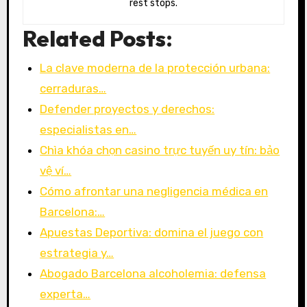
rest stops.
Related Posts:
La clave moderna de la protección urbana:
cerraduras…
Defender proyectos y derechos:
especialistas en…
Chìa khóa chọn casino trực tuyến uy tín: bảo
vệ ví…
Cómo afrontar una negligencia médica en
Barcelona:…
Apuestas Deportiva: domina el juego con
estrategia y…
Abogado Barcelona alcoholemia: defensa
experta…