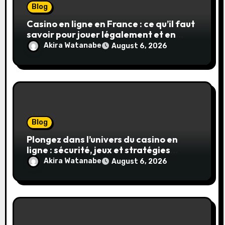
Blog
Casino en ligne en France : ce qu’il faut
savoir pour jouer légalement et en
toute sécurité
Akira Watanabe
August 6, 2026
Blog
Plongez dans l’univers du casino en
ligne : sécurité, jeux et stratégies
gagnantes
Akira Watanabe
August 6, 2026