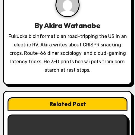
g
a
By
Akira Watanabe
t
Fukuoka bioinformatician road-tripping the US in an
i
electric RV. Akira writes about CRISPR snacking
o
crops, Route-66 diner sociology, and cloud-gaming
latency tricks. He 3-D prints bonsai pots from corn
n
starch at rest stops.
Related Post