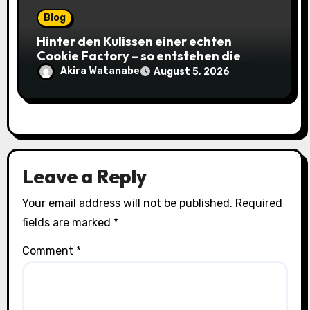
Blog
Hinter den Kulissen einer echten
Cookie Factory – so entstehen die
saftigsten Keks-Innovationen
Akira Watanabe
August 5, 2026
Leave a Reply
Your email address will not be published.
Required
fields are marked
*
Comment
*