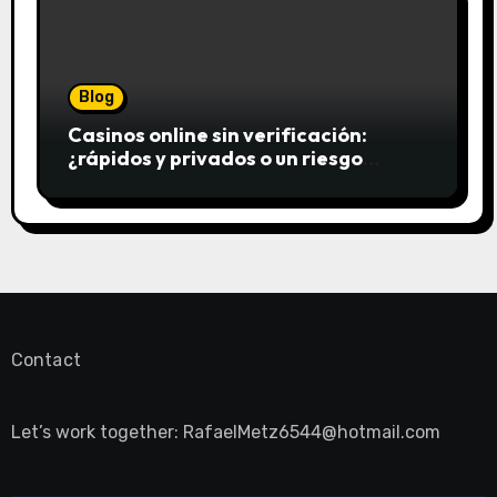
Blog
Casinos online sin verificación:
¿rápidos y privados o un riesgo
innecesario?
Contact
Let’s work together:
RafaelMetz6544@hotmail.com