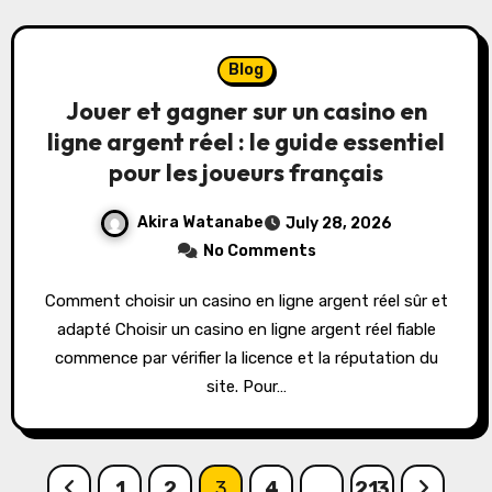
Blog
Jouer et gagner sur un casino en
ligne argent réel : le guide essentiel
pour les joueurs français
Akira Watanabe
July 28, 2026
No Comments
Comment choisir un casino en ligne argent réel sûr et
adapté Choisir un casino en ligne argent réel fiable
commence par vérifier la licence et la réputation du
site. Pour…
Posts
1
2
3
4
…
213