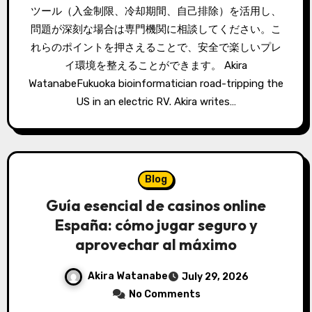
ツール（入金制限、冷却期間、自己排除）を活用し、
問題が深刻な場合は専門機関に相談してください。こ
れらのポイントを押さえることで、安全で楽しいプレ
イ環境を整えることができます。 Akira
WatanabeFukuoka bioinformatician road-tripping the
US in an electric RV. Akira writes…
Blog
Guía esencial de casinos online
España: cómo jugar seguro y
aprovechar al máximo
Akira Watanabe
July 29, 2026
No Comments