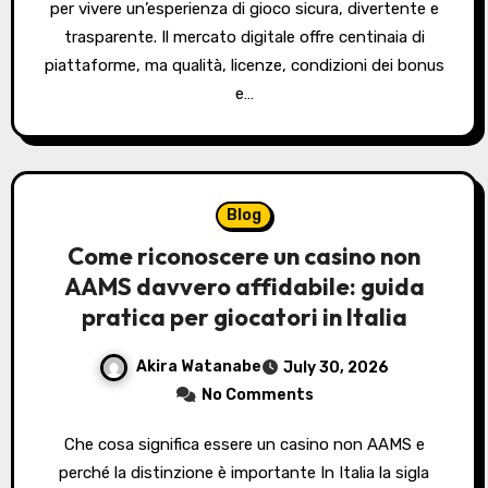
per vivere un’esperienza di gioco sicura, divertente e
trasparente. Il mercato digitale offre centinaia di
piattaforme, ma qualità, licenze, condizioni dei bonus
e…
Blog
Come riconoscere un casino non
AAMS davvero affidabile: guida
pratica per giocatori in Italia
Akira Watanabe
July 30, 2026
No Comments
Che cosa significa essere un casino non AAMS e
perché la distinzione è importante In Italia la sigla