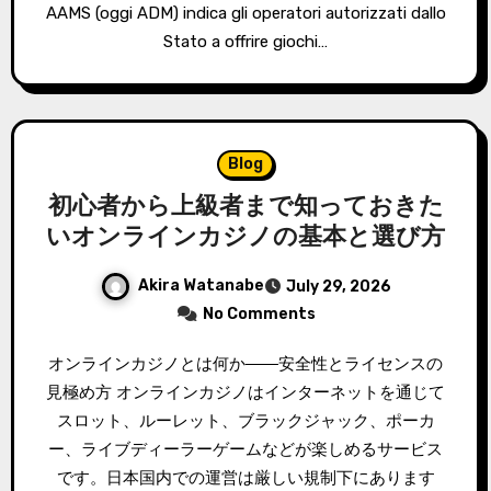
AAMS (oggi ADM) indica gli operatori autorizzati dallo
Stato a offrire giochi…
Blog
初心者から上級者まで知っておきた
いオンラインカジノの基本と選び方
Akira Watanabe
July 29, 2026
No Comments
オンラインカジノとは何か――安全性とライセンスの
見極め方 オンラインカジノはインターネットを通じて
スロット、ルーレット、ブラックジャック、ポーカ
ー、ライブディーラーゲームなどが楽しめるサービス
です。日本国内での運営は厳しい規制下にあります