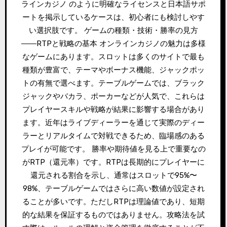
ラインカジノ のように明確なライセンスと日本語サポ
ートを掲示しているケースは、初心者にも検討しやす
い選択肢です。 ゲームの種類・技術・勝率の見方
――RTPと戦略の基本 オンラインカジノの魅力は多様
なゲームにあります。スロットは多くのサイトで最も
種類が豊富で、テーマやボーナス機能、ジャックポッ
トの有無で選べます。テーブルゲームでは、ブラック
ジャックやバカラ、ポーカーなどが人気で、これらは
プレイヤースキルや戦略が結果に影響する場合があり
ます。近年はライブディーラーを通じて実際のディー
ラーとリアルタイムで対戦できるため、臨場感のある
プレイが可能です。 勝率や期待値を見る上で重要なの
がRTP（還元率）です。RTPは長期的にプレイヤーに
還元される割合を示し、通常はスロットで95%〜
98%、テーブルゲームではさらに高い数値が設定され
ることが多いです。ただしRTPは理論値であり、短期
的な結果を保証するものではありません。攻略法を試