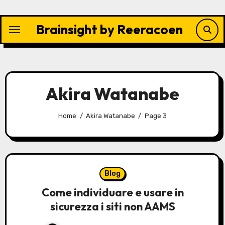
Skip
to
Brainsight by Reeracoen
content
Akira Watanabe
Home
Akira Watanabe
Page 3
Blog
Come individuare e usare in
sicurezza i siti non AAMS