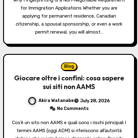
Why Fingerprinting Is a Non-Negotiable Requirement
for Immigration Applications Whether you are
applying for permanent residence, Canadian
citizenship, a spousal sponsorship, or even a work
permit renewal, you will almost…
Blog
Giocare oltre i confini: cosa sapere
sui siti non AAMS
Akira Watanabe
July 28, 2026
No Comments
Cos’è un sito non AAMS e quali sono i rischi principali I
termini AAMS (oggi ADM) si riferiscono all’autorità