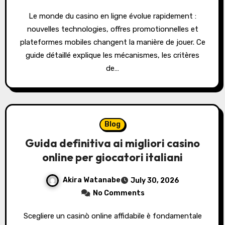
Le monde du casino en ligne évolue rapidement :
nouvelles technologies, offres promotionnelles et
plateformes mobiles changent la manière de jouer. Ce
guide détaillé explique les mécanismes, les critères
de…
Blog
Guida definitiva ai migliori casino
online per giocatori italiani
Akira Watanabe
July 30, 2026
No Comments
Scegliere un casinò online affidabile è fondamentale