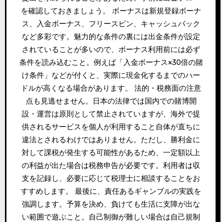
を確認しておきましょう。 ボーナスは新規登録ボーナ
ス、入金ボーナス、フリースピン、キャッシュバック
など多彩です。魅力的な条件の裏には出金条件が設定
されていることが多いので、ボーナス利用前には必ず
条件を読み込むこと。例えば「入金ボーナス×30倍の賭
け条件」などが付くと、実際に現金化するまでのハー
ドルが高くなる場合があります。 法的・税務面の注意
点も見逃せません。日本の法律では国内での賭博開
設・運営は原則として禁止されていますが、海外で提
供されるサービスを個人が利用すること自体が直ちに
違法とされるわけではありません。ただし、勝利金に
対して課税が発生する可能性があるため、一定額以上
の利益が出た場合は税務申告が必要です。利用者は収
支を記録し、必要に応じて税理士に相談することをお
すすめします。 最後に、責任あるギャンブルの実践を
強調します。予算を決め、負けても生活に支障が出な
い範囲で遊ぶこと。自己制御が難しい場合は自己規制