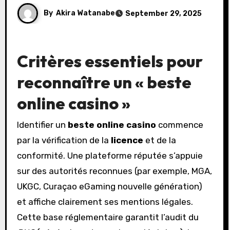
By
Akira Watanabe
September 29, 2025
Critères essentiels pour
reconnaître un « beste
online casino »
Identifier un
beste online casino
commence
par la vérification de la
licence
et de la
conformité. Une plateforme réputée s’appuie
sur des autorités reconnues (par exemple, MGA,
UKGC, Curaçao eGaming nouvelle génération)
et affiche clairement ses mentions légales.
Cette base réglementaire garantit l’audit du