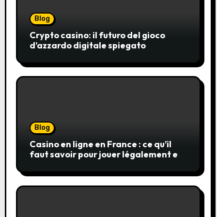
Blog
Crypto casino: il futuro del gioco
d’azzardo digitale spiegato
Blog
Casino en ligne en France : ce qu’il
faut savoir pour jouer légalement et
en toute sécurité