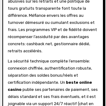
abusives sur les retraits et une politique de
tours gratuits transparente font toute la
différence. Méfiance envers les offres au
turnover démesuré ou cumulant exclusions et
frais. Les programmes VIP et de fidélité doivent
récompenser l’assiduité par des avantages
concrets: cashback net, gestionnaire dédié,
retraits accélérés.
La sécurité technique complète l’ensemble:
connexion chiffrée, authentification robuste,
séparation des soldes bonus/réels et
certification indépendante. Un
beste online
casino
publie ses partenaires de paiement, ses
délais standard et ses frais éventuels, et il est
joignable via un support 24/7 réactif (chat en