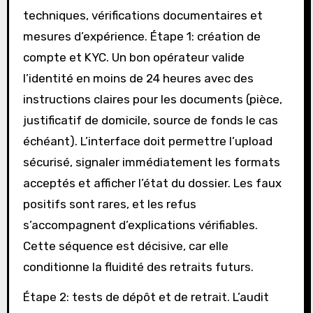
techniques, vérifications documentaires et
mesures d’expérience. Étape 1: création de
compte et KYC. Un bon opérateur valide
l’identité en moins de 24 heures avec des
instructions claires pour les documents (pièce,
justificatif de domicile, source de fonds le cas
échéant). L’interface doit permettre l’upload
sécurisé, signaler immédiatement les formats
acceptés et afficher l’état du dossier. Les faux
positifs sont rares, et les refus
s’accompagnent d’explications vérifiables.
Cette séquence est décisive, car elle
conditionne la fluidité des retraits futurs.
Étape 2: tests de dépôt et de retrait. L’audit