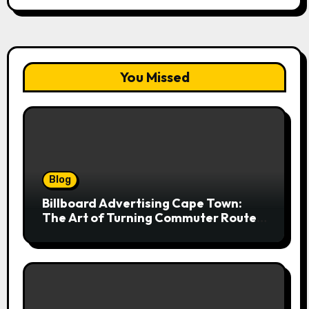
You Missed
Blog
Billboard Advertising Cape Town:
The Art of Turning Commuter Routes
into Customer Connections