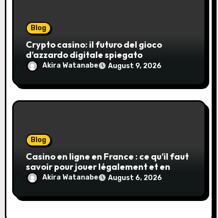
Blog
Crypto casino: il futuro del gioco
d’azzardo digitale spiegato
Akira Watanabe
August 9, 2026
Blog
Casino en ligne en France : ce qu’il faut
savoir pour jouer légalement et en
toute sécurité
Akira Watanabe
August 6, 2026