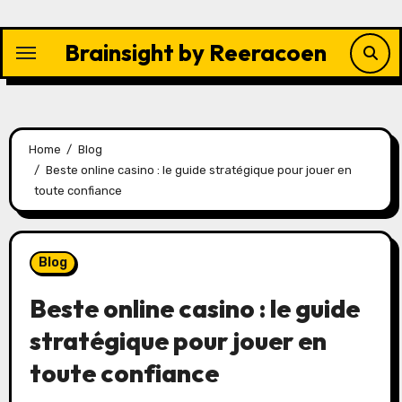
Skip
to
Brainsight by Reeracoen
content
Home
Blog
Beste online casino : le guide stratégique pour jouer en
toute confiance
Blog
Beste online casino : le guide
stratégique pour jouer en
toute confiance