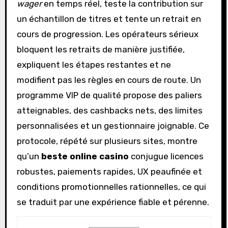
wager
en temps réel, teste la contribution sur
un échantillon de titres et tente un retrait en
cours de progression. Les opérateurs sérieux
bloquent les retraits de manière justifiée,
expliquent les étapes restantes et ne
modifient pas les règles en cours de route. Un
programme VIP de qualité propose des paliers
atteignables, des cashbacks nets, des limites
personnalisées et un gestionnaire joignable. Ce
protocole, répété sur plusieurs sites, montre
qu’un
beste online casino
conjugue licences
robustes, paiements rapides, UX peaufinée et
conditions promotionnelles rationnelles, ce qui
se traduit par une expérience fiable et pérenne.