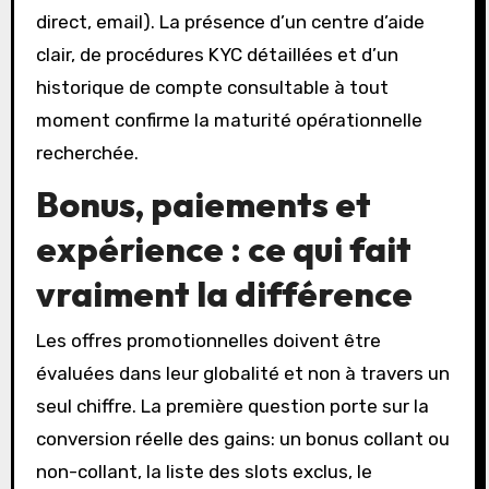
direct, email). La présence d’un centre d’aide
clair, de procédures KYC détaillées et d’un
historique de compte consultable à tout
moment confirme la maturité opérationnelle
recherchée.
Bonus, paiements et
expérience : ce qui fait
vraiment la différence
Les offres promotionnelles doivent être
évaluées dans leur globalité et non à travers un
seul chiffre. La première question porte sur la
conversion réelle des gains: un bonus collant ou
non-collant, la liste des slots exclus, le