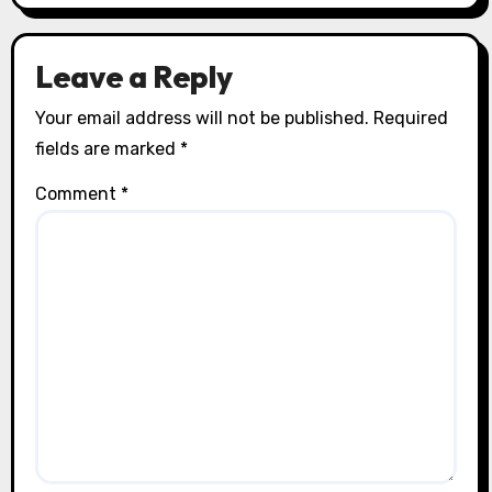
Leave a Reply
Your email address will not be published.
Required
fields are marked
*
Comment
*