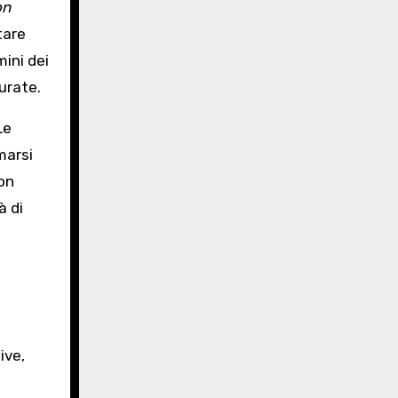
on
tare
mini dei
urate.
Le
marsi
con
à di
ive,