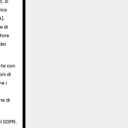
, si
ica
A),
e di
atore
dei
ote con
ni di
e i
ne di
al GDPR,