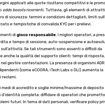
margini applicati alle quote risultano competitivi e le prom
 o
odds boosts
ricorrenti. Tuttavia, gli elementi di attratt
 di sicurezza: termini e condizioni dettagliati, limiti sul
rcato e tempistiche di convalida KYC per i prelievi.
umenti di
gioco responsabile
. I migliori operatori, a pre
 perdita e tempo di sessione, auto-sospensione e autoescl
sull’attività. Se tali strumenti sono assenti o difficili da
 anche la qualità del supporto clienti: tempi di risposta,
a nel gestire contestazioni. La presenza di organismi ADR
indipendenti (come eCOGRA, iTech Labs o GLI) aumenta la
i reclami.
 medi di accredito e soglie minime/massime di deposito
ca d’identità completa; diffidare di operatori che promett
mi futuri. In tema di dati personali, verificare policy pri