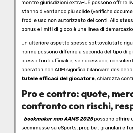
mentre giurisdizioni extra-UE possono offrire live
stanno diventando più solide (verifiche documen
frodi e uso non autorizzato dei conti. Allo stes
bonus e limiti di gioco è una linea di demarcaz
Un ulteriore aspetto spesso sottovalutato riguarda
norme possono differire a seconda del tipo di gi
presso fonti ufficiali e, se necessario, consulent
operatori non ADM significa bilanciare desiderio 
tutele efficaci del giocatore
, chiarezza contr
Pro e contro: quote, merc
confronto con rischi, res
I
bookmaker non AAMS 2025
possono offrire u
scommesse su eSports, prop bet granulari e fu