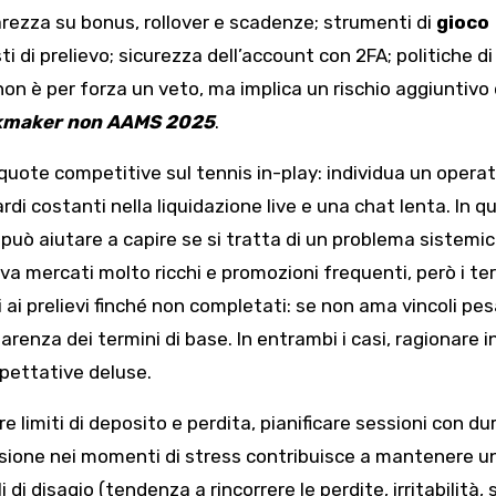
arezza su bonus, rollover e scadenze; strumenti di
gioco
 di prelievo; sicurezza dell’account con 2FA; politiche di
 non è per forza un veto, ma implica un rischio aggiuntivo
kmaker non AAMS 2025
.
 quote competitive sul tennis in-play: individua un opera
di costanti nella liquidazione live e una chat lenta. In q
i può aiutare a capire se si tratta di un problema sistemi
va mercati molto ricchi e promozioni frequenti, però i te
i ai prelievi finché non completati: se non ama vincoli pes
renza dei termini di base. In entrambi i casi, ragionare i
aspettative deluse.
re limiti di deposito e perdita, pianificare sessioni con du
sione nei momenti di stress contribuisce a mantenere u
di disagio (tendenza a rincorrere le perdite, irritabilità,