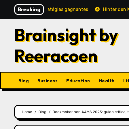
Skip
Breaking
té, jeux et stratégies gagnantes
Hinter den Kulissen 
to
content
Brainsight by
Reeracoen
Blog
Business
Education
Health
Li
Home
Blog
Bookmaker non AAMS 2025: guida critica, 