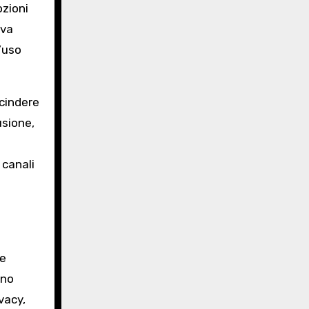
ozioni
iva
l’uso
scindere
usione,
 canali
 e
ono
vacy,