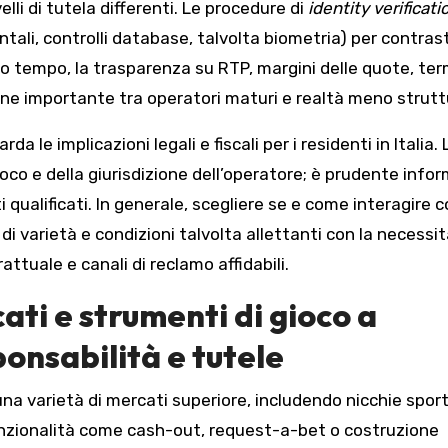
lli di tutela differenti. Le procedure di
identity verificati
tali, controlli database, talvolta biometria) per contras
so tempo, la trasparenza su RTP, margini delle quote, ter
ione importante tra operatori maturi e realtà meno strutt
 le implicazioni legali e fiscali per i residenti in Italia. 
oco e della giurisdizione dell’operatore; è prudente infor
i qualificati. In generale, scegliere se e come interagire 
di varietà e condizioni talvolta allettanti con la necessit
attuale e canali di reclamo affidabili.
ati e strumenti di gioco a
ponsabilità e tutele
na varietà di mercati superiore, includendo nicchie sport
nzionalità come cash-out, request-a-bet o costruzione