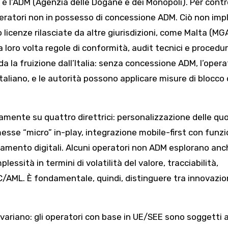
è l’ADM (Agenzia delle Dogane e dei Monopoli). Per contro
eratori non in possesso di concessione ADM. Ciò non impl
icenze rilasciate da altre giurisdizioni, come Malta (MG
oro volta regole di conformità, audit tecnici e procedur
da la fruizione dall’Italia: senza concessione ADM, l’oper
 italiano, e le autorità possono applicare misure di blocco 
amente su quattro direttrici: personalizzazione delle qu
esse “micro” in-play, integrazione mobile-first con funzio
mento digitali. Alcuni operatori non ADM esplorano anch
sità in termini di volatilità del valore, tracciabilità,
KYC/AML. È fondamentale, quindi, distinguere tra innovazio
d variano: gli operatori con base in UE/SEE sono soggetti 