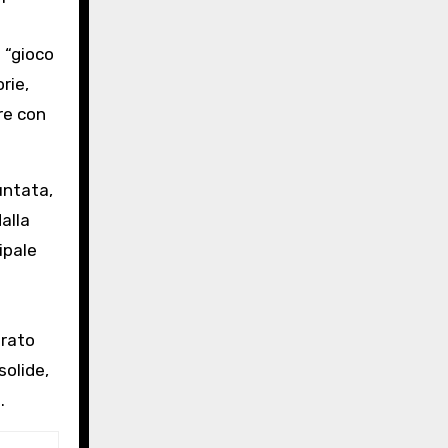
 “gioco
rie,
are con
untata,
alla
ipale
trato
solide,
.