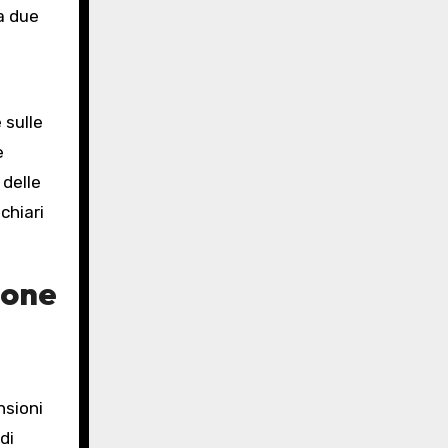
 a due
 sulle
e
 delle
chiari
ione
nsioni
di