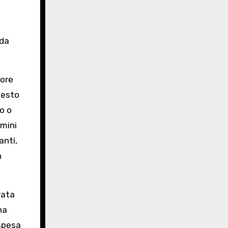
 da
tore
uesto
co o
rmini
anti,
n
rata
na
 spesa