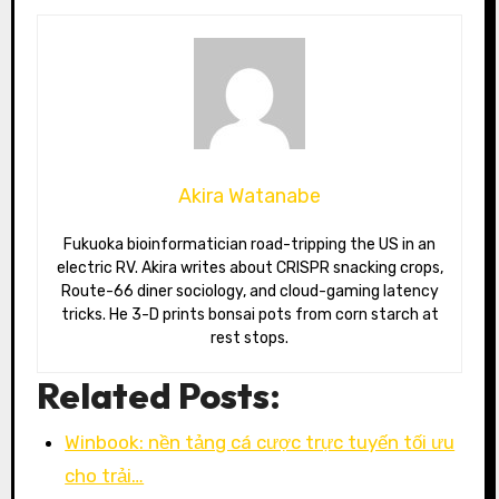
Akira Watanabe
Fukuoka bioinformatician road-tripping the US in an
electric RV. Akira writes about CRISPR snacking crops,
Route-66 diner sociology, and cloud-gaming latency
tricks. He 3-D prints bonsai pots from corn starch at
rest stops.
Related Posts:
Winbook: nền tảng cá cược trực tuyến tối ưu
cho trải…