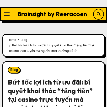
Skip
to
Brainsight by Reeracoen
content
Home
Blog
Bứt tốc lợi ích từ ưu đãi: bí quyết khai thác “tặng tiền” tại
casino trực tuyến mà người chơi thường bỏ lỡ
Blog
Bứt tốc lợi ích từ ưu đãi: bí
quyết khai thác “tặng tiền”
tại casino trực tuyến mà