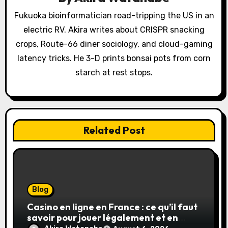
o
Fukuoka bioinformatician road-tripping the US in an
electric RV. Akira writes about CRISPR snacking
n
crops, Route-66 diner sociology, and cloud-gaming
latency tricks. He 3-D prints bonsai pots from corn
starch at rest stops.
Related Post
Blog
Casino en ligne en France : ce qu’il faut
savoir pour jouer légalement et en