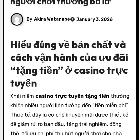
người chơi thường bỏ lỡ
By
Akira Watanabe
January 3, 2026
Hiểu đúng về bản chất và
cách vận hành của ưu đãi
“tặng tiền” ở casino trực
tuyến
Khái niệm
casino trực tuyến tặng tiền
thường
khiến nhiều người liên tưởng đến “tiền miễn phí”.
Thực tế, đây là cơ chế khuyến mãi được thiết kế
để giảm rủi ro ban đầu, tăng trải nghiệm, đồng
thời tối ưu chi phí thu hút người chơi cho nhà