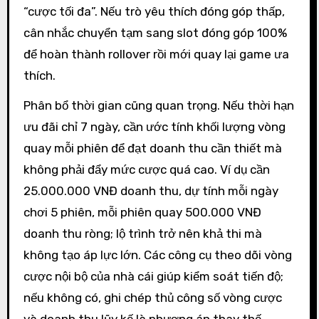
“cược tối đa”. Nếu trò yêu thích đóng góp thấp,
cân nhắc chuyển tạm sang slot đóng góp 100%
để hoàn thành rollover rồi mới quay lại game ưa
thích.
Phân bổ thời gian cũng quan trọng. Nếu thời hạn
ưu đãi chỉ 7 ngày, cần ước tính khối lượng vòng
quay mỗi phiên để đạt doanh thu cần thiết mà
không phải đẩy mức cược quá cao. Ví dụ cần
25.000.000 VNĐ doanh thu, dự tính mỗi ngày
chơi 5 phiên, mỗi phiên quay 500.000 VNĐ
doanh thu ròng; lộ trình trở nên khả thi mà
không tạo áp lực lớn. Các công cụ theo dõi vòng
cược nội bộ của nhà cái giúp kiểm soát tiến độ;
nếu không có, ghi chép thủ công số vòng cược