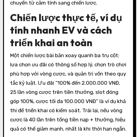
chuyển từ cảm tính sang chiến lược.
Chiến lược thực tế, ví dụ
tính nhanh EV và cách
triển khai an toàn
Một chiến lược bài bản xoay quanh ba trụ cột:
lựa chọn ưu đãi có thông số hợp lý, chọn trò chơi
phù hợp với vòng cược, và quản trị vốn theo quy
tắc kỷ luật. Ưu đãi “100% đến 2.000.000 VNĐ,
25 lần vòng cược trên tiền thưởng, slot đóng
góp 100%, cược tối đa 100.000 VNĐ” là ví dụ khả
thi để triển khai có kiểm soát. Trái lại, nếu vòng
cược là 40 lần trên tổng tiền nạp + thưởng, hiệu
quả có thể giảm mạnh, nhất là khi thời hạn ngắn.