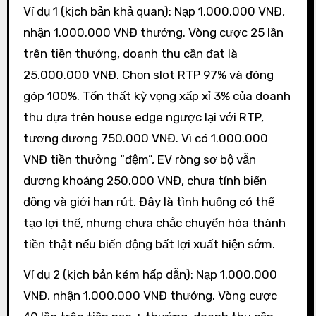
Ví dụ 1 (kịch bản khả quan): Nạp 1.000.000 VNĐ,
nhận 1.000.000 VNĐ thưởng. Vòng cược 25 lần
trên tiền thưởng, doanh thu cần đạt là
25.000.000 VNĐ. Chọn slot RTP 97% và đóng
góp 100%. Tổn thất kỳ vọng xấp xỉ 3% của doanh
thu dựa trên house edge ngược lại với RTP,
tương đương 750.000 VNĐ. Vì có 1.000.000
VNĐ tiền thưởng “đệm”, EV ròng sơ bộ vẫn
dương khoảng 250.000 VNĐ, chưa tính biến
động và giới hạn rút. Đây là tình huống có thể
tạo lợi thế, nhưng chưa chắc chuyển hóa thành
tiền thật nếu biến động bất lợi xuất hiện sớm.
Ví dụ 2 (kịch bản kém hấp dẫn): Nạp 1.000.000
VNĐ, nhận 1.000.000 VNĐ thưởng. Vòng cược