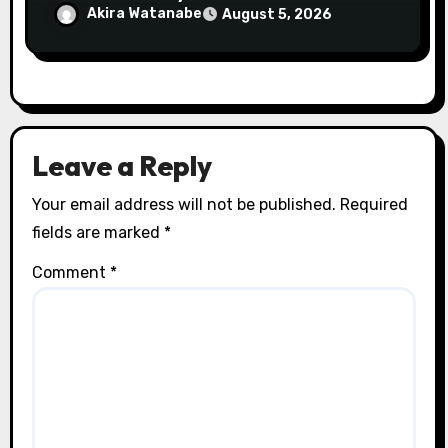
saftigsten Keks-Innovationen
Akira Watanabe
August 5, 2026
Leave a Reply
Your email address will not be published.
Required
fields are marked
*
Comment
*