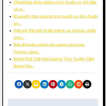
Chìa khóa chọn casino trực tuyến uy tín: bảo
vệ ví…
Bí quyết chọn casino trực tuyến uy tín: chuẩn
an…
Giải mã thế giới lô đề online: xu hướng, chiến
lược…
Bản đồ hoàn chỉnh của game sòng bạc
Crypto: công…
Khám Phá Thế Giới Casino Trực Tuyến: Cẩm
Nang Cho…
P