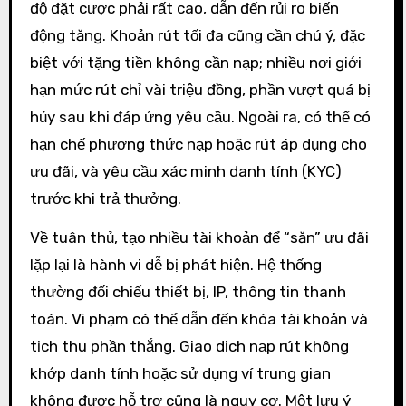
độ đặt cược phải rất cao, dẫn đến rủi ro biến
động tăng. Khoản rút tối đa cũng cần chú ý, đặc
biệt với tặng tiền không cần nạp; nhiều nơi giới
hạn mức rút chỉ vài triệu đồng, phần vượt quá bị
hủy sau khi đáp ứng yêu cầu. Ngoài ra, có thể có
hạn chế phương thức nạp hoặc rút áp dụng cho
ưu đãi, và yêu cầu xác minh danh tính (KYC)
trước khi trả thưởng.
Về tuân thủ, tạo nhiều tài khoản để “săn” ưu đãi
lặp lại là hành vi dễ bị phát hiện. Hệ thống
thường đối chiếu thiết bị, IP, thông tin thanh
toán. Vi phạm có thể dẫn đến khóa tài khoản và
tịch thu phần thắng. Giao dịch nạp rút không
khớp danh tính hoặc sử dụng ví trung gian
không được hỗ trợ cũng là nguy cơ. Một lưu ý