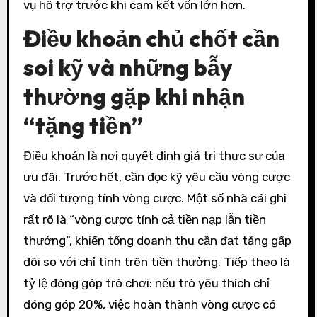
vụ hỗ trợ trước khi cam kết vốn lớn hơn.
Điều khoản chủ chốt cần
soi kỹ và những bẫy
thường gặp khi nhận
“tặng tiền”
Điều khoản là nơi quyết định giá trị thực sự của
ưu đãi. Trước hết, cần đọc kỹ yêu cầu vòng cược
và đối tượng tính vòng cược. Một số nhà cái ghi
rất rõ là “vòng cược tính cả tiền nạp lẫn tiền
thưởng”, khiến tổng doanh thu cần đạt tăng gấp
đôi so với chỉ tính trên tiền thưởng. Tiếp theo là
tỷ lệ đóng góp trò chơi: nếu trò yêu thích chỉ
đóng góp 20%, việc hoàn thành vòng cược có