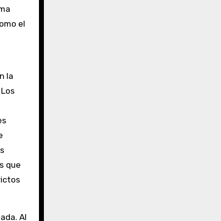
ema
como el
n la
. Los
es
e
as
as que
rictos
ada. Al