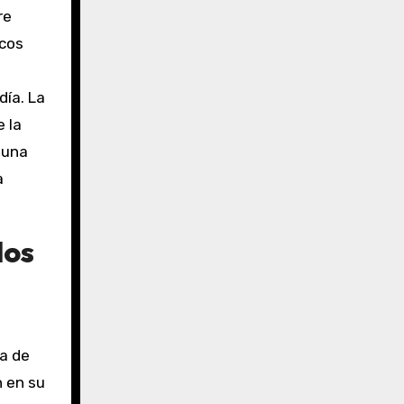
re
icos
día. La
 la
 una
a
los
a de
n en su