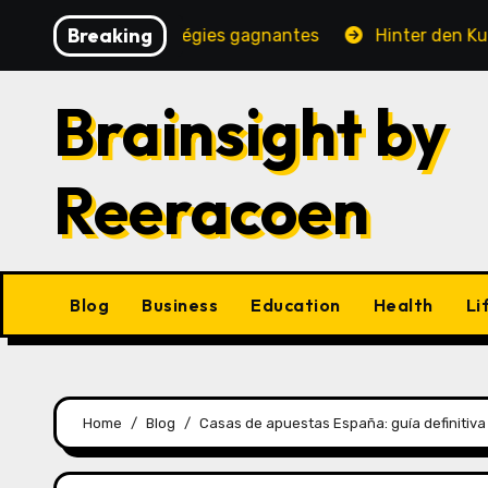
Skip
Breaking
é, jeux et stratégies gagnantes
Hinter den Kulissen ei
to
content
Brainsight by
Reeracoen
Blog
Business
Education
Health
Li
Home
Blog
Casas de apuestas España: guía definitiva