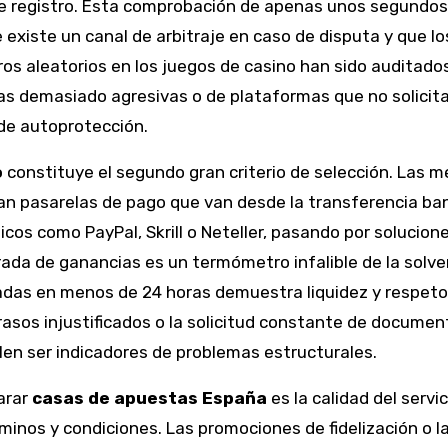
 de registro. Esta comprobación de apenas unos segundos
existe un canal de arbitraje en caso de disputa y que lo
s aleatorios en los juegos de casino han sido auditado
as demasiado agresivas o de plataformas que no solicit
 de autoprotección.
o
constituye el segundo gran criterio de selección. Las m
n pasarelas de pago que van desde la transferencia ban
cos como PayPal, Skrill o Neteller, pasando por solucion
rada de ganancias es un termómetro infalible de la solve
adas en menos de 24 horas demuestra liquidez y respeto
trasos injustificados o la solicitud constante de docume
len ser indicadores de problemas estructurales.
arar
casas de apuestas España
es la calidad del servi
rminos y condiciones. Las promociones de fidelización o l