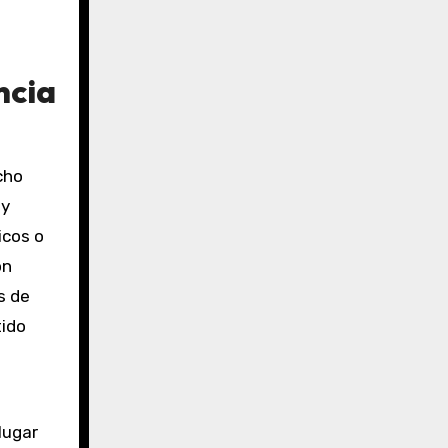
ncia
cho
ey
icos o
ón
s de
tido
lugar