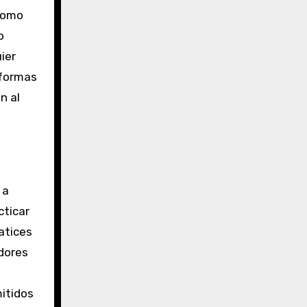
 como
o
ier
aformas
n al
 a
cticar
atices
adores
mitidos