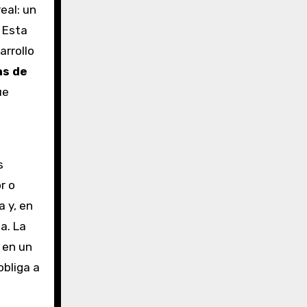
eal: un
. Esta
arrollo
as de
ue
s
r o
a y, en
a. La
 en un
obliga a