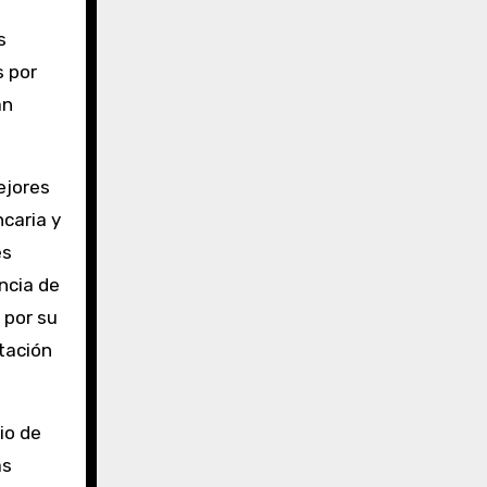
s
s por
an
ejores
caria y
es
ncia de
 por su
ntación
cio de
as