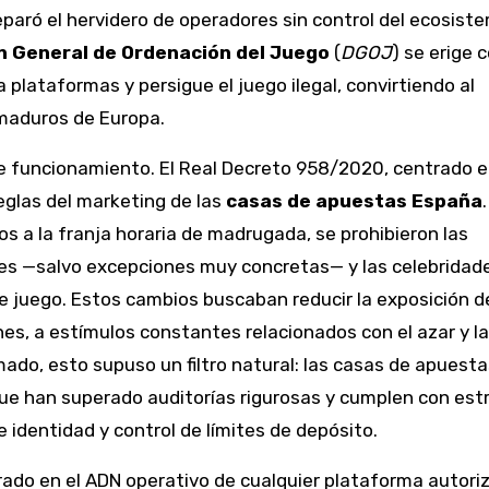
paró el hervidero de operadores sin control del ecosist
n General de Ordenación del Juego
(
DGOJ
) se erige 
 plataformas y persigue el juego ilegal, convirtiendo al
maduros de Europa.
 de funcionamiento. El Real Decreto 958/2020, centrado e
eglas del marketing de las
casas de apuestas España
os a la franja horaria de madrugada, se prohibieron las
tes —salvo excepciones muy concretas— y las celebridad
e juego. Estos cambios buscaban reducir la exposición d
nes, a estímulos constantes relacionados con el azar y l
ado, esto supuso un filtro natural: las casas de apuest
que han superado auditorías rigurosas y cumplen con est
e identidad y control de límites de depósito.
ado en el ADN operativo de cualquier plataforma autoriz