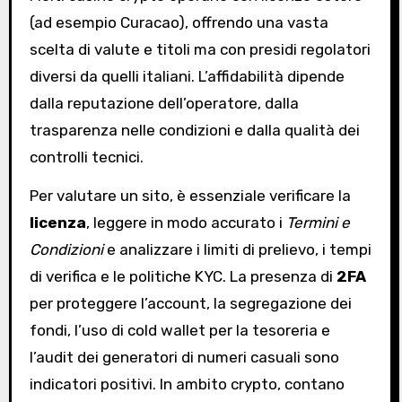
(ad esempio Curacao), offrendo una vasta
scelta di valute e titoli ma con presidi regolatori
diversi da quelli italiani. L’affidabilità dipende
dalla reputazione dell’operatore, dalla
trasparenza nelle condizioni e dalla qualità dei
controlli tecnici.
Per valutare un sito, è essenziale verificare la
licenza
, leggere in modo accurato i
Termini e
Condizioni
e analizzare i limiti di prelievo, i tempi
di verifica e le politiche KYC. La presenza di
2FA
per proteggere l’account, la segregazione dei
fondi, l’uso di cold wallet per la tesoreria e
l’audit dei generatori di numeri casuali sono
indicatori positivi. In ambito crypto, contano