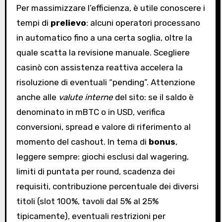
Per massimizzare l’efficienza, è utile conoscere i
tempi di
prelievo
: alcuni operatori processano
in automatico fino a una certa soglia, oltre la
quale scatta la revisione manuale. Scegliere
casinò con assistenza reattiva accelera la
risoluzione di eventuali “pending”. Attenzione
anche alle
valute interne
del sito: se il saldo è
denominato in mBTC o in USD, verifica
conversioni, spread e valore di riferimento al
momento del cashout. In tema di
bonus
,
leggere sempre: giochi esclusi dal wagering,
limiti di puntata per round, scadenza dei
requisiti, contribuzione percentuale dei diversi
titoli (slot 100%, tavoli dal 5% al 25%
tipicamente), eventuali restrizioni per