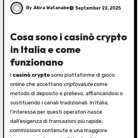
By
Akira Watanabe
September 22, 2025
Cosa sono i casinò crypto
in Italia e come
funzionano
I
casinò crypto
sono piattaforme di gioco
online che accettano
criptovalute
come
metodo di deposito e prelievo, affiancandosi o
sostituendo i canali tradizionali. In Italia,
l’interesse per questi operatori nasce
dall’esigenza di transazioni più rapide,
commissioni contenute e una maggiore