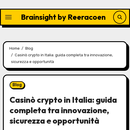
Skip
to
Brainsight by Reeracoen
content
Home
Blog
Casinò crypto in Italia: guida completa tra innovazione,
sicurezza e opportunità
Blog
Casinò crypto in Italia: guida
completa tra innovazione,
sicurezza e opportunità