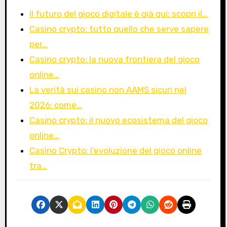
Il futuro del gioco digitale è già qui: scopri il…
Casino crypto: tutto quello che serve sapere
per…
Casino crypto: la nuova frontiera del gioco
online…
La verità sui casino non AAMS sicuri nel
2026: come…
Casino crypto: il nuovo ecosistema del gioco
online…
Casino Crypto: l’evoluzione del gioco online
tra…