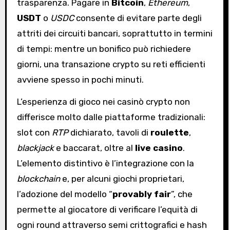
trasparenza. Pagare in
Bitcoin
,
Ethereum
,
USDT
o
USDC
consente di evitare parte degli
attriti dei circuiti bancari, soprattutto in termini
di tempi: mentre un bonifico può richiedere
giorni, una transazione crypto su reti efficienti
avviene spesso in pochi minuti.
L’esperienza di gioco nei casinò crypto non
differisce molto dalle piattaforme tradizionali:
slot con
RTP
dichiarato, tavoli di
roulette
,
blackjack
e baccarat, oltre al
live casino
.
L’elemento distintivo è l’integrazione con la
blockchain
e, per alcuni giochi proprietari,
l’adozione del modello “
provably fair
”, che
permette al giocatore di verificare l’equità di
ogni round attraverso semi crittografici e hash