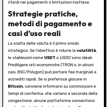
ritardi nei pagamenti o limitazioni inattese.
Strategie pratiche,
metodi di pagamento e
casi d’uso reali
La scelta della valuta è il primo snodo
strategico. Se l’obiettivo è ridurre la
volatilità
,
le
stablecoin
come
USDT
o
USDC
sono ideali.
Prediligere reti economiche (TRON o, in alcuni
casi, BSC/Polygon) può portare fee marginali e
accrediti rapidi. Se si preferisce giocare in
Bitcoin
, conviene informarsi su commissioni e
tempi di conferma, che variano a seconda della
congestione; alcune piattaforme consentono