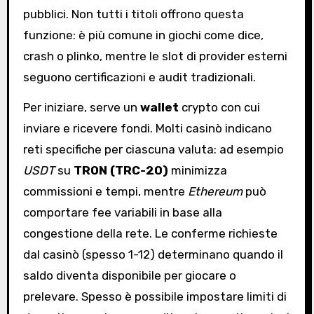
pubblici. Non tutti i titoli offrono questa
funzione: è più comune in giochi come dice,
crash o plinko, mentre le slot di provider esterni
seguono certificazioni e audit tradizionali.
Per iniziare, serve un
wallet
crypto con cui
inviare e ricevere fondi. Molti casinò indicano
reti specifiche per ciascuna valuta: ad esempio
USDT
su
TRON (TRC-20)
minimizza
commissioni e tempi, mentre
Ethereum
può
comportare fee variabili in base alla
congestione della rete. Le conferme richieste
dal casinò (spesso 1-12) determinano quando il
saldo diventa disponibile per giocare o
prelevare. Spesso è possibile impostare limiti di