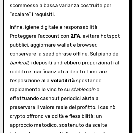
scommesse a bassa varianza costruite per
“scalare” i requisiti.
Infine, igiene digitale e responsabilità.
Proteggere l’account con
2FA
, evitare hotspot
pubblici, aggiornare wallet e browser,
conservare la seed phrase offline. Sul piano del
bankroll
, i depositi andrebbero proporzionati al
reddito e mai finanziati a debito. Limitare
l’esposizione alla
volatilità
spostando
rapidamente le vincite su
stablecoin
o
effettuando cashout periodici aiuta a
preservare il valore reale del profitto. I casinò
crypto offrono velocità e flessibilità; un
approccio metodico, sostenuto da scelte