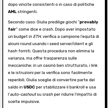
dopo vincite consistenti o in caso di politiche
AML
stringenti.
Secondo caso: Giulia predilige giochi “
provably
fair
” come dice e crash. Dopo aver impostato
un budget in
ETH
, verifica a campione l’equità di
alcuni round usando i seed server/client e gli
hash forniti. Questa procedura non elimina la
varianza, ma offre trasparenza sulle
meccaniche; in un casinò ben strutturato, i link
e le istruzioni per la verifica sono facilmente
reperibili. Giulia sceglie di convertire parte del
saldo in
USDC
per stabilizzare il bankroll e usa
l’
auto-cashout
su crash per ridurre l’impatto di
scelte impulsive.