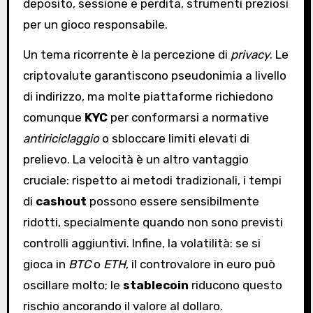
deposito, sessione e perdita, strumenti preziosi
per un gioco responsabile.
Un tema ricorrente è la percezione di
privacy
. Le
criptovalute garantiscono pseudonimia a livello
di indirizzo, ma molte piattaforme richiedono
comunque
KYC
per conformarsi a normative
antiriciclaggio
o sbloccare limiti elevati di
prelievo. La velocità è un altro vantaggio
cruciale: rispetto ai metodi tradizionali, i tempi
di
cashout
possono essere sensibilmente
ridotti, specialmente quando non sono previsti
controlli aggiuntivi. Infine, la volatilità: se si
gioca in
BTC
o
ETH
, il controvalore in euro può
oscillare molto; le
stablecoin
riducono questo
rischio ancorando il valore al dollaro.