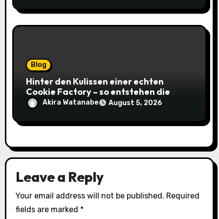
Blog
Hinter den Kulissen einer echten
Cookie Factory – so entstehen die
saftigsten Keks-Innovationen
Akira Watanabe
August 5, 2026
Leave a Reply
Your email address will not be published.
Required
fields are marked
*