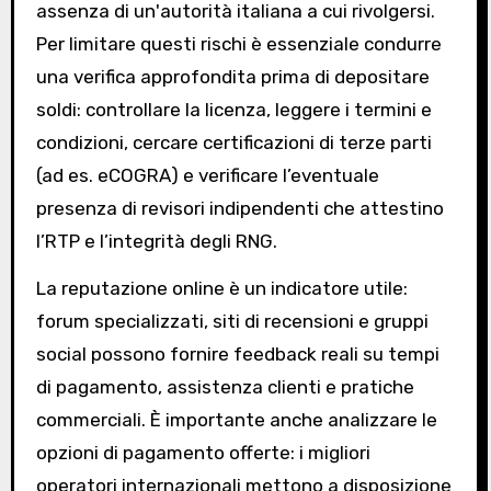
assenza di un'autorità italiana a cui rivolgersi.
Per limitare questi rischi è essenziale condurre
una verifica approfondita prima di depositare
soldi: controllare la licenza, leggere i termini e
condizioni, cercare certificazioni di terze parti
(ad es. eCOGRA) e verificare l’eventuale
presenza di revisori indipendenti che attestino
l’RTP e l’integrità degli RNG.
La reputazione online è un indicatore utile:
forum specializzati, siti di recensioni e gruppi
social possono fornire feedback reali su tempi
di pagamento, assistenza clienti e pratiche
commerciali. È importante anche analizzare le
opzioni di pagamento offerte: i migliori
operatori internazionali mettono a disposizione