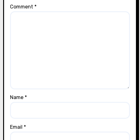
Comment
*
Name
*
Email
*