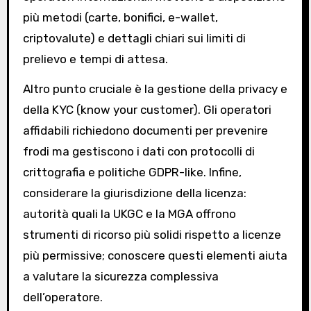
più metodi (carte, bonifici, e-wallet,
criptovalute) e dettagli chiari sui limiti di
prelievo e tempi di attesa.
Altro punto cruciale è la gestione della privacy e
della KYC (know your customer). Gli operatori
affidabili richiedono documenti per prevenire
frodi ma gestiscono i dati con protocolli di
crittografia e politiche GDPR-like. Infine,
considerare la giurisdizione della licenza:
autorità quali la UKGC e la MGA offrono
strumenti di ricorso più solidi rispetto a licenze
più permissive; conoscere questi elementi aiuta
a valutare la sicurezza complessiva
dell’operatore.