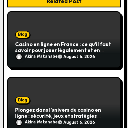
Related Post
Blog
Casino en ligne en France : ce qu’il faut
savoir pour jouer légalement et en
toute sécurité
Akira Watanabe
August 6, 2026
Blog
Plongez dans l’univers du casino en
ligne : sécurité, jeux et stratégies
gagnantes
Akira Watanabe
August 6, 2026