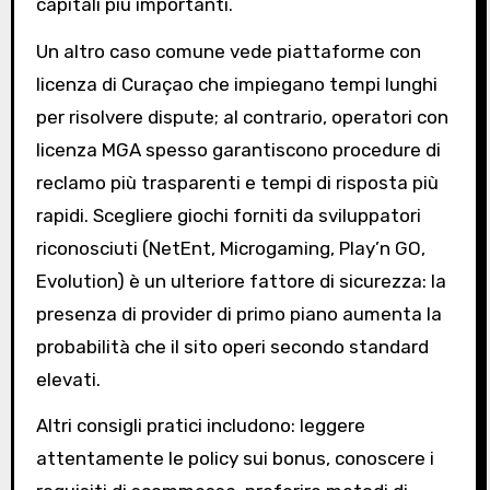
capitali più importanti.
Un altro caso comune vede piattaforme con
licenza di Curaçao che impiegano tempi lunghi
per risolvere dispute; al contrario, operatori con
licenza MGA spesso garantiscono procedure di
reclamo più trasparenti e tempi di risposta più
rapidi. Scegliere giochi forniti da sviluppatori
riconosciuti (NetEnt, Microgaming, Play’n GO,
Evolution) è un ulteriore fattore di sicurezza: la
presenza di provider di primo piano aumenta la
probabilità che il sito operi secondo standard
elevati.
Altri consigli pratici includono: leggere
attentamente le policy sui bonus, conoscere i