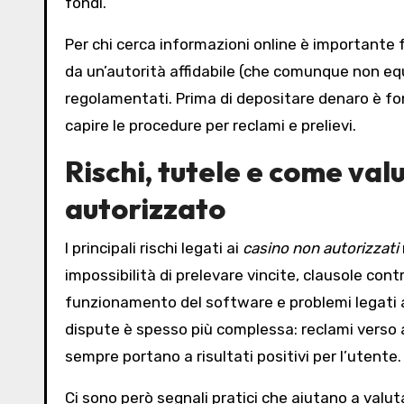
fondi.
Per chi cerca informazioni online è important
da un’autorità affidabile (che comunque non equi
regolamentati. Prima di depositare denaro è fond
capire le procedure per reclami e prelievi.
Rischi, tutele e come va
autorizzato
I principali rischi legati ai
casino non autorizzati
impossibilità di prelevare vincite, clausole cont
funzionamento del software e problemi legati al
dispute è spesso più complessa: reclami verso a
sempre portano a risultati positivi per l’utente.
Ci sono però segnali pratici che aiutano a valuta