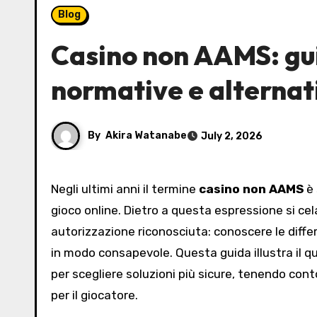
Blog
Casino non AAMS: guid
normative e alternat
By
Akira Watanabe
July 2, 2026
Negli ultimi anni il termine
casino non AAMS
è 
gioco online. Dietro a questa espressione si ce
autorizzazione riconosciuta: conoscere le differ
in modo consapevole. Questa guida illustra il qu
per scegliere soluzioni più sicure, tenendo cont
per il giocatore.