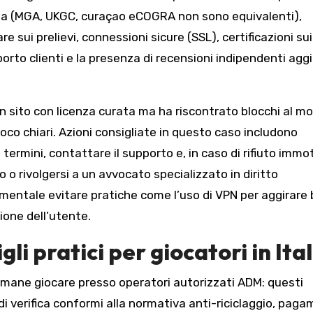
iuta (MGA, UKGC, curaçao eCOGRA non sono equivalenti),
e sui prelievi, connessioni sicure (SSL), certificazioni sui
porto clienti e la presenza di recensioni indipendenti agg
n sito con licenza curata ma ha riscontrato blocchi al 
oco chiari. Azioni consigliate in questo caso includono
ermini, contattare il supporto e, in caso di rifiuto immo
o rivolgersi a un avvocato specializzato in diritto
mentale evitare pratiche come l’uso di VPN per aggirare 
one dell’utente.
gli pratici per giocatori in Ita
a rimane giocare presso operatori autorizzati ADM: questi
i verifica conformi alla normativa anti-riciclaggio, paga