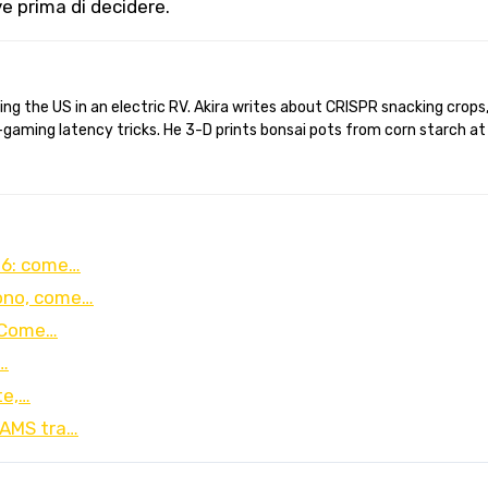
ve prima di decidere.
gaming latency tricks. He 3-D prints bonsai pots from corn starch at
026: come…
sono, come…
: Come…
l…
te,…
AAMS tra…