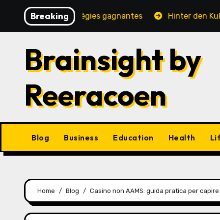
Skip
Breaking
, jeux et stratégies gagnantes
Hinter den Kulissen ei
to
content
Brainsight by
Reeracoen
Blog
Business
Education
Health
Li
Home
Blog
Casino non AAMS: guida pratica per capire r