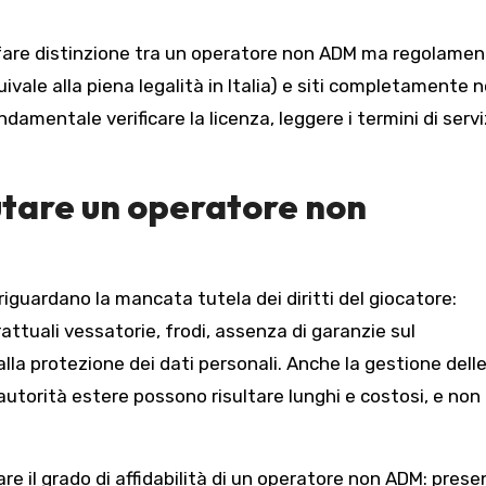
e fare distinzione tra un operatore non ADM ma regolame
vale alla piena legalità in Italia) e siti completamente 
amentale verificare la licenza, leggere i termini di servi
lutare un operatore non
riguardano la mancata tutela dei diritti del giocatore:
rattuali vessatorie, frodi, assenza di garanzie sul
la protezione dei dati personali. Anche la gestione dell
utorità estere possono risultare lunghi e costosi, e non
re il grado di affidabilità di un operatore non ADM: prese