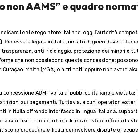
ino non AAMS” e quadro norma
ndicare l’ente regolatore italiano; oggi l’autorità compe
)
. Per essere legale in Italia, un sito di gioco deve otten
trasparenza, anti-riciclaggio, protezione dei minori e tu
aforme che non possiedono questa concessione: possono
me Curaçao, Malta (MGA) o altri enti, oppure non avere alc
za concessione ADM rivolta al pubblico italiano è vietata; 
trizioni sui pagamenti. Tuttavia, alcuni operatori esteri
 in Italia offrendo interfacce in lingua italiana, support
ea confusione: non tutte le licenze estere offrono lo st
rantiscono procedure efficaci per risolvere dispute o recup