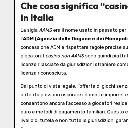
Che cosa significa “cas
in Italia
La sigla
AAMS
era il nome usato in passato per i
l’
ADM (Agenzia delle Dogane e dei Monopoli
concessione ADM e rispettare regole precise su 
giocatori. I
casino non AAMS
sono quindi piatt
licenze rilasciate da giurisdizioni straniere co
licenza riconosciuta.
Dal punto di vista legale, l’offerta di giochi sen
autorità possono oscurare i domini e imporre res
consentono ancora l’accesso a giocatori residenti
euro e metodi di pagamento familiari. Questo cr
livello di tutela e non tutte le giurisdizioni ga