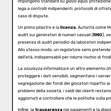
impongono standard su
gioco equo
, protezione
lega a controlli indipendenti, protocolli di cifr
caso di dispute.
Un primo pilastro è la
licenza
. Autorità come Ma
audit sui generatori di numeri casuali (
RNG
), v
presenza di audit periodici da laboratori indipe
Allo stesso modo, un regolatore serio pretende
dell’età, indispensabili per ridurre rischio di frod
La
sicurezza informatica
è un altro elemento ch
proteggere i dati sensibili, segmentano i server
segregazione dei fondi dei giocatori rispetto ai 
problemi della società, i saldi dei clienti restano 
aggiornati e controllare che le politiche sulla 
Infine, la
trasparenza
nei pagamenti e la dispon