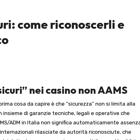
ri: come riconoscerli e
co
sicuri” nei casino non AAMS
 prima cosa da capire è che “sicurezza” non si limita alla
 un insieme di garanzie tecniche, legali e operative che
AAMS/ADM in Italia non significa automaticamente assenza
nternazionali rilasciate da autorità riconosciute, che