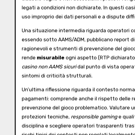
legati a condizioni non dichiarate. In questi casi,
uso improprio dei dati personali e a dispute diffi
Una situazione intermedia riguarda operatori c
essendo sotto AAMS/ADM, pubblicano report di p
ragionevoli e strumenti di prevenzione del gioco
rende
misurabile
ogni aspetto (RTP dichiarato, li
casino non AAMS sicuri
dal punto di vista operat
sintomi di criticità strutturali.
Un’ultima riflessione riguarda il contesto norma
pagamenti: comprende anche il rispetto delle rego
prevenzione del gioco problematico. Valutare un
protezioni tecniche,
responsible gaming
e qualit
disciplina e scegliere operatori trasparenti tra
rischi tipici dei contesti non regolati localme