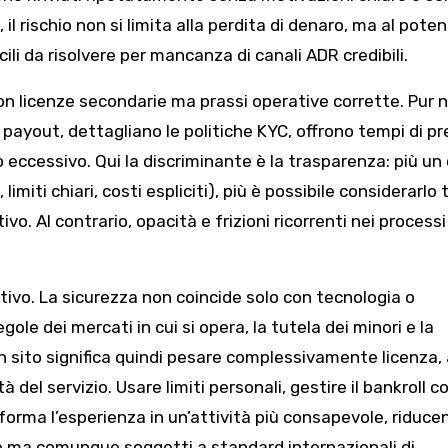
 il rischio non si limita alla perdita di denaro, ma al poten
cili da risolvere per mancanza di canali ADR credibili.
on licenze secondarie ma prassi operative corrette. Pur 
ayout, dettagliano le politiche KYC, offrono tempi di pr
 eccessivo. Qui la discriminante è la trasparenza: più un
miti chiari, costi espliciti), più è possibile considerarlo t
ivo. Al contrario, opacità e frizioni ricorrenti nei process
tivo. La sicurezza non coincide solo con tecnologia o
le dei mercati in cui si opera, la tutela dei minori e la
 sito significa quindi pesare complessivamente licenza, 
à del servizio. Usare limiti personali, gestire il bankroll c
sforma l’esperienza in un’attività più consapevole, riduce
nte ma comunque soggetti a standard internazionali di