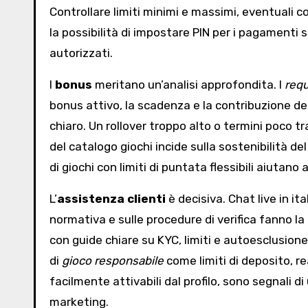
Controllare limiti minimi e massimi, eventuali c
la possibilità di impostare PIN per i pagamenti s
autorizzati.
I
bonus
meritano un’analisi approfondita. I
requ
bonus attivo, la scadenza e la contribuzione de
chiaro. Un rollover troppo alto o termini poco t
del catalogo giochi incide sulla sostenibilità del
di giochi con limiti di puntata flessibili aiutano
L’
assistenza clienti
è decisiva. Chat live in it
normativa e sulle procedure di verifica fanno 
con guide chiare su KYC, limiti e autoesclusione
di
gioco responsabile
come limiti di deposito, r
facilmente attivabili dal profilo, sono segnali d
marketing.