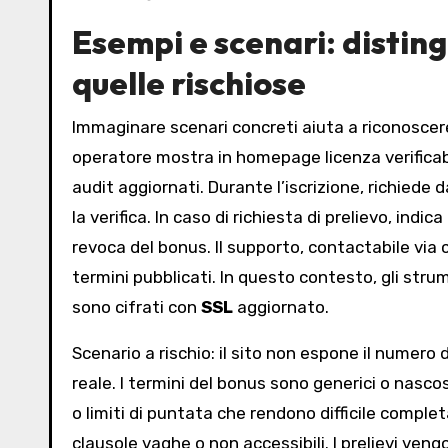
Esempi e scenari: distin
quelle rischiose
Immaginare scenari concreti aiuta a riconoscere 
operatore mostra in homepage licenza verificabile
audit aggiornati. Durante l’iscrizione, richiede
la verifica. In caso di richiesta di prelievo, indi
revoca del bonus. Il supporto, contactabile via c
termini pubblicati. In questo contesto, gli stru
sono cifrati con
SSL
aggiornato.
Scenario a rischio: il sito non espone il numero
reale. I termini del bonus sono generici o nascos
o limiti di puntata che rendono difficile complet
clausole vaghe o non accessibili. I prelievi ve