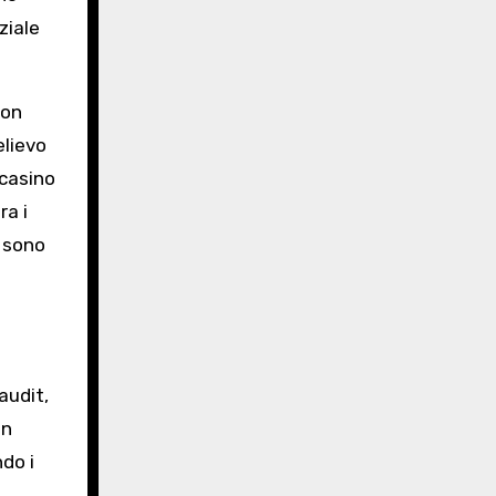
ziale
non
elievo
 casino
ra i
i sono
audit,
on
ndo i