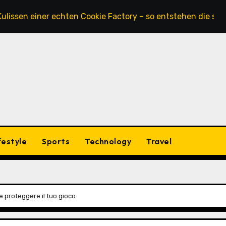
n einer echten Cookie Factory – so entstehen die saftigst
festyle
Sports
Technology
Travel
e proteggere il tuo gioco