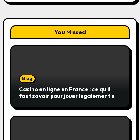
You Missed
Blog
Casino en ligne en France : ce qu’il
faut savoir pour jouer légalement et
en toute sécurité