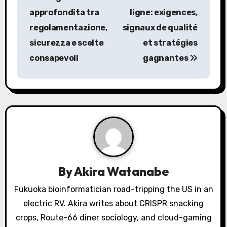
s
approfondita tra
ligne: exigences,
regolamentazione,
signaux de qualité
t
sicurezza e scelte
et stratégies
n
consapevoli
gagnantes
a
v
i
g
a
By
Akira Watanabe
t
Fukuoka bioinformatician road-tripping the US in an
i
electric RV. Akira writes about CRISPR snacking
o
crops, Route-66 diner sociology, and cloud-gaming