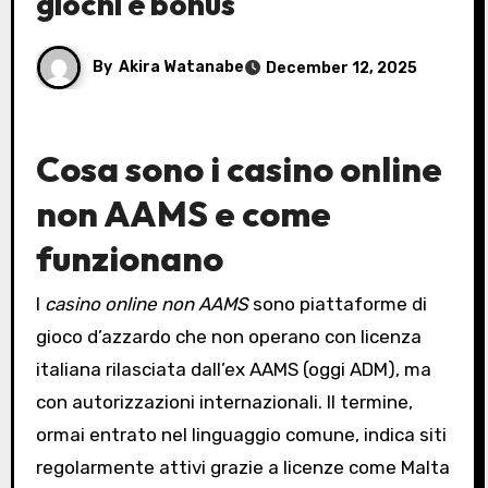
giochi e bonus
By
Akira Watanabe
December 12, 2025
Cosa sono i casino online
non AAMS e come
funzionano
I
casino online non AAMS
sono piattaforme di
gioco d’azzardo che non operano con licenza
italiana rilasciata dall’ex AAMS (oggi ADM), ma
con autorizzazioni internazionali. Il termine,
ormai entrato nel linguaggio comune, indica siti
regolarmente attivi grazie a licenze come Malta