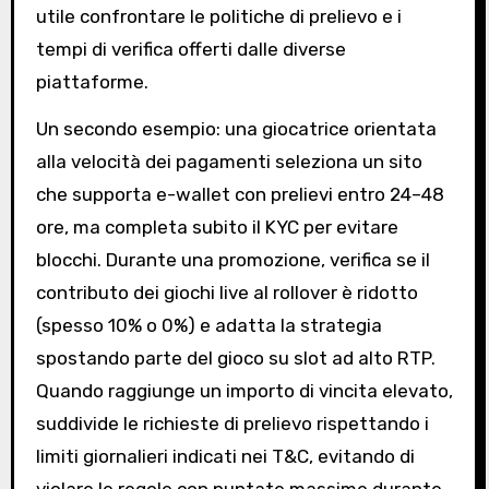
utile confrontare le politiche di prelievo e i
tempi di verifica offerti dalle diverse
piattaforme.
Un secondo esempio: una giocatrice orientata
alla velocità dei pagamenti seleziona un sito
che supporta e-wallet con prelievi entro 24–48
ore, ma completa subito il KYC per evitare
blocchi. Durante una promozione, verifica se il
contributo dei giochi live al rollover è ridotto
(spesso 10% o 0%) e adatta la strategia
spostando parte del gioco su slot ad alto RTP.
Quando raggiunge un importo di vincita elevato,
suddivide le richieste di prelievo rispettando i
limiti giornalieri indicati nei T&C, evitando di