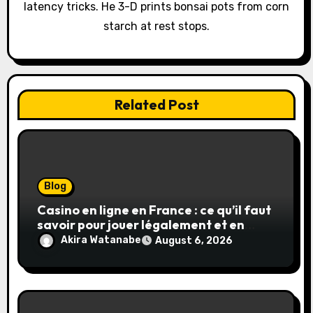
latency tricks. He 3-D prints bonsai pots from corn
n
starch at rest stops.
Related Post
Blog
Casino en ligne en France : ce qu’il faut
savoir pour jouer légalement et en
toute sécurité
Akira Watanabe
August 6, 2026