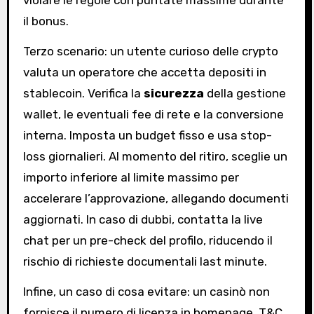
violare le regole con puntate massime durante
il bonus.
Terzo scenario: un utente curioso delle crypto
valuta un operatore che accetta depositi in
stablecoin. Verifica la
sicurezza
della gestione
wallet, le eventuali fee di rete e la conversione
interna. Imposta un budget fisso e usa stop-
loss giornalieri. Al momento del ritiro, sceglie un
importo inferiore al limite massimo per
accelerare l’approvazione, allegando documenti
aggiornati. In caso di dubbi, contatta la live
chat per un pre-check del profilo, riducendo il
rischio di richieste documentali last minute.
Infine, un caso di cosa evitare: un casinò non
fornisce il numero di licenza in homepage, T&C