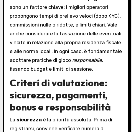
sono un fattore chiave: i migliori operatori
propongono tempi di prelievo veloci (dopo KYC),
commissioni nulle o ridotte, e limiti chiari. Vale
anche considerare la tassazione delle eventuali
vincite in relazione alla propria residenza fiscale
e alle norme locali. In ogni caso, è fondamentale
adottare pratiche di gioco
responsabile
,
fissando budget e limiti di sessione.
Criteri di valutazione:
sicurezza, pagamenti,
bonus e responsabilità
La
sicurezza
è la priorità assoluta. Prima di
registrarsi, conviene verificare numero di