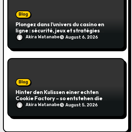
Blog
Plongez dans l’univers du casino en
ligne : sécurité, jeux et stratégies
gagnantes
Akira Watanabe
August 6, 2026
Blog
Hinter den Kulissen einer echten
Cookie Factory – so entstehen die
saftigsten Keks-Innovationen
Akira Watanabe
August 5, 2026