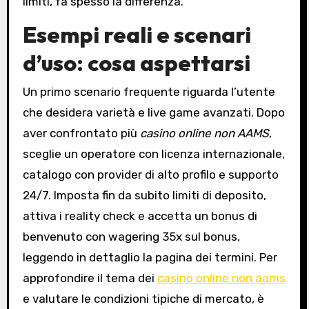
limiti, fa spesso la differenza.
Esempi reali e scenari
d’uso: cosa aspettarsi
Un primo scenario frequente riguarda l’utente
che desidera varietà e live game avanzati. Dopo
aver confrontato più
casino online non AAMS
,
sceglie un operatore con licenza internazionale,
catalogo con provider di alto profilo e supporto
24/7. Imposta fin da subito limiti di deposito,
attiva i reality check e accetta un bonus di
benvenuto con wagering 35x sul bonus,
leggendo in dettaglio la pagina dei termini. Per
approfondire il tema dei
casino online non aams
e valutare le condizioni tipiche di mercato, è