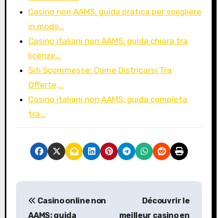
Casino non AAMS: guida pratica per scegliere
in modo…
Casino italiani non AAMS: guida chiara tra
licenze…
Siti Scommesse: Come Districarsi Tra
Offerte,…
Casino italiani non AAMS: guida completa
tra…
P
Casino online non
Découvrir le
o
AAMS: guida
meilleur casino en