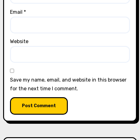
Email
*
Website
Save my name, email, and website in this browser
for the next time I comment.