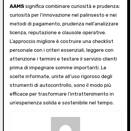
AAMS
significa combinare curiosità e prudenza:
curiosità per l’innovazione nel palinsesto e nei
metodi di pagamento, prudenza nell’analizzare
licenza, reputazione e clausole operative.
L’approccio migliore è costruire una checklist
personale con i criteri essenziali, leggere con
attenzione i termini e testare il servizio clienti
prima di impegnare somme importanti. Le
scelte informate, unite all’uso rigoroso degli
strumenti di autocontrollo, sono il modo più
efficace per trasformare l’intrattenimento in
un’esperienza solida e sostenibile nel tempo.