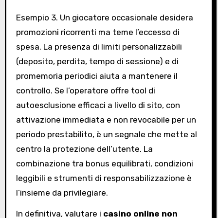
Esempio 3. Un giocatore occasionale desidera
promozioni ricorrenti ma teme l’eccesso di
spesa. La presenza di limiti personalizzabili
(deposito, perdita, tempo di sessione) e di
promemoria periodici aiuta a mantenere il
controllo. Se l’operatore offre tool di
autoesclusione efficaci a livello di sito, con
attivazione immediata e non revocabile per un
periodo prestabilito, è un segnale che mette al
centro la protezione dell’utente. La
combinazione tra bonus equilibrati, condizioni
leggibili e strumenti di responsabilizzazione è
l’insieme da privilegiare.
In definitiva, valutare i
casino online non