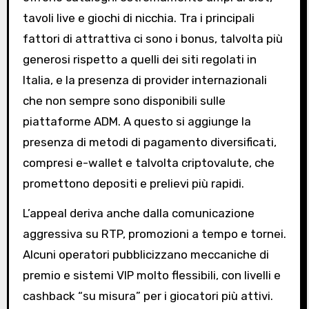
tavoli live e giochi di nicchia. Tra i principali
fattori di attrattiva ci sono i bonus, talvolta più
generosi rispetto a quelli dei siti regolati in
Italia, e la presenza di provider internazionali
che non sempre sono disponibili sulle
piattaforme ADM. A questo si aggiunge la
presenza di metodi di pagamento diversificati,
compresi e-wallet e talvolta criptovalute, che
promettono depositi e prelievi più rapidi.
L’appeal deriva anche dalla comunicazione
aggressiva su RTP, promozioni a tempo e tornei.
Alcuni operatori pubblicizzano meccaniche di
premio e sistemi VIP molto flessibili, con livelli e
cashback “su misura” per i giocatori più attivi.