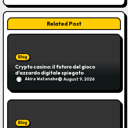
Related Post
Blog
Crypto casino: il futuro del gioco
d’azzardo digitale spiegato
Akira Watanabe
August 9, 2026
Blog