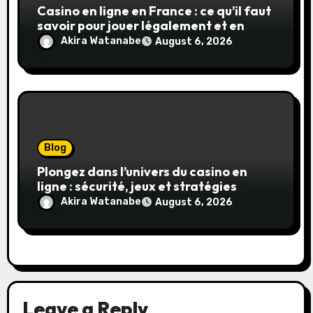
Casino en ligne en France : ce qu’il faut
savoir pour jouer légalement et en
toute sécurité
Akira Watanabe
August 6, 2026
Blog
Plongez dans l’univers du casino en
ligne : sécurité, jeux et stratégies
gagnantes
Akira Watanabe
August 6, 2026
Leave a Reply