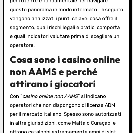
per l’utente è fondamentale per navigare
questo panorama in modo informato. Di seguito
vengono analizzati i punti chiave: cosa offre il
segmento, quali rischi legali e pratici comporta
e quali indicatori valutare prima di scegliere un
operatore.
Cosa sono i casino online
non AAMS e perché
attirano i giocatori
Con “
casino online non AAMS
” si indicano
operatori che non dispongono di licenza ADM
per il mercato italiano. Spesso sono autorizzati
in altre giurisdizioni, come Malta o Curaçao, e
offrono cataloghi estremamente ampi di slot,