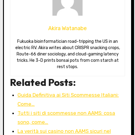
Akira Watanabe
Fukuoka bioinformatician road-tripping the US in an
electric RV. Akira writes about CRISPR snacking crops,
Route-66 diner sociology, and cloud-gaming latency
tricks. He 3-D prints bonsai pots from corn starch at
rest stops.
Related Posts:
Guida Definitiva ai Siti Scommesse Italiani:
Come…
Tutti i siti di scommesse non AAMS: cosa
sono, come…
La verità sui casino non AAMS sicuri nel