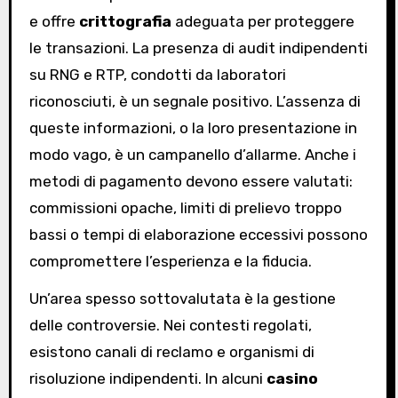
e offre
crittografia
adeguata per proteggere
le transazioni. La presenza di audit indipendenti
su RNG e RTP, condotti da laboratori
riconosciuti, è un segnale positivo. L’assenza di
queste informazioni, o la loro presentazione in
modo vago, è un campanello d’allarme. Anche i
metodi di pagamento devono essere valutati:
commissioni opache, limiti di prelievo troppo
bassi o tempi di elaborazione eccessivi possono
compromettere l’esperienza e la fiducia.
Un’area spesso sottovalutata è la gestione
delle controversie. Nei contesti regolati,
esistono canali di reclamo e organismi di
risoluzione indipendenti. In alcuni
casino