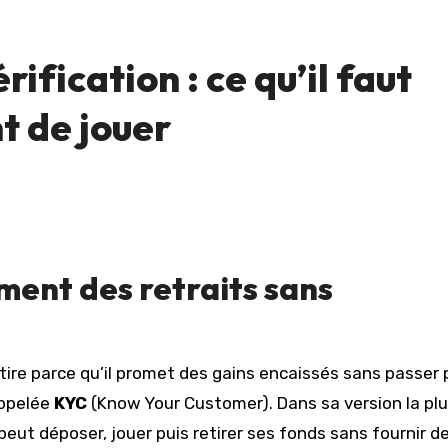
rification : ce qu’il faut
t de jouer
ment des retraits sans
tire parce qu’il promet des gains encaissés sans passer p
appelée
KYC
(Know Your Customer). Dans sa version la pl
r peut déposer, jouer puis retirer ses fonds sans fournir d