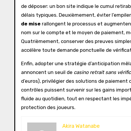
de déposer: un bon site indique le cumul retira
délais typiques. Deuxièmement, éviter l’empilem
de mise
rallongent le processus et augmentent
nom sur le compte et le moyen de paiement, mêm
Quatrièmement, conserver des preuves simples (
accélère toute demande ponctuelle de vérificat
Enfin, adopter une stratégie d’anticipation mêl
annoncent un seuil de
casino retrait sans vérifi
d’euros), privilégier des solutions de paiemen
contrôles puissent survenir sur les gains impo
fluide au quotidien, tout en respectant les impé
protection des joueurs.
Akira Watanabe