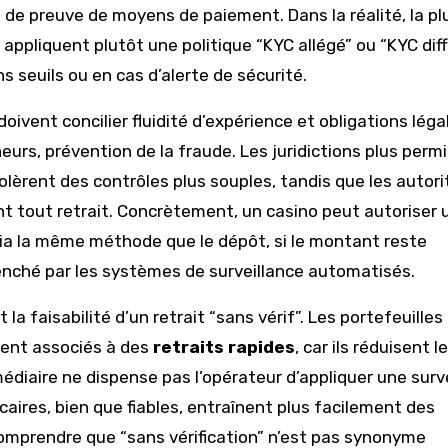
 ni de preuve de moyens de paiement. Dans la réalité, la pl
appliquent plutôt une politique “KYC allégé” ou “KYC diff
s seuils ou en cas d’alerte de sécurité.
oivent concilier fluidité d’expérience et obligations léga
eurs, prévention de la fraude. Les juridictions plus perm
olèrent des contrôles plus souples, tandis que les autori
t tout retrait. Concrètement, un casino peut autoriser 
 via la même méthode que le dépôt, si le montant reste
enché par les systèmes de surveillance automatisés.
 faisabilité d’un retrait “sans vérif”. Les portefeuilles
vent associés à des
retraits rapides
, car ils réduisent l
édiaire ne dispense pas l’opérateur d’appliquer une surv
caires, bien que fiables, entraînent plus facilement des
mprendre que “sans vérification” n’est pas synonyme