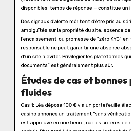
disponibles, temps de réponse — constitue un 
Des signaux d’alerte méritent d’être pris au s
ambiguïtés sur la propriété du site, absence de p
l’encaissement, ou promesse de “zéro KYC” en 
responsable ne peut garantir une absence absol
d’un site à éviter. Privilégier les plateformes qu
documents” est généralement plus sûr.
Études de cas et bonnes
fluides
Cas 1: Léa dépose 100 € via un portefeuille él
casino annonce un traitement “sans vérificatio
est approuvé en une heure, car les critères de