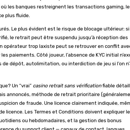
où les banques restreignent les transactions gaming, le
e plus fluide.
. Le plus évident est le risque de blocage ultérieur: si
ifié, le retrait peut être suspendu jusqu’à réception des
un opérateur trop laxiste peut se retrouver en conflit ave
r les paiements. Côté joueur, l’absence de KYC initial n’e
s de dépôt, autolimitation, ou interdiction de jeu si l’on n
que? Un “vrai”
casino retrait sans vérification
fiable détail
s annoncés, méthode de retrait prioritaire (généraleme
uspicion de fraude. Une licence clairement indiquée, mêm
 de licence. Les Termes et Conditions doivent expliquer l
quotidiens ou hebdomadaires, et la gestion des bonus
rence du support client — canaux de contact, langues