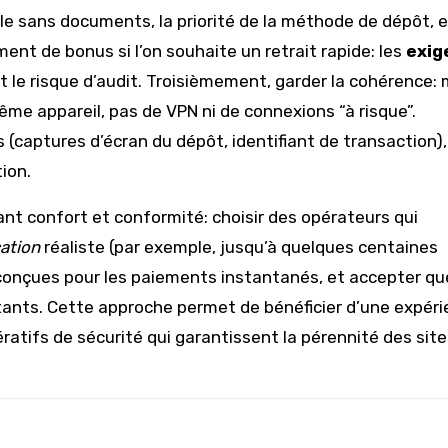
ble sans documents, la priorité de la méthode de dépôt, e
ent de bonus si l’on souhaite un retrait rapide: les
exig
 le risque d’audit. Troisièmement, garder la cohérence
e appareil, pas de VPN ni de connexions “à risque”.
captures d’écran du dépôt, identifiant de transaction),
ion.
ant confort et conformité: choisir des opérateurs qui
cation
réaliste (par exemple, jusqu’à quelques centaines
t conçues pour les paiements instantanés, et accepter qu
rtants. Cette approche permet de bénéficier d’une expér
ratifs de sécurité qui garantissent la pérennité des site