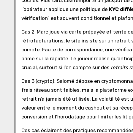
cochés. Plus tard, Léa remporte un jackpot de
l’opérateur applique une politique de
KYC diffé
vérification” est souvent conditionnel et plafo
Cas 2: Marc joue via carte prépayée et tente de
rétrofacturations, le site insiste sur un retr
compte. Faute de correspondance, une vérificatio
prime sur la rapidité. Le joueur réalise qu’ant
crucial, surtout si l’on compte sur des
retraits r
Cas 3 (crypto): Salomé dépose en cryptomonnai
frais réseau sont faibles, mais la plateforme e
retrait n’a jamais été utilisée. La volatilité est
valeur entre le moment du cashout et sa récept
conversion et l’horodatage pour limiter les litig
Ces cas éclairent des pratiques recommandées.