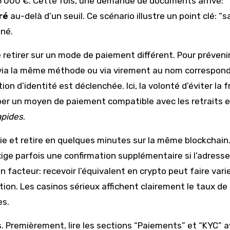
 5 000 €. Cette fois, une demande de documents arrive:
ré
au-delà d’un seuil. Ce scénario illustre un point clé: “
nné.
 retirer sur un mode de paiement différent. Pour prévenir
ait via la même méthode ou via virement au nom correspon
n d’identité est déclenchée. Ici, la volonté d’éviter la 
iciper un moyen de paiement compatible avec les retraits 
apides
.
e et retire en quelques minutes sur la même blockchain
xige parfois une confirmation supplémentaire si l’adress
 un facteur: recevoir l’équivalent en crypto peut faire varie
ion. Les casinos sérieux affichent clairement le taux de
es.
 Premièrement, lire les sections “Paiements” et “KYC” 