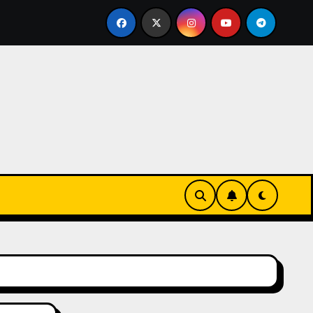
ks-Innovationen
Casinos online sin verificación: lo qu