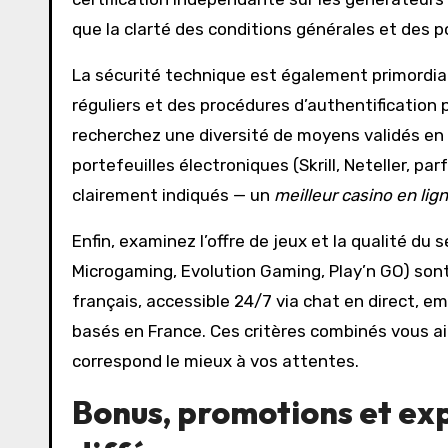
que la clarté des conditions générales et des p
La sécurité technique est également primordiale
réguliers et des procédures d’authentification
recherchez une diversité de moyens validés en F
portefeuilles électroniques (Skrill, Neteller, par
clairement indiqués — un
meilleur casino en lig
Enfin, examinez l’offre de jeux et la qualité d
Microgaming, Evolution Gaming, Play’n GO) sont
français, accessible 24/7 via chat en direct, e
basés en France. Ces critères combinés vous ai
correspond le mieux à vos attentes.
Bonus, promotions et expé