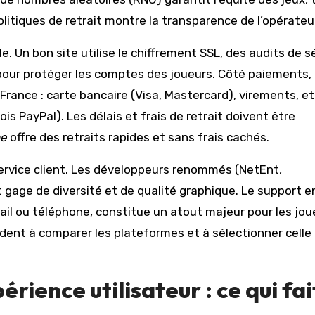
olitiques de retrait montre la transparence de l’opérateu
. Un bon site utilise le chiffrement SSL, des audits de s
 pour protéger les comptes des joueurs. Côté paiements,
rance : carte bancaire (Visa, Mastercard), virements, et
fois PayPal). Les délais et frais de retrait doivent être
ne
offre des retraits rapides et sans frais cachés.
u service client. Les développeurs renommés (NetEnt,
 gage de diversité et de qualité graphique. Le support e
mail ou téléphone, constitue un atout majeur pour les jou
dent à comparer les plateformes et à sélectionner celle 
rience utilisateur : ce qui fai