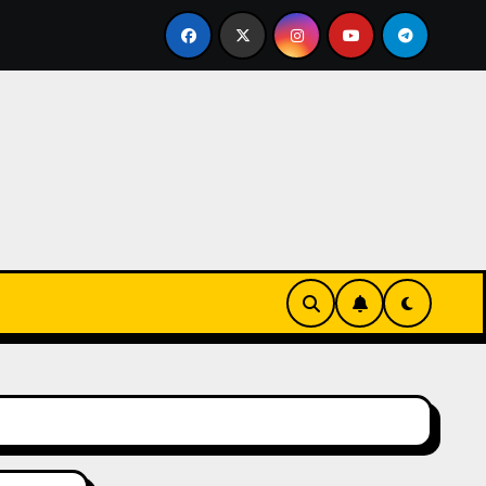
ks-Innovationen
Casinos online sin verificación: lo qu