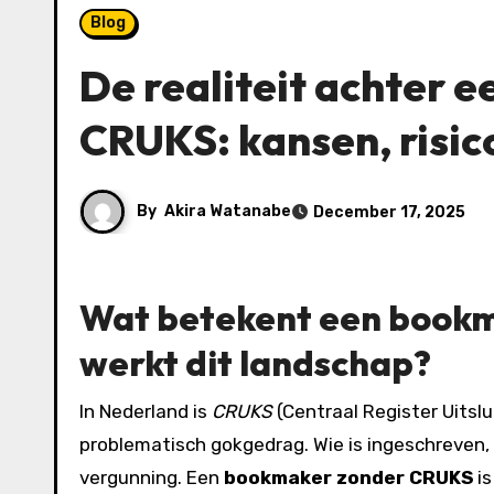
Blog
De realiteit achter 
CRUKS: kansen, risic
By
Akira Watanabe
December 17, 2025
Wat betekent een book
werkt dit landschap?
In Nederland is
CRUKS
(Centraal Register Uitsl
problematisch gokgedrag. Wie is ingeschreven, 
vergunning. Een
bookmaker zonder CRUKS
is