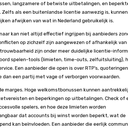
ussen, langzamere of betwiste uitbetalingen, en beperkt
 Zelfs als een buitenlandse licentie aanwezig is, kunnen
ijken afwijken van wat in Nederland gebruikelijk is.
r kan niet altijd effectief ingrijpen bij aanbieders zon
conflicten op zichzelf zijn aangewezen of afhankelijk van
rouwbaarheid zijn onder meer duidelijke licentie-inform
d spelen-tools (limieten, time-outs, zelfuitsluiting), 
vice. Een aanbieder die open is over RTP’s, quoteringen
ie dan een partij met vage of verborgen voorwaarden.
n de marges. Hoge welkomstbonussen kunnen aantrekkeli
zetvereisten en beperkingen op uitbetalingen. Check of 
cesvolle spelers, en hoe deze limieten worden
ngbaar dat accounts bij winst worden beperkt, wat de
jpend kan beïnvloeden. Een aanbieder die eerlijk commun