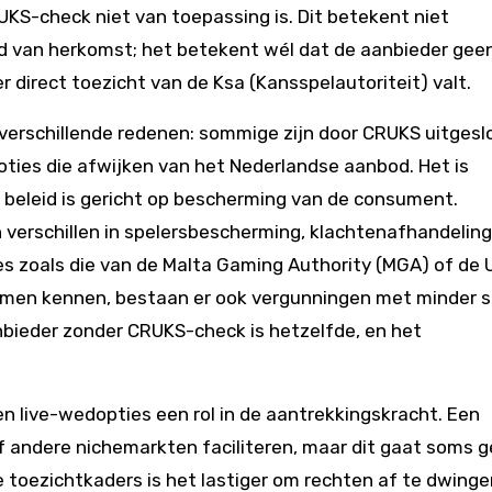
KS-check niet van toepassing is. Dit betekent niet
land van herkomst; het betekent wél dat de aanbieder gee
 direct toezicht van de Ksa (Kansspelautoriteit) valt.
erschillende redenen: sommige zijn door CRUKS uitgesl
ties die afwijken van het Nederlandse aanbod. Het is
e beleid is gericht op bescherming van de consument.
 verschillen in spelersbescherming, klachtenafhandeling
ies zoals die van de Malta Gaming Authority (MGA) of de 
men kennen, bestaan er ook vergunningen met minder s
anbieder zonder CRUKS-check is hetzelfde, en het
 live-wedopties een rol in de aantrekkingskracht. Een
of andere nichemarkten faciliteren, maar dit gaat soms 
 toezichtkaders is het lastiger om rechten af te dwingen