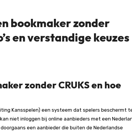
een bookmaker zonder
o’s en verstandige keuzes
maker zonder CRUKS en hoe
uiting Kansspelen) een systeem dat spelers beschermt 
kan niet inloggen bij online aanbieders met een Nederla
 doorgaans een aanbieder die buiten de Nederlandse