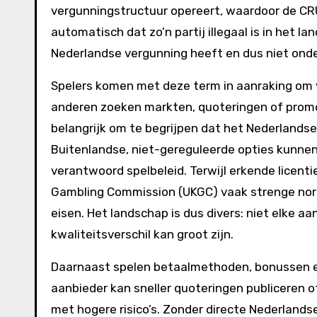
vergunningstructuur opereert, waardoor de CRU
automatisch dat zo’n partij illegaal is in het 
Nederlandse vergunning heeft en dus niet onder
Spelers komen met deze term in aanraking om v
anderen zoeken markten, quoteringen of promo
belangrijk om te begrijpen dat het Nederlands
Buitenlandse, niet-gereguleerde opties kunnen
verantwoord spelbeleid. Terwijl erkende licent
Gambling Commission (UKGC) vaak strenge nor
eisen. Het landschap is dus divers: niet elke a
kwaliteitsverschil kan groot zijn.
Daarnaast spelen betaalmethoden, bonussen en
aanbieder kan sneller quoteringen publiceren 
met hogere risico’s. Zonder directe Nederlandse