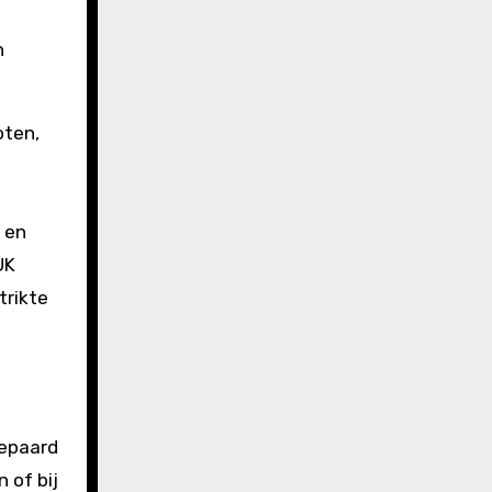
n
oten,
 en
UK
trikte
gepaard
 of bij