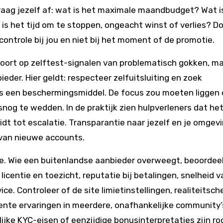
Vraag jezelf af: wat is het maximale maandbudget? Wat i
 het tijd om te stoppen, ongeacht winst of verlies? D
ontrole bij jou en niet bij het moment of de promotie.
scoort op zelftest-signalen van problematisch gokken, m
eder. Hier geldt: respecteer zelfuitsluiting en zoek
 is een beschermingsmiddel. De focus zou moeten liggen
snog te wedden. In de praktijk zien hulpverleners dat he
dt tot escalatie. Transparantie naar jezelf en je omgevin
 van nieuwe accounts.
le. Wie een buitenlandse aanbieder overweegt, beoordeel
centie en toezicht, reputatie bij betalingen, snelheid v
ice. Controleer of de site limietinstellingen, realiteitsc
cente ervaringen in meerdere, onafhankelijke community’
ijke KYC-eisen of eenzijdige bonusinterpretaties zijn ro