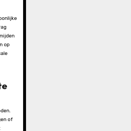
oonlijke
rag
rmijden
en op
cale
te
oden.
gen of
t