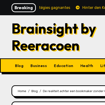
Skip
Breaking
té, jeux et stratégies gagnantes
Hinter den Kulissen e
to
content
Brainsight by
Reeracoen
Blog
Business
Education
Health
Li
Home
Blog
De realiteit achter een bookmaker zonder 