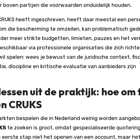
eur boven partijen die voorwaarden onduidelijk houden.
ij CRUKS heeft ingeschreven, heeft daar meestal een pers
 om die bescherming te omzeilen, kan problematisch ged
nder meer strikte budgetten, limieten, pauzes en het ve
eschikbaar via professionele organisaties die zich richt
wil spelen: wees je bewust van de juridische context, fis
e, discipline en kritische evaluatie van aanbieders zijn
lessen uit de praktijk: hoe om 
ten CRUKS
emarkten bespelen die in Nederland weinig worden aangeb
KS
te zoeken is groot, omdat gespecialiseerde quoterin
 de eerste stap niet het openen van een account, maar he