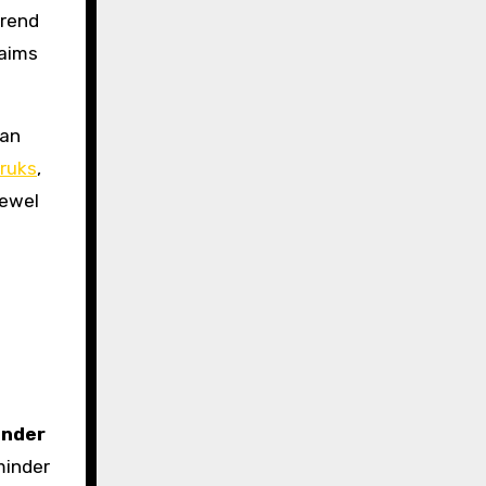
ërend
laims
van
ruks
,
oewel
onder
minder