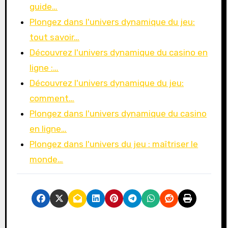
guide…
Plongez dans l'univers dynamique du jeu:
tout savoir…
Découvrez l'univers dynamique du casino en
ligne :…
Découvrez l'univers dynamique du jeu:
comment…
Plongez dans l'univers dynamique du casino
en ligne…
Plongez dans l'univers du jeu : maîtriser le
monde…