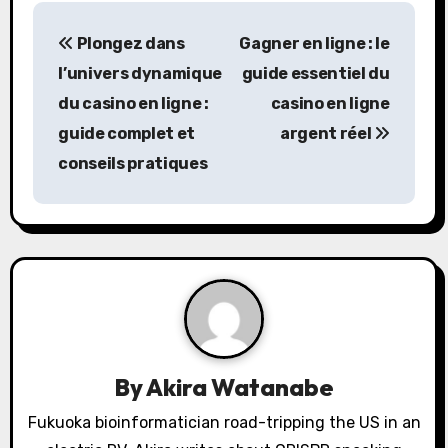
P
Plongez dans
Gagner en ligne : le
o
l’univers dynamique
guide essentiel du
s
du casino en ligne :
casino en ligne
guide complet et
argent réel
t
conseils pratiques
n
a
v
i
g
a
By
Akira Watanabe
t
Fukuoka bioinformatician road-tripping the US in an