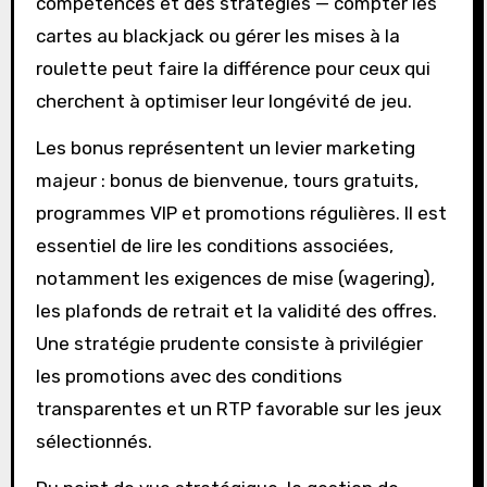
compétences et des stratégies — compter les
cartes au blackjack ou gérer les mises à la
roulette peut faire la différence pour ceux qui
cherchent à optimiser leur longévité de jeu.
Les bonus représentent un levier marketing
majeur : bonus de bienvenue, tours gratuits,
programmes VIP et promotions régulières. Il est
essentiel de lire les conditions associées,
notamment les exigences de mise (wagering),
les plafonds de retrait et la validité des offres.
Une stratégie prudente consiste à privilégier
les promotions avec des conditions
transparentes et un RTP favorable sur les jeux
sélectionnés.