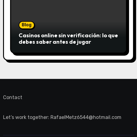
Blog
Casinos online sin verificación: lo que
debes saber antes de jugar
Contact
Let’s work together:
RafaelMetz6544@hotmail.com