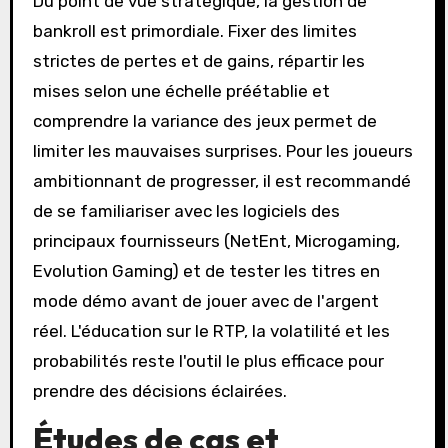
Du point de vue stratégique, la gestion de
bankroll est primordiale. Fixer des limites
strictes de pertes et de gains, répartir les
mises selon une échelle préétablie et
comprendre la variance des jeux permet de
limiter les mauvaises surprises. Pour les joueurs
ambitionnant de progresser, il est recommandé
de se familiariser avec les logiciels des
principaux fournisseurs (NetEnt, Microgaming,
Evolution Gaming) et de tester les titres en
mode démo avant de jouer avec de l'argent
réel. L'éducation sur le RTP, la volatilité et les
probabilités reste l'outil le plus efficace pour
prendre des décisions éclairées.
Études de cas et