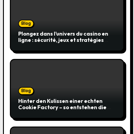
Blog
Plongez dans l’univers du casino en
ligne : sécurité, jeux et stratégies
gagnantes
Blog
Hinter den Kulissen einer echten
Cookie Factory – so entstehen die
saftigsten Keks-Innovationen