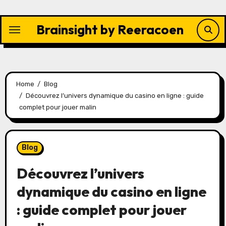
Skip
to
Brainsight by Reeracoen
content
Home
Blog
Découvrez l’univers dynamique du casino en ligne : guide
complet pour jouer malin
Blog
Découvrez l’univers
dynamique du
casino en ligne
: guide complet pour jouer