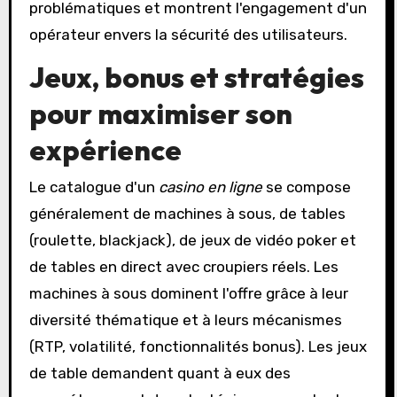
problématiques et montrent l'engagement d'un
opérateur envers la sécurité des utilisateurs.
Jeux, bonus et stratégies
pour maximiser son
expérience
Le catalogue d'un
casino en ligne
se compose
généralement de machines à sous, de tables
(roulette, blackjack), de jeux de vidéo poker et
de tables en direct avec croupiers réels. Les
machines à sous dominent l'offre grâce à leur
diversité thématique et à leurs mécanismes
(RTP, volatilité, fonctionnalités bonus). Les jeux
de table demandent quant à eux des