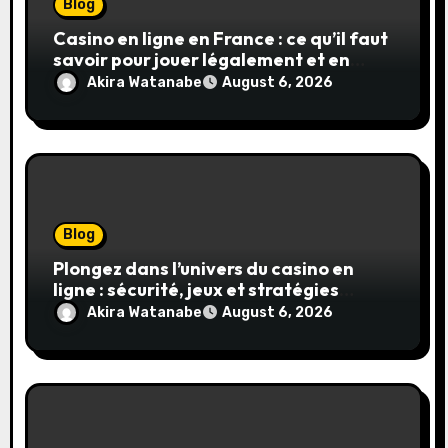
Blog
Casino en ligne en France : ce qu’il faut
savoir pour jouer légalement et en
toute sécurité
Akira Watanabe
August 6, 2026
Blog
Plongez dans l’univers du casino en
ligne : sécurité, jeux et stratégies
gagnantes
Akira Watanabe
August 6, 2026