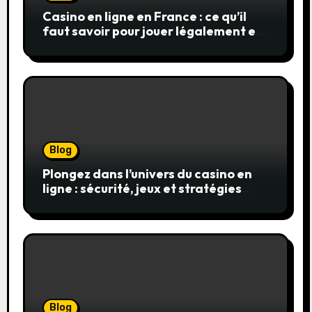
Casino en ligne en France : ce qu’il
faut savoir pour jouer légalement et
en toute sécurité
Blog
Plongez dans l’univers du casino en
ligne : sécurité, jeux et stratégies
gagnantes
Blog