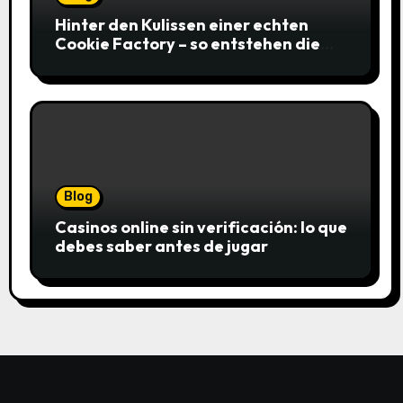
Hinter den Kulissen einer echten
Cookie Factory – so entstehen die
saftigsten Keks-Innovationen
Blog
Casinos online sin verificación: lo que
debes saber antes de jugar