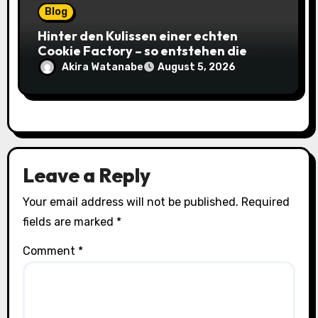
Blog
Hinter den Kulissen einer echten
Cookie Factory – so entstehen die
saftigsten Keks-Innovationen
Akira Watanabe
August 5, 2026
Leave a Reply
Your email address will not be published.
Required
fields are marked
*
Comment
*