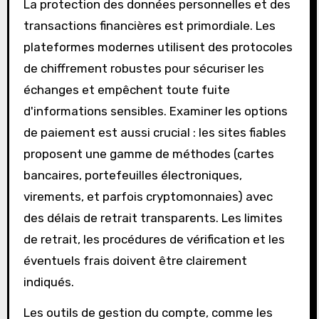
La protection des données personnelles et des
transactions financières est primordiale. Les
plateformes modernes utilisent des protocoles
de chiffrement robustes pour sécuriser les
échanges et empêchent toute fuite
d'informations sensibles. Examiner les options
de paiement est aussi crucial : les sites fiables
proposent une gamme de méthodes (cartes
bancaires, portefeuilles électroniques,
virements, et parfois cryptomonnaies) avec
des délais de retrait transparents. Les limites
de retrait, les procédures de vérification et les
éventuels frais doivent être clairement
indiqués.
Les outils de gestion du compte, comme les