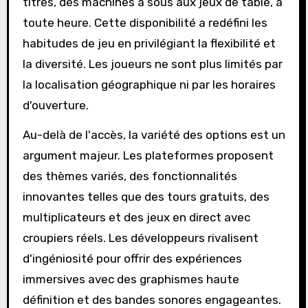
titres, des machines à sous aux jeux de table, à
toute heure. Cette disponibilité a redéfini les
habitudes de jeu en privilégiant la flexibilité et
la diversité. Les joueurs ne sont plus limités par
la localisation géographique ni par les horaires
d'ouverture.
Au-delà de l'accès, la variété des options est un
argument majeur. Les plateformes proposent
des thèmes variés, des fonctionnalités
innovantes telles que des tours gratuits, des
multiplicateurs et des jeux en direct avec
croupiers réels. Les développeurs rivalisent
d'ingéniosité pour offrir des expériences
immersives avec des graphismes haute
définition et des bandes sonores engageantes.