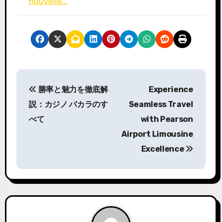
nouvelle…
P
勝率と魅力を徹底解
Experience
o
説：
カジノ バカラ
のす
Seamless Travel
s
べて
with Pearson
Airport Limousine
t
Excellence
n
a
v
i