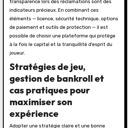
transparence lors des réclamations sont des
indicateurs précieux. En combinant ces
éléments — licence, sécurité technique, options
de paiement et outils de protection — il est
possible de choisir une plateforme qui protège
à la fois le capital et la tranquillité d'esprit du
joueur.
Stratégies de jeu,
gestion de bankroll et
cas pratiques pour
maximiser son
expérience
Adopter une stratégie claire et une bonne