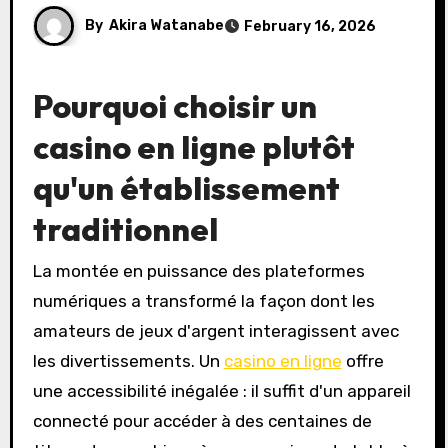
By
Akira Watanabe
February 16, 2026
Pourquoi choisir un
casino en ligne
plutôt
qu'un établissement
traditionnel
La montée en puissance des plateformes
numériques a transformé la façon dont les
amateurs de jeux d'argent interagissent avec
les divertissements. Un
casino en ligne
offre
une accessibilité inégalée : il suffit d'un appareil
connecté pour accéder à des centaines de