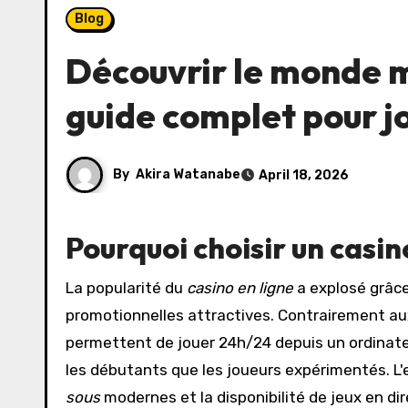
Blog
Découvrir le monde 
guide complet pour j
By
Akira Watanabe
April 18, 2026
Pourquoi choisir un
casin
La popularité du
casino en ligne
a explosé grâce 
promotionnelles attractives. Contrairement au
permettent de jouer 24h/24 depuis un ordinateur
les débutants que les joueurs expérimentés. L'
sous
modernes et la disponibilité de jeux en d