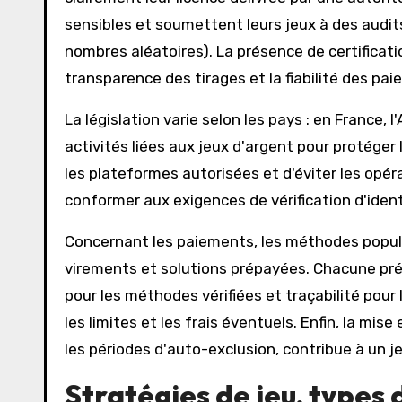
sensibles et soumettent leurs jeux à des audit
nombres aléatoires). La présence de certificati
transparence des tirages et la fiabilité des pa
La législation varie selon les pays : en France,
activités liées aux jeux d'argent pour protéger 
les plateformes autorisées et d'éviter les opé
conformer aux exigences de vérification d'ident
Concernant les paiements, les méthodes populai
virements et solutions prépayées. Chacune prés
pour les méthodes vérifiées et traçabilité pour l
les limites et les frais éventuels. Enfin, la mis
les périodes d'auto-exclusion, contribue à un j
Stratégies de jeu, types 