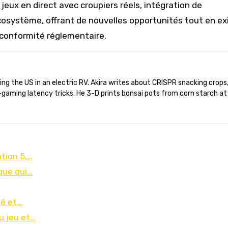
jeux en direct avec croupiers réels, intégration de
osystème, offrant de nouvelles opportunités tout en e
a conformité réglementaire.
gaming latency tricks. He 3-D prints bonsai pots from corn starch at
tion 5,…
ique qui…
té et…
u jeu et…