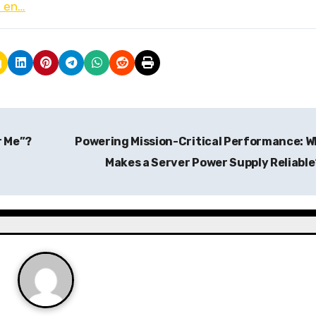
n en…
r Me”?
Powering Mission-Critical Performance: 
Makes a Server Power Supply Reliabl