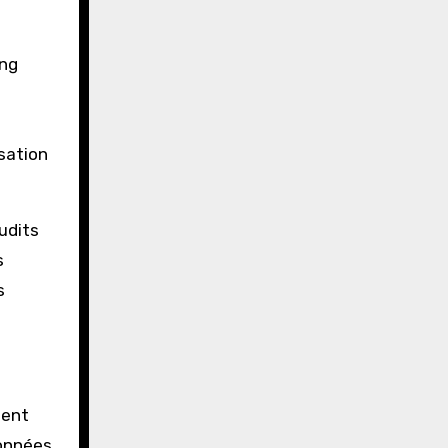
ing
isation
audits
s
s
hent
données