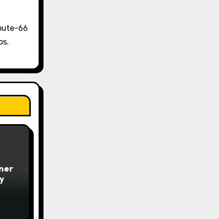
Route-66
ps.
iner
y –