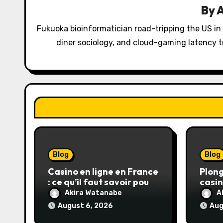
i
By
g
Fukuoka bioinformatician road-tripping the US in
a
diner sociology, and cloud-gaming latency tr
t
i
o
n
Blog
Blog
Casino en ligne en France
Plong
: ce qu’il faut savoir pour
casin
jouer légalement et en
jeux 
Akira Watanabe
A
toute sécurité
gagn
August 6, 2026
Aug