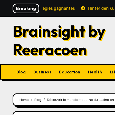
Skip
Breaking
, jeux et stratégies gagnantes
Hinter den Kulissen ei
to
content
Brainsight by
Reeracoen
Blog
Business
Education
Health
Li
Home
Blog
Découvrir le monde moderne du casino en l