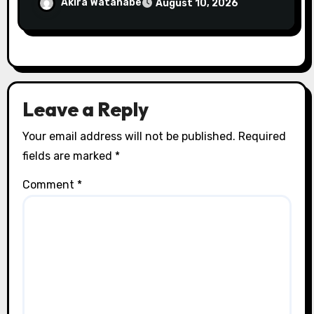
Akira Watanabe
August 10, 2026
Leave a Reply
Your email address will not be published.
Required
fields are marked
*
Comment
*