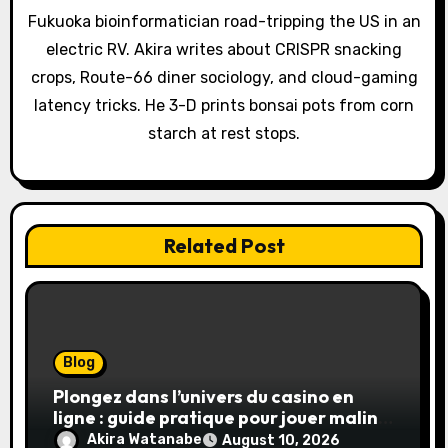
t
Fukuoka bioinformatician road-tripping the US in an
i
electric RV. Akira writes about CRISPR snacking
o
crops, Route-66 diner sociology, and cloud-gaming
latency tricks. He 3-D prints bonsai pots from corn
n
starch at rest stops.
Related Post
Blog
Plongez dans l’univers du casino en
ligne : guide pratique pour jouer malin
et en sécurité
Akira Watanabe
August 10, 2026