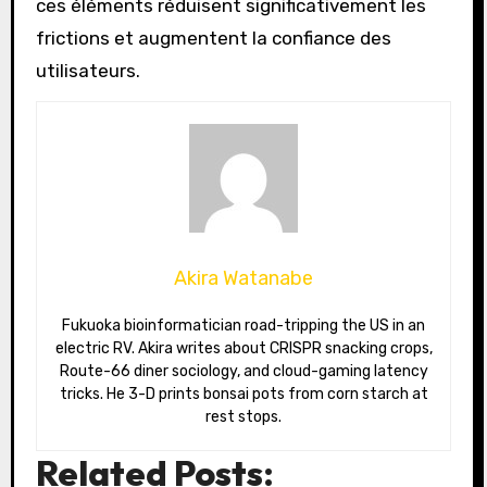
ces éléments réduisent significativement les
frictions et augmentent la confiance des
utilisateurs.
Akira Watanabe
Fukuoka bioinformatician road-tripping the US in an
electric RV. Akira writes about CRISPR snacking crops,
Route-66 diner sociology, and cloud-gaming latency
tricks. He 3-D prints bonsai pots from corn starch at
rest stops.
Related Posts: