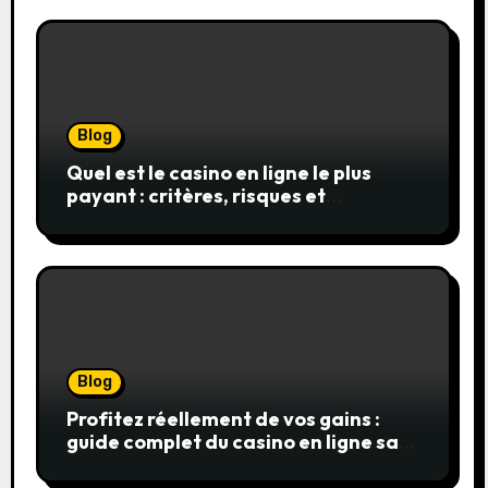
Blog
Quel est le casino en ligne le plus
payant : critères, risques et
stratégies
Blog
Profitez réellement de vos gains :
guide complet du casino en ligne sans
wager