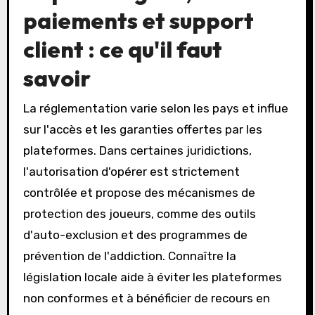
paiements et support
client : ce qu'il faut
savoir
La réglementation varie selon les pays et influe
sur l'accès et les garanties offertes par les
plateformes. Dans certaines juridictions,
l'autorisation d'opérer est strictement
contrôlée et propose des mécanismes de
protection des joueurs, comme des outils
d'auto-exclusion et des programmes de
prévention de l'addiction. Connaître la
législation locale aide à éviter les plateformes
non conformes et à bénéficier de recours en