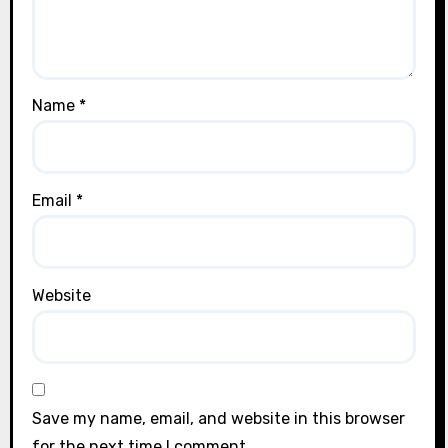
Name
*
Email
*
Website
Save my name, email, and website in this browser
for the next time I comment.