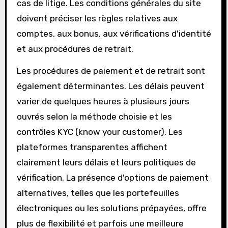
cas de litige. Les conditions générales du site
doivent préciser les règles relatives aux
comptes, aux bonus, aux vérifications d'identité
et aux procédures de retrait.
Les procédures de paiement et de retrait sont
également déterminantes. Les délais peuvent
varier de quelques heures à plusieurs jours
ouvrés selon la méthode choisie et les
contrôles KYC (know your customer). Les
plateformes transparentes affichent
clairement leurs délais et leurs politiques de
vérification. La présence d'options de paiement
alternatives, telles que les portefeuilles
électroniques ou les solutions prépayées, offre
plus de flexibilité et parfois une meilleure