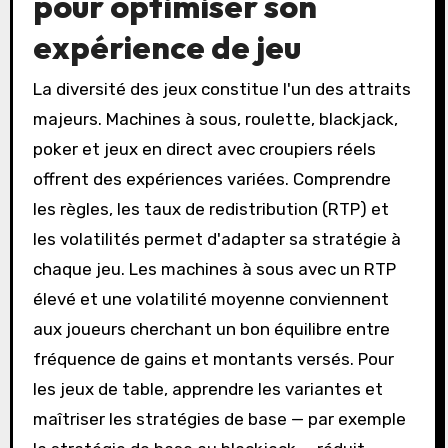
pour optimiser son
expérience de jeu
La diversité des jeux constitue l'un des attraits
majeurs. Machines à sous, roulette, blackjack,
poker et jeux en direct avec croupiers réels
offrent des expériences variées. Comprendre
les règles, les taux de redistribution (RTP) et
les volatilités permet d'adapter sa stratégie à
chaque jeu. Les machines à sous avec un RTP
élevé et une volatilité moyenne conviennent
aux joueurs cherchant un bon équilibre entre
fréquence de gains et montants versés. Pour
les jeux de table, apprendre les variantes et
maîtriser les stratégies de base — par exemple