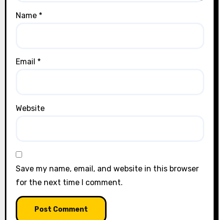
Name
*
Email
*
Website
Save my name, email, and website in this browser
for the next time I comment.