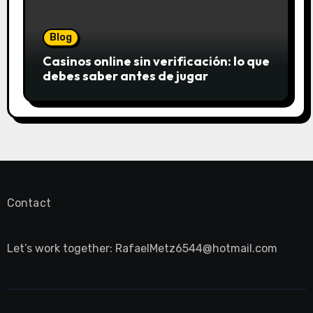
Blog
Casinos online sin verificación: lo que
debes saber antes de jugar
Contact
Let’s work together:
RafaelMetz6544@hotmail.com