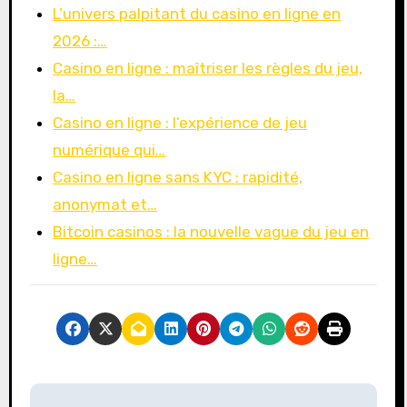
L’univers palpitant du casino en ligne en
2026 :…
Casino en ligne : maîtriser les règles du jeu,
la…
Casino en ligne : l’expérience de jeu
numérique qui…
Casino en ligne sans KYC : rapidité,
anonymat et…
Bitcoin casinos : la nouvelle vague du jeu en
ligne…
P