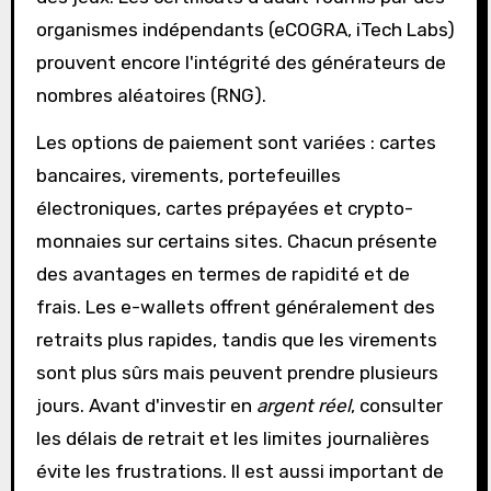
organismes indépendants (eCOGRA, iTech Labs)
prouvent encore l'intégrité des générateurs de
nombres aléatoires (RNG).
Les options de paiement sont variées : cartes
bancaires, virements, portefeuilles
électroniques, cartes prépayées et crypto-
monnaies sur certains sites. Chacun présente
des avantages en termes de rapidité et de
frais. Les e-wallets offrent généralement des
retraits plus rapides, tandis que les virements
sont plus sûrs mais peuvent prendre plusieurs
jours. Avant d'investir en
argent réel
, consulter
les délais de retrait et les limites journalières
évite les frustrations. Il est aussi important de