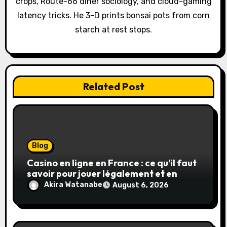
crops, Route-66 diner sociology, and cloud-gaming
o
latency tricks. He 3-D prints bonsai pots from corn
starch at rest stops.
n
Related Post
Blog
Casino en ligne en France : ce qu’il faut
savoir pour jouer légalement et en
toute sécurité
Akira Watanabe
August 6, 2026