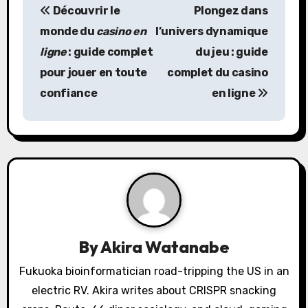
Découvrir le
Plongez dans
o
monde du
casino en
l’univers dynamique
s
ligne
: guide complet
du jeu : guide
pour jouer en toute
complet du casino
t
confiance
en ligne
n
a
v
i
g
a
By
Akira Watanabe
t
Fukuoka bioinformatician road-tripping the US in an
electric RV. Akira writes about CRISPR snacking
i