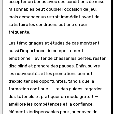
accepter un bonus avec des conditions de mise
raisonnables peut doubler l'occasion de jeu,
mais demander un retrait immédiat avant de
satisfaire les conditions est une erreur
fréquente.
Les témoignages et études de cas montrent
aussi l'importance du comportement
émotionnel : éviter de chasser les pertes, rester
discipliné et prendre des pauses. Enfin, suivre
les nouveautés et les promotions permet
d'exploiter des opportunités, tandis que la
formation continue — lire des guides, regarder
des tutoriels et pratiquer en mode gratuit —
améliore les compétences et la confiance,
éléments indispensables pour jouer avec de