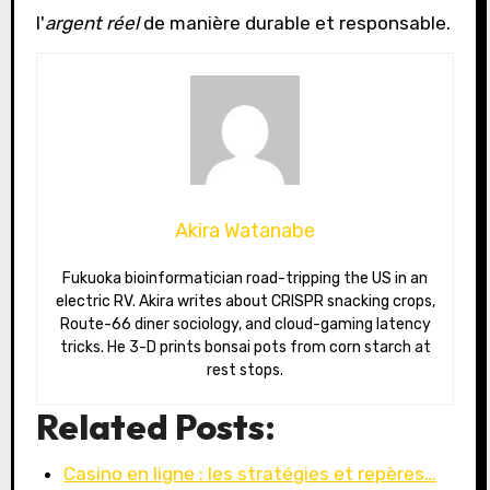
l'
argent réel
de manière durable et responsable.
Akira Watanabe
Fukuoka bioinformatician road-tripping the US in an
electric RV. Akira writes about CRISPR snacking crops,
Route-66 diner sociology, and cloud-gaming latency
tricks. He 3-D prints bonsai pots from corn starch at
rest stops.
Related Posts:
Casino en ligne : les stratégies et repères…