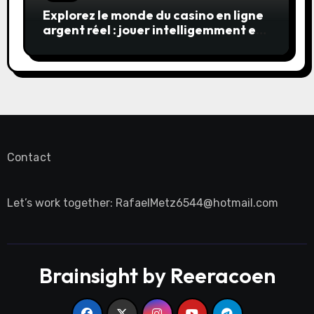
Explorez le monde du casino en ligne
argent réel : jouer intelligemment et
en sécurité
Contact
Let’s work together:
RafaelMetz6544@hotmail.com
Brainsight by Reeracoen