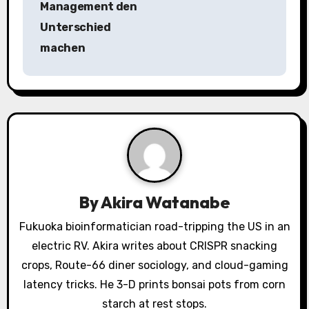
Management den
n
Unterschied
a
machen
v
i
g
a
t
By
Akira Watanabe
i
Fukuoka bioinformatician road-tripping the US in an
o
electric RV. Akira writes about CRISPR snacking
crops, Route-66 diner sociology, and cloud-gaming
n
latency tricks. He 3-D prints bonsai pots from corn
starch at rest stops.