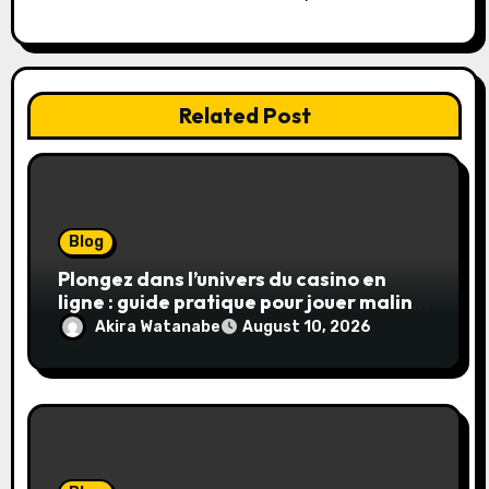
Related Post
Blog
Plongez dans l’univers du casino en
ligne : guide pratique pour jouer malin
et en sécurité
Akira Watanabe
August 10, 2026