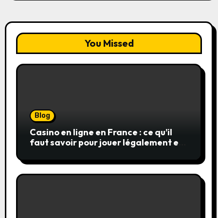
You Missed
Blog
Casino en ligne en France : ce qu’il
faut savoir pour jouer légalement et
en toute sécurité