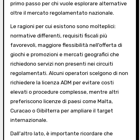
primo passo per chi vuole esplorare alternative
oltre il mercato regolamentato nazionale.
Le ragioni per cui esistono sono molteplici:
normative differenti, requisiti fiscali più
favorevoli, maggiore flessibilità nell'offerta di
giochi e promozioni e mercati geografici che
richiedono servizi non presenti nei circuiti
regolamentati. Alcuni operatori scelgono di non
richiedere la licenza ADM per evitare costi
elevati o procedure complesse, mentre altri
preferiscono licenze di paesi come Malta,
Curacao o Gibilterra per ampliare il target
internazionale.
Dall'altro lato, è importante ricordare che