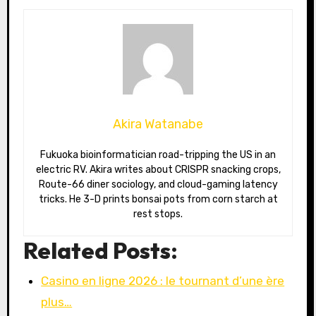
Akira Watanabe
Fukuoka bioinformatician road-tripping the US in an
electric RV. Akira writes about CRISPR snacking crops,
Route-66 diner sociology, and cloud-gaming latency
tricks. He 3-D prints bonsai pots from corn starch at
rest stops.
Related Posts:
Casino en ligne 2026 : le tournant d’une ère
plus…