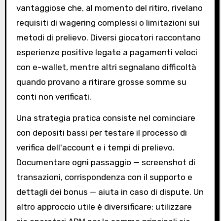
vantaggiose che, al momento del ritiro, rivelano
requisiti di wagering complessi o limitazioni sui
metodi di prelievo. Diversi giocatori raccontano
esperienze positive legate a pagamenti veloci
con e-wallet, mentre altri segnalano difficoltà
quando provano a ritirare grosse somme su
conti non verificati.
Una strategia pratica consiste nel cominciare
con depositi bassi per testare il processo di
verifica dell'account e i tempi di prelievo.
Documentare ogni passaggio — screenshot di
transazioni, corrispondenza con il supporto e
dettagli dei bonus — aiuta in caso di dispute. Un
altro approccio utile è diversificare: utilizzare