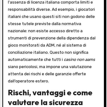
l'assenza di licenza italiana comporta limiti e
responsabilità diverse. Ad esempio, i giocatori
italiani che usano questi siti non godono delle
stesse tutele previste dalla normativa
nazionale: non esiste accesso diretto a
strumenti di prevenzione della dipendenza dal
gioco monitorati da ADM, né al sistema di
conciliazione italiano. Questo non significa
automaticamente che tutti i
casino non aams
siano pericolosi, ma impone una valutazione
attenta dei rischi e delle garanzie offerte
dall'operatore estero.
Rischi, vantaggi e come
valutare la sicurezza