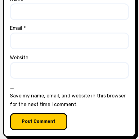
Email
*
Website
Save my name, email, and website in this browser
for the next time I comment.