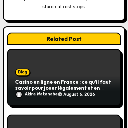
o
starch at rest stops.
n
Related Post
Blog
Casino en ligne en France : ce qu’il faut
savoir pour jouer légalement et en
toute sécurité
Akira Watanabe
August 6, 2026