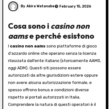
By
Akira Watanabe
February 15, 2026
Cosa sono i
casino non
aams
e perché esistono
I
casino non aams
sono piattaforme di gioco
d'azzardo online che operano senza la licenza
rilasciata dall'ente italiano (storicamente AAMS,
oggi ADM). Questi siti possono essere
autorizzati da altre giurisdizioni estere oppure
non avere alcuna autorizzazione formale, e
spesso offrono bonus e condizioni diverse
rispetto ai portali autorizzati in Italia.
Comprendere la natura di questi operatori è il