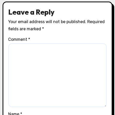
Leave a Reply
Your email address will not be published.
Required
fields are marked
*
Comment
*
Name
*