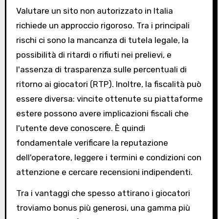
Valutare un sito non autorizzato in Italia
richiede un approccio rigoroso. Tra i principali
rischi ci sono la mancanza di tutela legale, la
possibilità di ritardi o rifiuti nei prelievi, e
l'assenza di trasparenza sulle percentuali di
ritorno ai giocatori (RTP). Inoltre, la fiscalità può
essere diversa: vincite ottenute su piattaforme
estere possono avere implicazioni fiscali che
l'utente deve conoscere. È quindi
fondamentale verificare la reputazione
dell'operatore, leggere i termini e condizioni con
attenzione e cercare recensioni indipendenti.
Tra i vantaggi che spesso attirano i giocatori
troviamo bonus più generosi, una gamma più