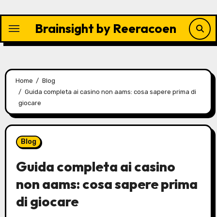
Skip
to
Brainsight by Reeracoen
content
Home
Blog
Guida completa ai casino non aams: cosa sapere prima di
giocare
Blog
Guida completa ai
casino
non aams
: cosa sapere prima
di giocare