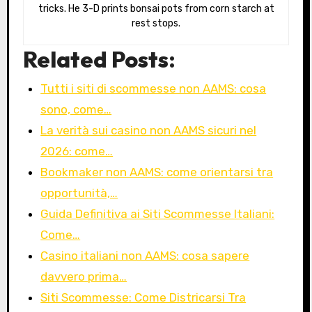
tricks. He 3-D prints bonsai pots from corn starch at
rest stops.
Related Posts:
Tutti i siti di scommesse non AAMS: cosa
sono, come…
La verità sui casino non AAMS sicuri nel
2026: come…
Bookmaker non AAMS: come orientarsi tra
opportunità,…
Guida Definitiva ai Siti Scommesse Italiani:
Come…
Casino italiani non AAMS: cosa sapere
davvero prima…
Siti Scommesse: Come Districarsi Tra