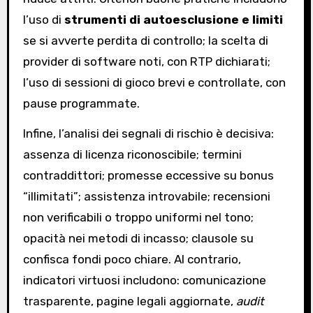
l’uso di
strumenti di autoesclusione e limiti
se si avverte perdita di controllo; la scelta di
provider di software noti, con RTP dichiarati;
l’uso di sessioni di gioco brevi e controllate, con
pause programmate.
Infine, l’analisi dei segnali di rischio è decisiva:
assenza di licenza riconoscibile; termini
contraddittori; promesse eccessive su bonus
“illimitati”; assistenza introvabile; recensioni
non verificabili o troppo uniformi nel tono;
opacità nei metodi di incasso; clausole su
confisca fondi poco chiare. Al contrario,
indicatori virtuosi includono: comunicazione
trasparente, pagine legali aggiornate,
audit