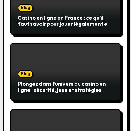
Blog
Casino en ligne en France : ce qu’il
faut savoir pour jouer légalement et
en toute sécurité
Blog
Plongez dans l’univers du casino en
ligne : sécurité, jeux et stratégies
gagnantes