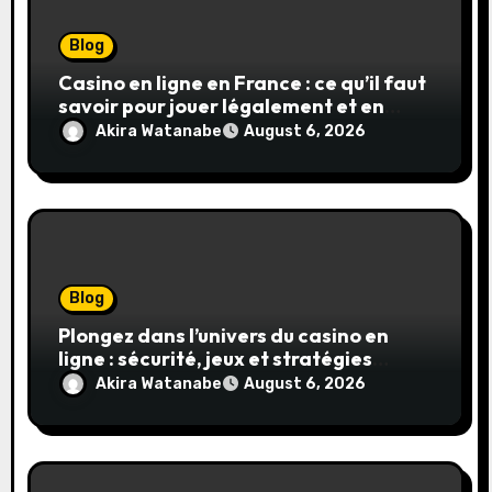
Blog
Casino en ligne en France : ce qu’il faut
savoir pour jouer légalement et en
toute sécurité
Akira Watanabe
August 6, 2026
Blog
Plongez dans l’univers du casino en
ligne : sécurité, jeux et stratégies
gagnantes
Akira Watanabe
August 6, 2026