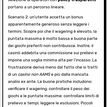
portano a un percorso lineare.
Scenario 2: un’utente accetta un bonus
apparentemente generoso senza leggere i
termini. Scopre poi che il wagering è elevato, la
puntata massima è molto bassa e buona parte
dei giochi preferiti non contribuisce. Inoltre, il
casinò addebita una commissione sui prelievi e
impone una soglia minima alta per l’incasso. La
frustrazione deriva meno dal fatto che si tratti
di un
casino non AAMS
e più dalla mancata
analisi ex ante. Le buone pratiche includono:
verificare il wagering; controllare il peso dei
giochi e le puntate massime; controllare limiti di
prelievo e tempi; leggere le esclusioni. Piccoli