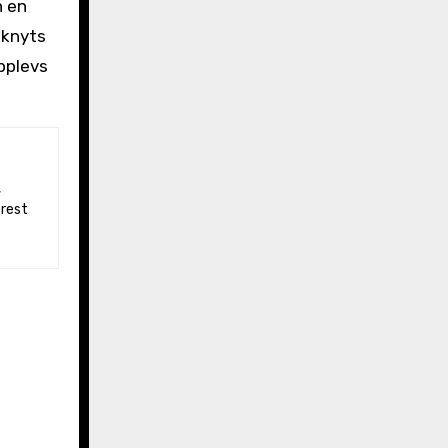
n en
 knyts
upplevs
 rest