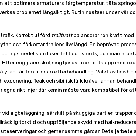
nom att optimera armaturers färgtemperatur, täta springo
erkas problemet långsiktigt. Rutininsatser under vår oc
 trafik. Korrekt utförd
tralltvätt
balanserar ren kraft med
r ytan och förkortar trallens livslängd. En beprövad proce
rengöringsmedel som löser fett och smuts, och man arbeta
. Efter noggrann sköljning ljusas träet ofta upp med oxa
å ytan får torka innan efterbehandling. Valet av finish – o
och exponering. Teak och sibirisk lärk kräver annan behand
 egna riktlinjer där kemin måste vara kompatibel för at
 vid algbeläggning, särskilt på skuggiga partier, trappor 
tillräcklig torktid och uppföljande skydd med halkreduce
is uteserveringar och gemensamma gårdar. Detaljarbete