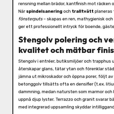
rensning mellan brädor, kantfinish mot räcken oc
När
spindelsanering
och
tralltvätt
planeras 
fönsterputs
– skapas en ren, mathygienisk och t
ger ett professionellt intryck för boende, gäst
Stengolv polering och ve
kvalitet och mätbar fini
Stengolv i entréer, butiksmiljöer och trapphus 
återskapar glans, tätar ytan och förenklar städ
jämna ut mikroskador och öppna porer, följt av
betonggolv tillsätts ofta en densifier (t.ex. li
dammning, medan natursten som marmor och kalks
uppnå djup lyster. Terrazzo och granit svarar 
med integrerad uppsamling skyddar intilliggand