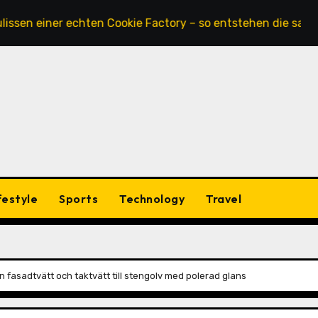
iner echten Cookie Factory – so entstehen die saftigsten K
festyle
Sports
Technology
Travel
ån fasadtvätt och taktvätt till stengolv med polerad glans