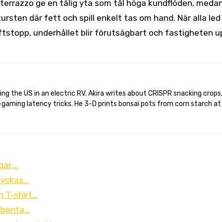
r terrazzo ge en tålig yta som tål höga kundflöden, meda
rsten där fett och spill enkelt tas om hand. När alla led
riftstopp, underhållet blir förutsägbart och fastigheten 
gaming latency tricks. He 3-D prints bonsai pots from corn starch at
gar,…
 lyckas…
n T‑shirt…
yrbenta…