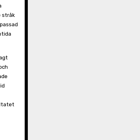
a
 stråk
npassad
mtida
vagt
 och
lade
id
ltatet