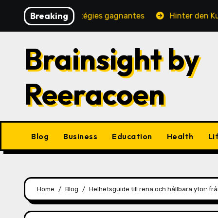
Skip
Breaking
é, jeux et stratégies gagnantes
Hinter den Kulissen e
to
content
Brainsight by
Reeracoen
Blog
Business
Education
Health
Li
Home
Blog
Helhetsguide till rena och hållbara ytor: fr