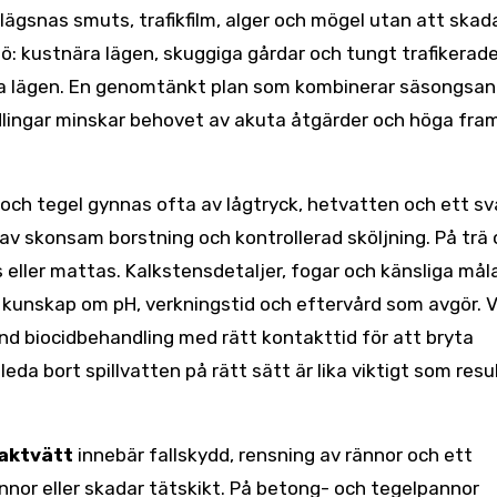
vlägsnas smuts, trafikfilm, alger och mögel utan att skad
ö: kustnära lägen, skuggiga gårdar och tungt trafikerade
sta lägen. En genomtänkt plan som kombinerar säsongsa
lingar minskar behovet av akuta åtgärder och höga fra
och tegel gynnas ofta av lågtryck, hetvatten och ett s
 av skonsam borstning och kontrollerad sköljning. På trä
as eller mattas. Kalkstensdetaljer, fogar och känsliga må
et kunskap om pH, verkningstid och eftervård som avgör. V
nd biocidbehandling med rätt kontakttid för att bryta
leda bort spillvatten på rätt sätt är lika viktigt som resu
aktvätt
innebär fallskydd, rensning av rännor och ett
nnor eller skadar tätskikt. På betong- och tegelpannor