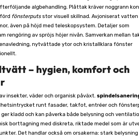
terföljande algbehandling. Plåttak kräver noggrann kont
tförd
fönsterputs
stor visuell skillnad. Avjoniserat vatten
ammor, även på höjd med teleskopsystem. Detaljer som
m rengöring av spröjs höjer nivån. Samverkan mellan tak
enavledning, nytvättade ytor och kristallklara fönster
onellt.
ltvätt – hygien, komfort och
er
v insekter, väder och organisk påväxt.
spindelsanerin
hetsintrycket runt fasader, takfot, entréer och fönsterpr
 ger kladd och kan påverka både belysning och ventilatio
sk borttagning med diskreta, riktade medel som är utv
unkter. Det handlar också om orsakerna: stark belysning