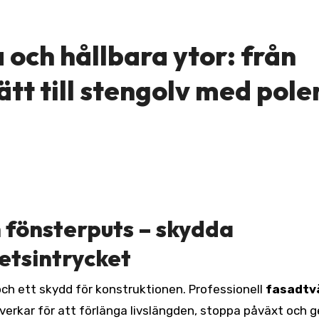
a och hållbara ytor: från
tt till stengolv med pole
 fönsterputs – skydda
hetsintrycket
 och ett skydd för konstruktionen. Professionell
fasadtv
erkar för att förlänga livslängden, stoppa påväxt och g