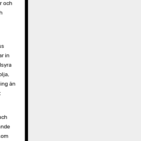
r och
h
ss
r in
lsyra
lja,
ling än
t
och
rande
 som