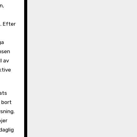
n,
. Efter
ga
nsen
l av
ktive
ats
 bort
sning.
öjer
daglig