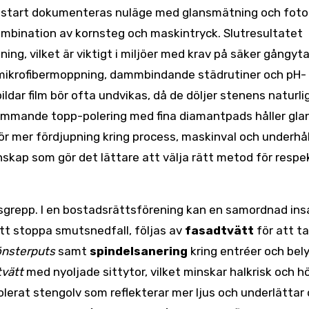
öre start dokumenteras nuläge med glansmätning och foto
kombination av kornsteg och maskintryck. Slutresultatet
ing, vilket är viktigt i miljöer med krav på säker gångyta
 mikrofibermoppning, dammbindande städrutiner och pH-
ldar film bör ofta undvikas, då de döljer stenens naturli
kommande topp-polering med fina diamantpads håller gla
ör mer fördjupning kring process, maskinval och underhål
skap som gör det lättare att välja rätt metod för respe
tsgrepp. I en bostadsrättsförening kan en samordnad ins
tt stoppa smutsnedfall, följas av
fasadtvätt
för att ta
önsterputs
samt
spindelsanering
kring entréer och bely
tvätt
med nyoljade sittytor, vilket minskar halkrisk och h
polerat stengolv som reflekterar mer ljus och underlättar 