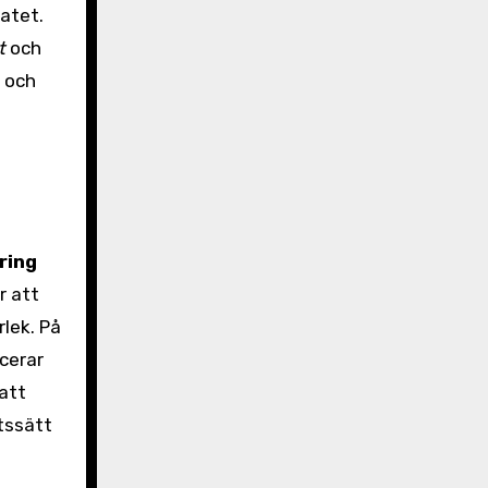
tatet.
t
och
a och
ring
r att
lek. På
ucerar
att
tssätt