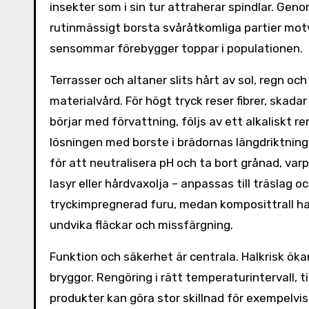
insekter som i sin tur attraherar spindlar. Ge
rutinmässigt borsta svåråtkomliga partier motv
sensommar förebygger toppar i populationen.
Terrasser och altaner slits hårt av sol, regn och
materialvård. För högt tryck reser fibrer, skada
börjar med förvattning, följs av ett alkaliskt 
lösningen med borste i brädornas längdriktning
för att neutralisera pH och ta bort grånad, varp
lasyr eller hårdvaxolja – anpassas till träslag 
tryckimpregnerad furu, medan komposittrall har
undvika fläckar och missfärgning.
Funktion och säkerhet är centrala. Halkrisk ökar
bryggor. Rengöring i rätt temperaturintervall, 
produkter kan göra stor skillnad för exempelv