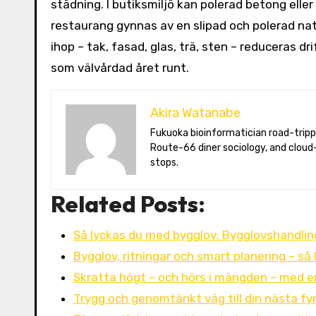
städning. I butiksmiljö kan polerad betong elle
restaurang gynnas av en slipad och polerad natu
ihop – tak, fasad, glas, trä, sten – reduceras d
som välvårdad året runt.
Akira Watanabe
Fukuoka bioinformatician road-tripping the US in an electric RV. Akira writes about CRISPR snacking crops,
Route-66 diner sociology, and cloud-
stops.
Related Posts:
Så lyckas du med bygglov: Bygglovshandlin
Bygglov, ritningar och smart planering – så
Skratta högt – och hörs i mängden – med e
Trygg och genomtänkt väg till din nästa f