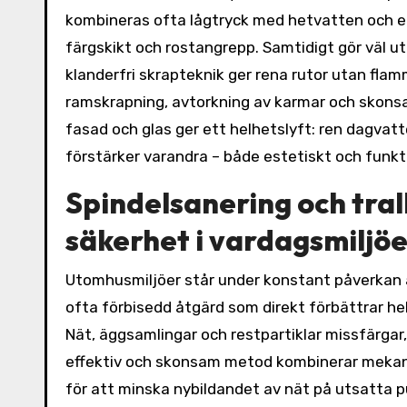
kombineras ofta lågtryck med hetvatten och ef
färgskikt och rostangrepp. Samtidigt gör väl u
klanderfri skrapteknik ger rena rutor utan fl
ramskrapning, avtorkning av karmar och skonsa
fasad och glas ger ett helhetslyft: ren dagvatt
förstärker varandra – både estetiskt och funkti
Spindelsanering och tral
säkerhet i vardagsmiljö
Utomhusmiljöer står under konstant påverkan a
ofta förbisedd åtgärd som direkt förbättrar hel
Nät, äggsamlingar och restpartiklar missfärgar,
effektiv och skonsam metod kombinerar mekani
för att minska nybildandet av nät på utsatta p