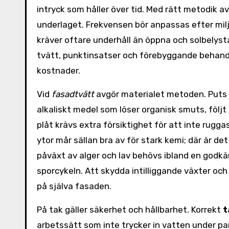
intryck som håller över tid. Med rätt metodik a
underlaget. Frekvensen bör anpassas efter milj
kräver oftare underhåll än öppna och solbely
tvätt, punktinsatser och förebyggande behand
kostnader.
Vid
fasadtvätt
avgör materialet metoden. Puts 
alkaliskt medel som löser organisk smuts, följt
plåt krävs extra försiktighet för att inte rugg
ytor mår sällan bra av för stark kemi; där är d
påväxt av alger och lav behövs ibland en godkä
sporcykeln. Att skydda intilliggande växter och 
på själva fasaden.
På tak gäller säkerhet och hållbarhet. Korrekt
t
arbetssätt som inte trycker in vatten under pa