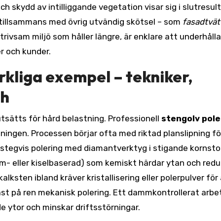
h skydd av intilliggande vegetation visar sig i slutresul
tillsammans med övrig utvändig skötsel – som
fasadtvät
rivsam miljö som håller längre, är enklare att underhåll
er och kunder.
rkliga exempel – tekniker,
sh
utsätts för hård belastning. Professionell
stengolv pole
ningen. Processen börjar ofta med riktad planslipning fö
 stegvis polering med diamantverktyg i stigande kornstor
tium- eller kiselbaserad) som kemiskt härdar ytan och red
ten ibland kräver kristallisering eller polerpulver för 
bäst på ren mekanisk polering. Ett dammkontrollerat arbe
e ytor och minskar driftsstörningar.