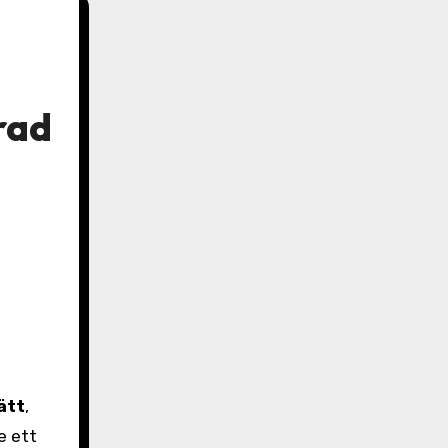
rad
ätt
,
e ett