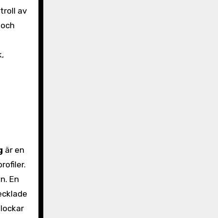
roll av
 och
,
g
är en
ofiler.
n. En
ecklade
 lockar