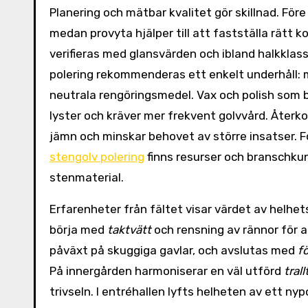
Planering och mätbar kvalitet gör skillnad. F
medan provyta hjälper till att fastställa rätt 
verifieras med glansvärden och ibland halkklassn
polering rekommenderas ett enkelt underhåll:
neutrala rengöringsmedel. Vax och polish som bi
lyster och kräver mer frekvent golvvård. Åter
jämn och minskar behovet av större insatser. F
stengolv polering
finns resurser och branschkun
stenmaterial.
Erfarenheter från fältet visar värdet av helhe
börja med
taktvätt
och rensning av rännor för a
påväxt på skuggiga gavlar, och avslutas med
f
På innergården harmoniserar en väl utförd
trall
trivseln. I entréhallen lyfts helheten av ett ny