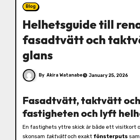
Blog
Helhetsguide till ren
fasadtvätt och taktvä
glans
By
Akira Watanabe
January 25, 2026
Fasadtvätt, taktvätt och
fastigheten och lyft hel
En fastighets yttre skick är både ett visitkort
skonsam
taktvätt
och exakt
fönsterputs
samv