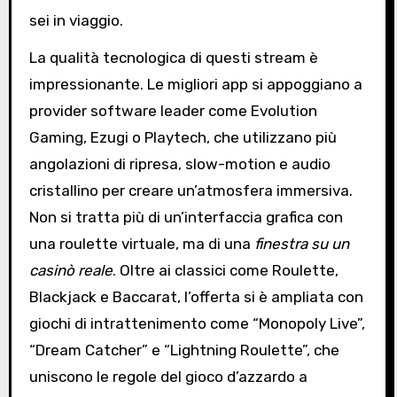
sei in viaggio.
La qualità tecnologica di questi stream è
impressionante. Le migliori app si appoggiano a
provider software leader come Evolution
Gaming, Ezugi o Playtech, che utilizzano più
angolazioni di ripresa, slow-motion e audio
cristallino per creare un’atmosfera immersiva.
Non si tratta più di un’interfaccia grafica con
una roulette virtuale, ma di una
finestra su un
casinò reale
. Oltre ai classici come Roulette,
Blackjack e Baccarat, l’offerta si è ampliata con
giochi di intrattenimento come “Monopoly Live”,
“Dream Catcher” e “Lightning Roulette”, che
uniscono le regole del gioco d’azzardo a