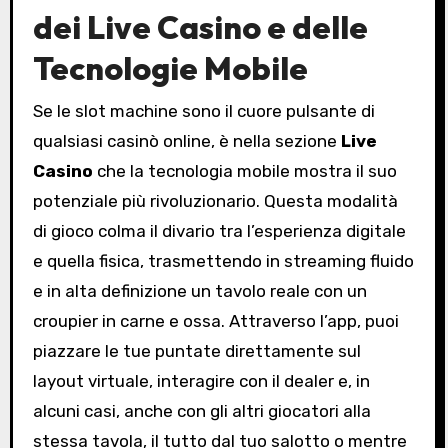
dei Live Casino e delle
Tecnologie Mobile
Se le slot machine sono il cuore pulsante di
qualsiasi casinò online, è nella sezione
Live
Casino
che la tecnologia mobile mostra il suo
potenziale più rivoluzionario. Questa modalità
di gioco colma il divario tra l’esperienza digitale
e quella fisica, trasmettendo in streaming fluido
e in alta definizione un tavolo reale con un
croupier in carne e ossa. Attraverso l’app, puoi
piazzare le tue puntate direttamente sul
layout virtuale, interagire con il dealer e, in
alcuni casi, anche con gli altri giocatori alla
stessa tavola, il tutto dal tuo salotto o mentre