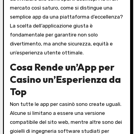
mercato così saturo, come si distingue una
semplice app da una piattaforma d’eccellenza?
La scelta dell’applicazione giusta è
fondamentale per garantire non solo
divertimento, ma anche sicurezza, equità e
un’esperienza utente ottimale.
Cosa Rende un’App per
Casino un’Esperienza da
Top
Non tutte le app per casinò sono create uguali.
Alcune si limitano a essere una versione
compatibile del sito web, mentre altre sono dei
gioielli di ingegneria software studiati per