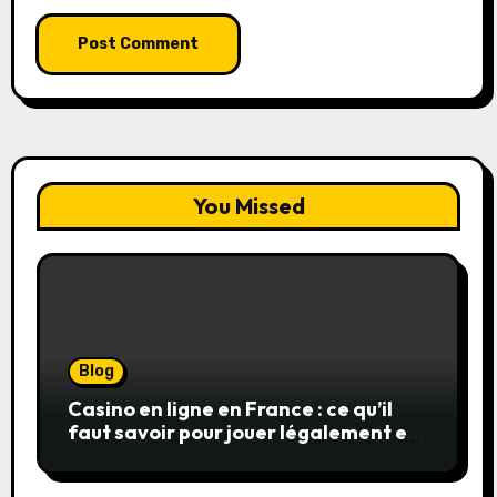
You Missed
Blog
Casino en ligne en France : ce qu’il
faut savoir pour jouer légalement et
en toute sécurité