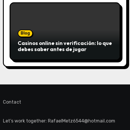
Blog
Casinos online sin verificación: lo que
debes saber antes de jugar
Contact
Let’s work together:
RafaelMetz6544@hotmail.com