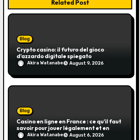
Related Post
Blog
Crypto casino: il futuro del gioco
d’azzardo digitale spiegato
Akira Watanabe
August 9, 2026
Blog
Casino en ligne en France : ce qu’il faut
savoir pour jouer légalement et en
toute sécurité
Akira Watanabe
August 6, 2026