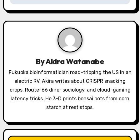
a
v
i
g
a
By
Akira Watanabe
t
Fukuoka bioinformatician road-tripping the US in an
electric RV. Akira writes about CRISPR snacking
i
crops, Route-66 diner sociology, and cloud-gaming
o
latency tricks. He 3-D prints bonsai pots from corn
starch at rest stops.
n