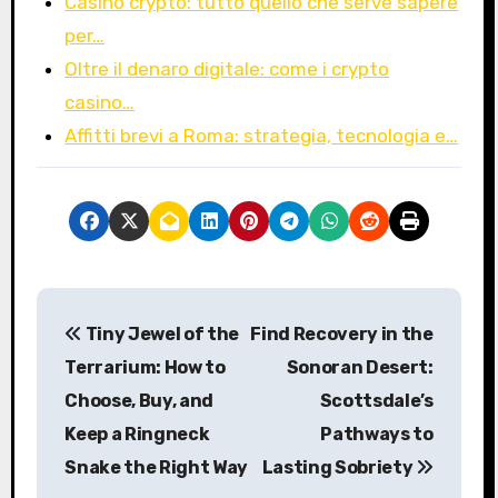
Casino crypto: tutto quello che serve sapere
per…
Oltre il denaro digitale: come i crypto
casino…
Affitti brevi a Roma: strategia, tecnologia e…
P
Tiny Jewel of the
Find Recovery in the
o
Terrarium: How to
Sonoran Desert:
s
Choose, Buy, and
Scottsdale’s
Keep a Ringneck
Pathways to
t
Snake the Right Way
Lasting Sobriety
n