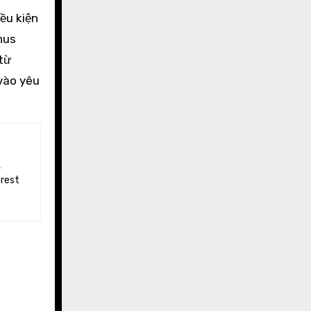
ều kiện
nus
từ
 vào yêu
 rest