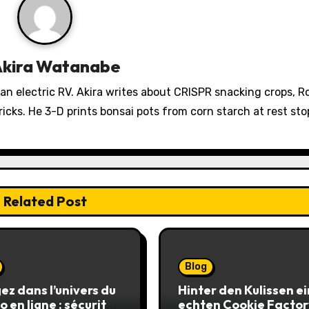
Akira Watanabe
 an electric RV. Akira writes about CRISPR snacking crops, 
icks. He 3-D prints bonsai pots from corn starch at rest sto
Related Post
Blog
ez dans l’univers du
Hinter den Kulissen e
o en ligne : sécurité,
echten Cookie Factor