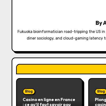
a
v
i
By
g
Fukuoka bioinformatician road-tripping the US in
a
diner sociology, and cloud-gaming latency tr
t
i
o
n
Blog
Blog
Casino en ligne en France
Plong
: ce qu’il faut savoir pour
casin