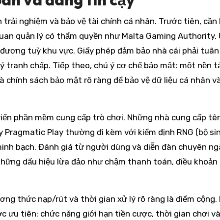
h trải nghiệm và bảo vệ tài chính cá nhân. Trước tiên, cần
quan quản lý có thẩm quyền như Malta Gaming Authority,
ương tuỳ khu vực. Giấy phép đảm bảo nhà cái phải tuân
lý tranh chấp. Tiếp theo, chú ý cơ chế bảo mật: một nền t
à chính sách bảo mật rõ ràng để bảo vệ dữ liệu cá nhân v
riển phần mềm cung cấp trò chơi. Những nhà cung cấp tên
 Pragmatic Play thường đi kèm với kiểm định RNG (bộ si
 minh bạch. Đánh giá từ người dùng và diễn đàn chuyên n
những dấu hiệu lừa đảo như chậm thanh toán, điều khoản
ơng thức nạp/rút và thời gian xử lý rõ ràng là điểm cộng.
c ưu tiên: chức năng giới hạn tiền cược, thời gian chơi v