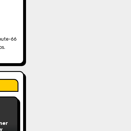
Route-66
ps.
iner
y –