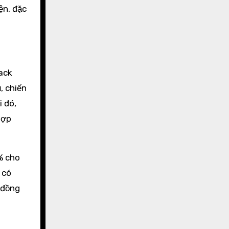
ện, đặc
ack
, chiến
i đó,
hợp
% cho
 có
 đồng