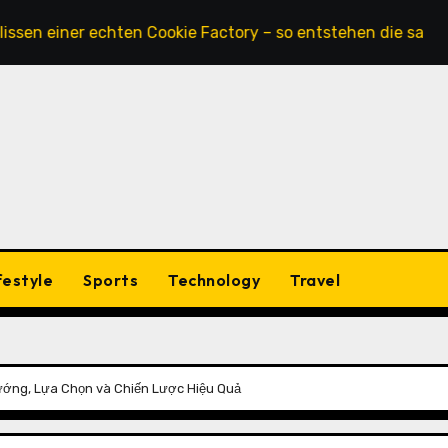
ner echten Cookie Factory – so entstehen die saftigsten K
festyle
Sports
Technology
Travel
Hướng, Lựa Chọn và Chiến Lược Hiệu Quả