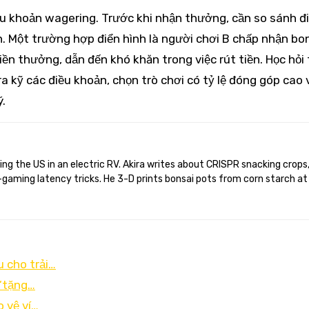
ều khoản wagering. Trước khi nhận thưởng, cần so sánh đi
n. Một trường hợp điển hình là người chơi B chấp nhận bo
n thưởng, dẫn đến khó khăn trong việc rút tiền. Học hỏi 
a kỹ các điều khoản, chọn trò chơi có tỷ lệ đóng góp cao
.
gaming latency tricks. He 3-D prints bonsai pots from corn starch at
u cho trải…
 “tặng…
o vệ ví…