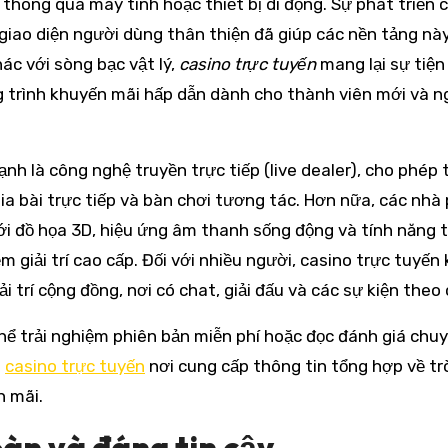
 thông qua máy tính hoặc thiết bị di động. Sự phát triển 
giao diện người dùng thân thiện đã giúp các nền tảng này
ác với sòng bạc vật lý,
casino trực tuyến
mang lại sự tiện 
g trình khuyến mãi hấp dẫn dành cho thành viên mới và n
nh là công nghệ truyền trực tiếp (live dealer), cho phép t
ia bài trực tiếp và bàn chơi tương tác. Hơn nữa, các nhà
với đồ họa 3D, hiệu ứng âm thanh sống động và tính năng
m giải trí cao cấp. Đối với nhiều người, casino trực tuyến
ải trí cộng đồng, nơi có chat, giải đấu và các sự kiện theo 
hể trải nghiệm phiên bản miễn phí hoặc đọc đánh giá chu
à
casino trực tuyến
nơi cung cấp thông tin tổng hợp về trò
n mãi.
àn và đáng tin cậy