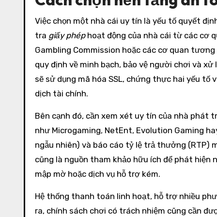
Việc chọn một nhà cái uy tín là yếu tố quyết địn
tra
giấy phép
hoạt động của nhà cái từ các cơ 
Gambling Commission hoặc các cơ quan tương đ
quy định về minh bạch, bảo vệ người chơi và xử 
sẽ sử dụng mã hóa SSL, chứng thực hai yếu tố v
dịch tài chính.
Bên cạnh đó, cần xem xét uy tín của nhà phát t
như Microgaming, NetEnt, Evolution Gaming hay
ngẫu nhiên) và báo cáo tỷ lệ trả thưởng (RTP)
cũng là nguồn tham khảo hữu ích để phát hiện 
mập mờ hoặc dịch vụ hỗ trợ kém.
Hệ thống thanh toán linh hoạt, hỗ trợ nhiều phư
ra, chính sách chơi có trách nhiệm cũng cần đượ