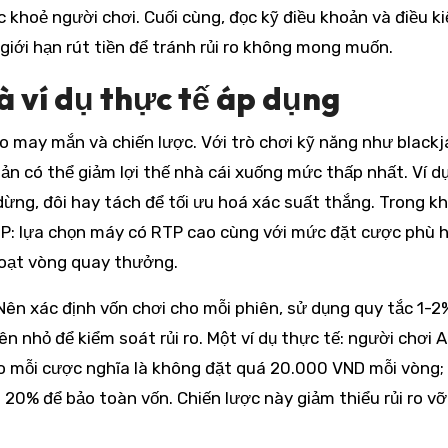
 khoẻ người chơi. Cuối cùng, đọc kỹ điều khoản và điều ki
giới hạn rút tiền để tránh rủi ro không mong muốn.
à ví dụ thực tế áp dụng
o may mắn và chiến lược. Với trò chơi kỹ năng như blackj
ản có thể giảm lợi thế nhà cái xuống mức thấp nhất. Ví dụ
ừng, đôi hay tách để tối ưu hoá xác suất thắng. Trong kh
 RTP: lựa chọn máy có RTP cao cùng với mức đặt cược phù 
 hoạt vòng quay thưởng.
. Nên xác định vốn chơi cho mỗi phiên, sử dụng quy tắc 1-2
n nhỏ để kiểm soát rủi ro. Một ví dụ thực tế: người chơi A
ho mỗi cược nghĩa là không đặt quá 20.000 VND mỗi vòng;
 20% để bảo toàn vốn. Chiến lược này giảm thiểu rủi ro vỡ