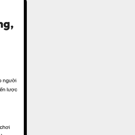
ng,
iến lược
 chơi