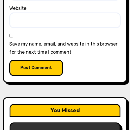
Website
Save my name, email, and website in this browser
for the next time I comment.
You Missed