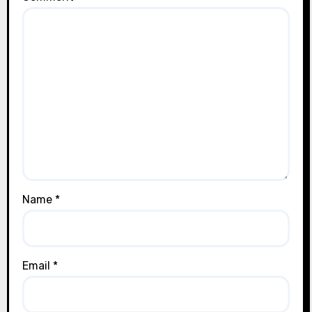
Name
*
Email
*