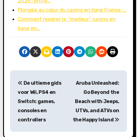
2026 : entre…
Plongée au cœur du casino en ligne France :…
Comment repérer le “meilleur” casino en
ligne en…
P
De ultieme gids
Aruba Unleashed:
o
voor Wii, PS4 en
Go Beyond the
s
Switch: games,
Beach with Jeeps,
consoles en
UTVs, and ATVs on
t
controllers
the Happy Island
n