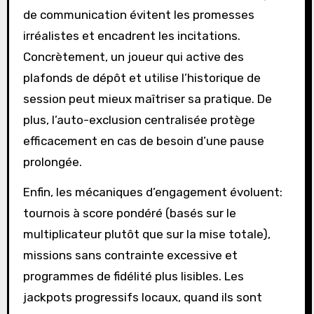
de communication évitent les promesses
irréalistes et encadrent les incitations.
Concrètement, un joueur qui active des
plafonds de dépôt et utilise l’historique de
session peut mieux maîtriser sa pratique. De
plus, l’auto-exclusion centralisée protège
efficacement en cas de besoin d’une pause
prolongée.
Enfin, les mécaniques d’engagement évoluent:
tournois à score pondéré (basés sur le
multiplicateur plutôt que sur la mise totale),
missions sans contrainte excessive et
programmes de fidélité plus lisibles. Les
jackpots progressifs locaux, quand ils sont