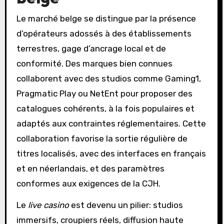
Le marché belge se distingue par la présence
d’opérateurs adossés à des établissements
terrestres, gage d’ancrage local et de
conformité. Des marques bien connues
collaborent avec des studios comme Gaming1,
Pragmatic Play ou NetEnt pour proposer des
catalogues cohérents, à la fois populaires et
adaptés aux contraintes réglementaires. Cette
collaboration favorise la sortie régulière de
titres localisés, avec des interfaces en français
et en néerlandais, et des paramètres
conformes aux exigences de la CJH.
Le
live casino
est devenu un pilier: studios
immersifs, croupiers réels, diffusion haute