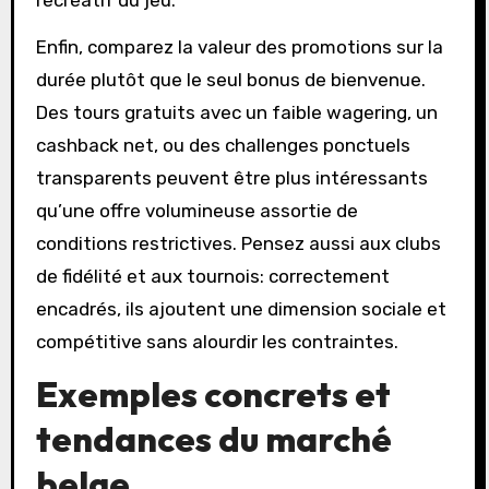
Enfin, comparez la valeur des promotions sur la
durée plutôt que le seul bonus de bienvenue.
Des tours gratuits avec un faible wagering, un
cashback net, ou des challenges ponctuels
transparents peuvent être plus intéressants
qu’une offre volumineuse assortie de
conditions restrictives. Pensez aussi aux clubs
de fidélité et aux tournois: correctement
encadrés, ils ajoutent une dimension sociale et
compétitive sans alourdir les contraintes.
Exemples concrets et
tendances du marché
belge