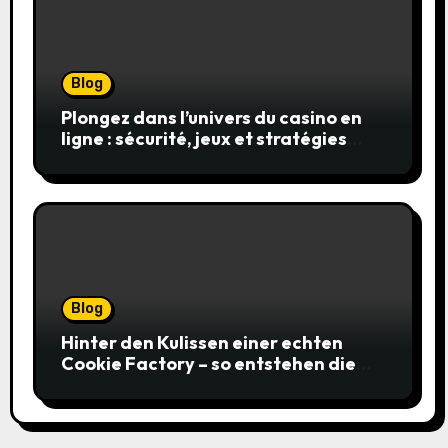
Blog
Plongez dans l’univers du casino en
ligne : sécurité, jeux et stratégies
gagnantes
Blog
Hinter den Kulissen einer echten
Cookie Factory – so entstehen die
saftigsten Keks-Innovationen