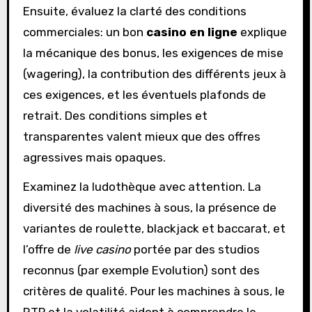
Ensuite, évaluez la clarté des conditions
commerciales: un bon
casino en ligne
explique
la mécanique des bonus, les exigences de mise
(wagering), la contribution des différents jeux à
ces exigences, et les éventuels plafonds de
retrait. Des conditions simples et
transparentes valent mieux que des offres
agressives mais opaques.
Examinez la ludothèque avec attention. La
diversité des machines à sous, la présence de
variantes de roulette, blackjack et baccarat, et
l’offre de
live casino
portée par des studios
reconnus (par exemple Evolution) sont des
critères de qualité. Pour les machines à sous, le