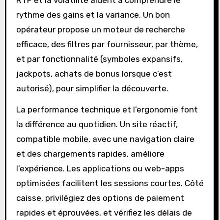
RTP et la volatilité aident à comprendre le
rythme des gains et la variance. Un bon
opérateur propose un moteur de recherche
efficace, des filtres par fournisseur, par thème,
et par fonctionnalité (symboles expansifs,
jackpots, achats de bonus lorsque c’est
autorisé), pour simplifier la découverte.
La performance technique et l’ergonomie font
la différence au quotidien. Un site réactif,
compatible mobile, avec une navigation claire
et des chargements rapides, améliore
l’expérience. Les applications ou web-apps
optimisées facilitent les sessions courtes. Côté
caisse, privilégiez des options de paiement
rapides et éprouvées, et vérifiez les délais de