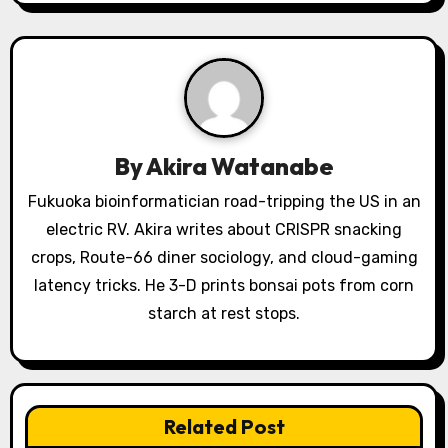
a
v
i
g
a
By
Akira Watanabe
t
Fukuoka bioinformatician road-tripping the US in an
electric RV. Akira writes about CRISPR snacking
i
crops, Route-66 diner sociology, and cloud-gaming
o
latency tricks. He 3-D prints bonsai pots from corn
starch at rest stops.
n
Related Post