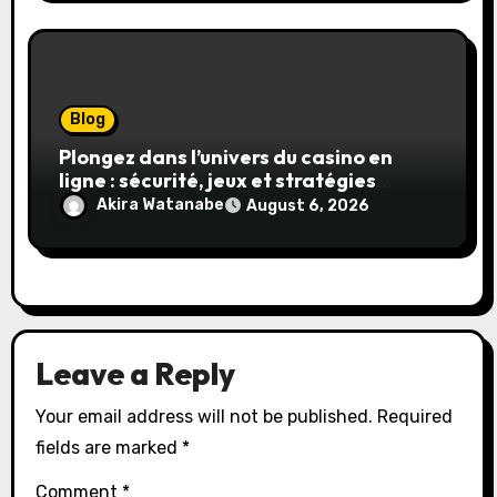
Blog
Plongez dans l’univers du casino en
ligne : sécurité, jeux et stratégies
gagnantes
Akira Watanabe
August 6, 2026
Leave a Reply
Your email address will not be published.
Required
fields are marked
*
Comment
*