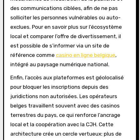
des communications ciblées, afin de ne pas
solliciter les personnes vulnérables ou auto-
exclues. Pour en savoir plus sur l’écosystème
local et comparer l’offre de divertissement, il
est possible de s’informer via un site de
référence comme
casino en ligne belgique
,
intégré au paysage numérique national.
Enfin, l’accès aux plateformes est géolocalisé
pour bloquer les inscriptions depuis des
juridictions non autorisées. Les opérateurs
belges travaillent souvent avec des casinos
terrestres du pays, ce qui renforce l’ancrage
local et la coopération avec la CJH. Cette
architecture crée un cercle vertueux: plus de