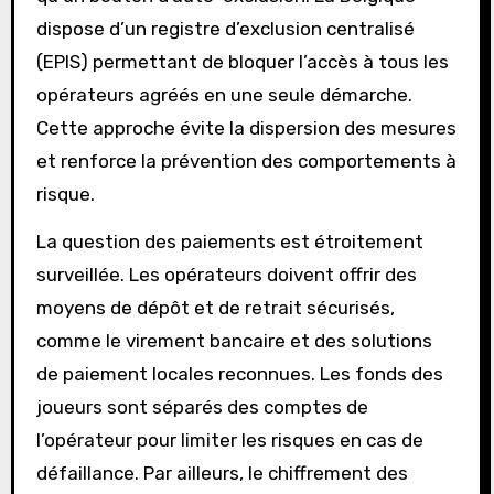
dispose d’un registre d’exclusion centralisé
(EPIS) permettant de bloquer l’accès à tous les
opérateurs agréés en une seule démarche.
Cette approche évite la dispersion des mesures
et renforce la prévention des comportements à
risque.
La question des paiements est étroitement
surveillée. Les opérateurs doivent offrir des
moyens de dépôt et de retrait sécurisés,
comme le virement bancaire et des solutions
de paiement locales reconnues. Les fonds des
joueurs sont séparés des comptes de
l’opérateur pour limiter les risques en cas de
défaillance. Par ailleurs, le chiffrement des