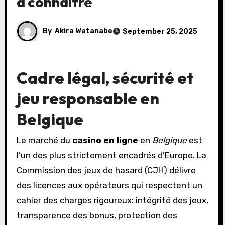
à connaître
By
Akira Watanabe
September 25, 2025
Cadre légal, sécurité et
jeu responsable en
Belgique
Le marché du
casino en ligne
en
Belgique
est
l’un des plus strictement encadrés d’Europe. La
Commission des jeux de hasard (CJH) délivre
des licences aux opérateurs qui respectent un
cahier des charges rigoureux: intégrité des jeux,
transparence des bonus, protection des