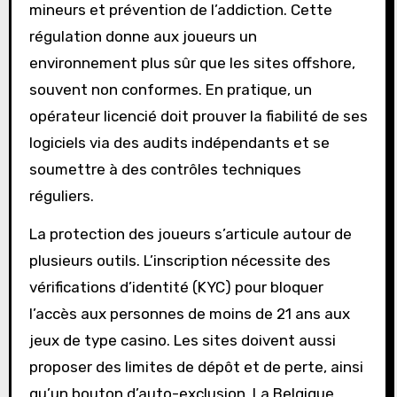
mineurs et prévention de l’addiction. Cette
régulation donne aux joueurs un
environnement plus sûr que les sites offshore,
souvent non conformes. En pratique, un
opérateur licencié doit prouver la fiabilité de ses
logiciels via des audits indépendants et se
soumettre à des contrôles techniques
réguliers.
La protection des joueurs s’articule autour de
plusieurs outils. L’inscription nécessite des
vérifications d’identité (KYC) pour bloquer
l’accès aux personnes de moins de 21 ans aux
jeux de type casino. Les sites doivent aussi
proposer des limites de dépôt et de perte, ainsi
qu’un bouton d’auto-exclusion. La Belgique