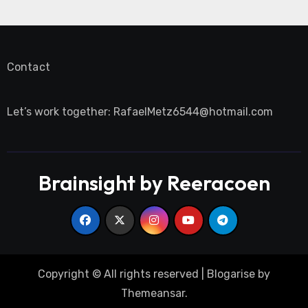
Contact
Let’s work together:
RafaelMetz6544@hotmail.com
Brainsight by Reeracoen
Copyright © All rights reserved
|
Blogarise
by
Themeansar
.