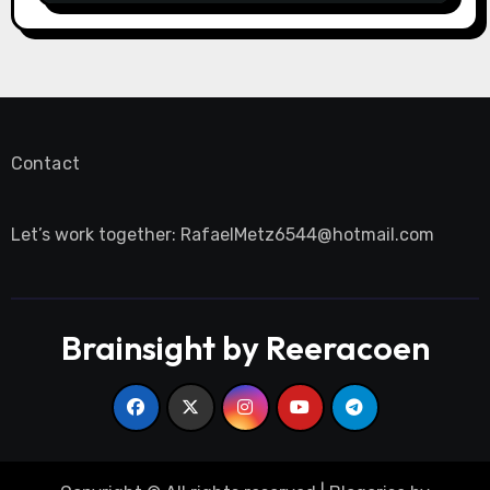
Contact
Let’s work together:
RafaelMetz6544@hotmail.com
Brainsight by Reeracoen