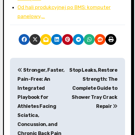
Od hali produkcyjnej po BMS: komputer
panelowy,…
P
Stronger, Faster,
Stop Leaks, Restore
o
Pain-Free: An
Strength: The
s
Integrated
Complete Guide to
Playbook for
Shower Tray Crack
t
Athletes Facing
Repair
n
Sciatica,
a
Concussion, and
Chronic Back Pain