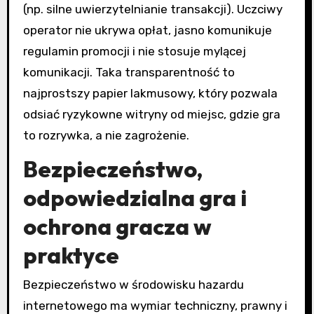
(np. silne uwierzytelnianie transakcji). Uczciwy
operator nie ukrywa opłat, jasno komunikuje
regulamin promocji i nie stosuje mylącej
komunikacji. Taka transparentność to
najprostszy papier lakmusowy, który pozwala
odsiać ryzykowne witryny od miejsc, gdzie gra
to rozrywka, a nie zagrożenie.
Bezpieczeństwo,
odpowiedzialna gra i
ochrona gracza w
praktyce
Bezpieczeństwo w środowisku hazardu
internetowego ma wymiar techniczny, prawny i