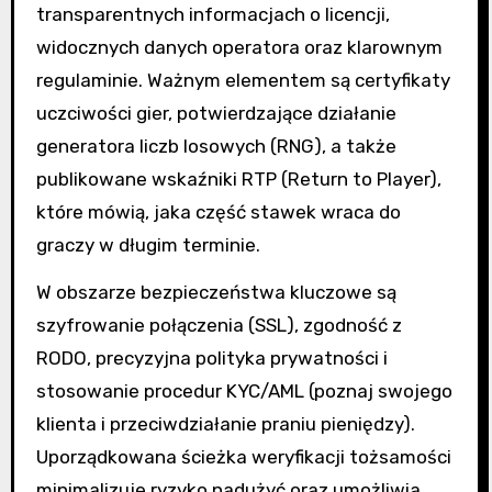
transparentnych informacjach o licencji,
widocznych danych operatora oraz klarownym
regulaminie. Ważnym elementem są certyfikaty
uczciwości gier, potwierdzające działanie
generatora liczb losowych (RNG), a także
publikowane wskaźniki RTP (Return to Player),
które mówią, jaka część stawek wraca do
graczy w długim terminie.
W obszarze bezpieczeństwa kluczowe są
szyfrowanie połączenia (SSL), zgodność z
RODO, precyzyjna polityka prywatności i
stosowanie procedur KYC/AML (poznaj swojego
klienta i przeciwdziałanie praniu pieniędzy).
Uporządkowana ścieżka weryfikacji tożsamości
minimalizuje ryzyko nadużyć oraz umożliwia