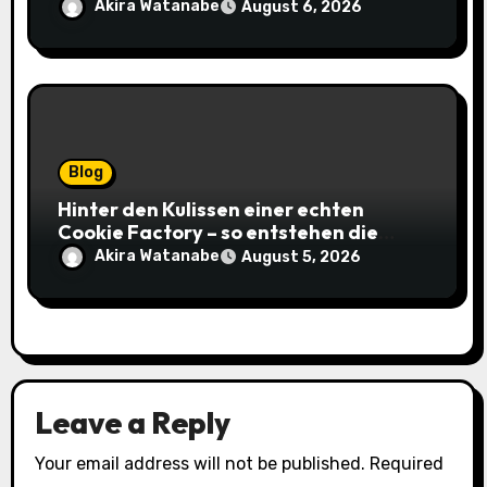
gagnantes
Akira Watanabe
August 6, 2026
Blog
Hinter den Kulissen einer echten
Cookie Factory – so entstehen die
saftigsten Keks-Innovationen
Akira Watanabe
August 5, 2026
Leave a Reply
Your email address will not be published.
Required