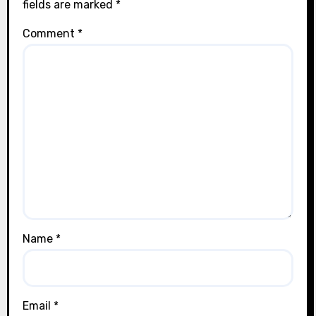
fields are marked
*
Comment
*
Name
*
Email
*