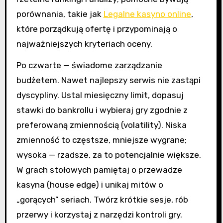
porównania, takie jak
Legalne kasyno online
,
które porządkują ofertę i przypominają o
najważniejszych kryteriach oceny.
Po czwarte — świadome zarządzanie
budżetem. Nawet najlepszy serwis nie zastąpi
dyscypliny. Ustal miesięczny limit, dopasuj
stawki do bankrollu i wybieraj gry zgodnie z
preferowaną zmiennością (volatility). Niska
zmienność to częstsze, mniejsze wygrane;
wysoka — rzadsze, za to potencjalnie większe.
W grach stołowych pamiętaj o przewadze
kasyna (house edge) i unikaj mitów o
„gorących” seriach. Twórz krótkie sesje, rób
przerwy i korzystaj z narzędzi kontroli gry.