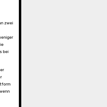
an zwei
weniger
ie
s bei
ter
r
ttform
e wenn