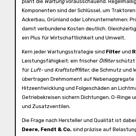
plant die
Wartung
vorausschauend. Regelmäßige
Komponenten sind der Schlüssel, um Traktoren 
Ackerbau, Grünland oder Lohnunternehmen: Pro
damit verbundene Kosten deutlich. Gleichzeiti
ein Plus für Wirtschaftlichkeit und Umwelt.
Kern jeder Wartungsstrategie sind
Filter
und
R
Leistungsfähigkeit; ein frischer
Ölfilter
schützt 
für
Luft-
und
Kraftstofffilter
, die Schmutz und 
übertragen Drehmoment auf Nebenaggregate – 
Hitzeentwicklung und Folgeschäden an Lichtma
Getriebekreisen sichern Dichtungen, O-Ringe 
und Zusatzventilen.
Die Frage nach Hersteller und Qualität ist dab
Deere, Fendt & Co.
sind präzise auf Belastun