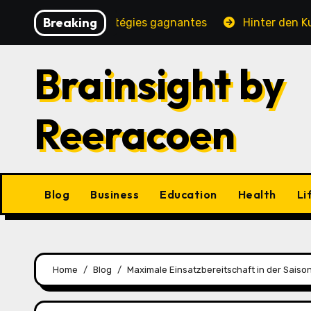
Skip
Breaking
é, jeux et stratégies gagnantes
Hinter den Kulissen e
to
content
Brainsight by
Reeracoen
Blog
Business
Education
Health
Li
Home
Blog
Maximale Einsatzbereitschaft in der Saison