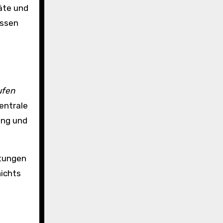
äte und
üssen
ufen
entrale
ung und
htungen
nichts