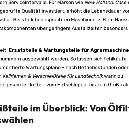
ern Serviceintervalle. Für Marken wie
New Holland
,
Case 
 geprüfte Qualität investiert, erhöht die Lebensdauer vo
bar. Bei stark beanspruchten Maschinen, z. B. im Häcks
tätskomponenten über geringere Ausfallzeiten besonders
eit.
Ersatzteile & Wartungsteile für Agrarmaschin
snummern ausgewählt werden. So lassen sich Fehlkäufe
umentierte Wartungspläne – nach Betriebsstunden oder
er, Keilriemen & Verschleißteile für Landtechnik
wann zu
 die gesamte Flotte – vom Hofschlepper bis zum Großtrak
ßteile im Überblick: Von Ölfil
uswählen