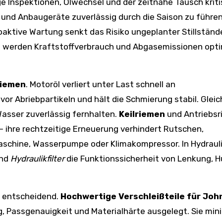
 Inspektionen, Ölwechsel und der zeitnahe Tausch kriti
und Anbaugeräte zuverlässig durch die Saison zu führen
aktive Wartung senkt das Risiko ungeplanter Stillständ
g werden Kraftstoffverbrauch und Abgasemissionen opti
iemen
. Motoröl verliert unter Last schnell an
vor Abriebpartikeln und hält die Schmierung stabil. Gleic
Wasser zuverlässig fernhalten.
Keilriemen
und Antriebs
ihre rechtzeitige Erneuerung verhindert Rutschen,
schine, Wasserpumpe oder Klimakompressor. In Hydraul
und
Hydraulikfilter
die Funktionssicherheit von Lenkung, 
ei entscheidend.
Hochwertige Verschleißteile für Joh
g, Passgenauigkeit und Materialhärte ausgelegt. Sie min