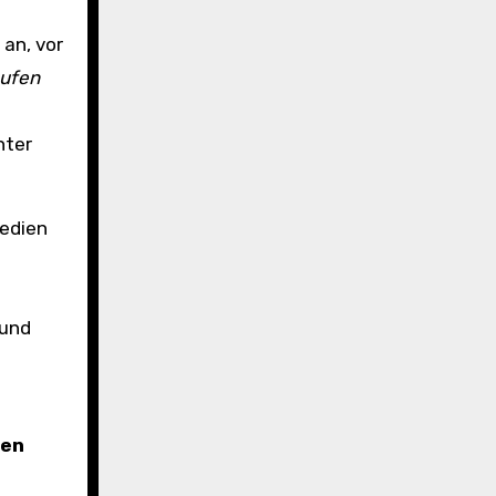
 an, vor
aufen
nter
medien
 und
nen