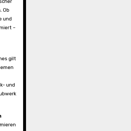
scher
. Ob
e und
miert –
hes gilt
riemen
ik- und
Hubwerk
n
imieren