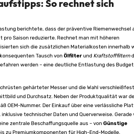
aufstipps: So rechnet sich
astung berichtete, dass der präventive Riemenwechsel 
ht pro Saison reduzierte. Rechnet man mit höheren
sierten sich die zusätzlichen Materialkosten innerhalb 
h konsequenten Tausch von
Ölfilter
und
Kraftstofffiltern
d
gefahren werden – eine deutliche Entlastung des Budget
achrüsten gehärteter Messer und die Wahl verschleißfes
ttbild und Durchsatz. Neben der Produktqualität war de
äß OEM-Nummer. Der Einkauf über eine verlässliche Pla
ile, inklusive technischer Daten und Querverweise. Gerad
 eine zentrale Beschaffungsquelle aus – von
Günstige
is zu Premiumkomponenten für High-End-Modelle.