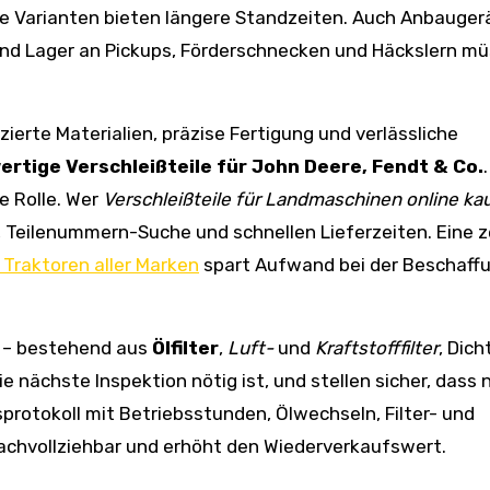
te Varianten bieten längere Standzeiten. Auch Anbauger
 und Lager an Pickups, Förderschnecken und Häckslern m
zierte Materialien, präzise Fertigung und verlässliche
rtige Verschleißteile für John Deere, Fendt & Co.
.
e Rolle. Wer
Verschleißteile für Landmaschinen online ka
, Teilenummern-Suche und schnellen Lieferzeiten. Eine z
 Traktoren aller Marken
spart Aufwand bei der Beschaff
s – bestehend aus
Ölfilter
,
Luft-
und
Kraftstofffilter
, Dic
ie nächste Inspektion nötig ist, und stellen sicher, dass 
sprotokoll mit Betriebsstunden, Ölwechseln, Filter- und
hvollziehbar und erhöht den Wiederverkaufswert.