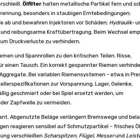
erschleiß.
Ölfilter
halten metallische Partikel fern und s
brennung, besonders in staubigen Erntebedingungen;
 ab und bewahren Injektoren vor Schäden;
Hydraulik-
u
 und reibungsarme Kraftübertragung. Beim Wechsel empf
 um Druckverluste zu verhindern.
iemen und Spannrollen zu den kritischen Teilen. Risse,
ür einen Tausch. Ein korrekt gespannter Riemen verhinde
Aggregate. Bei variablen Riemensystemen – etwa in Pr
tellerspezifikationen zur Vorspannung. Lager, Gelenke,
äßig geschmiert oder bei Spiel ersetzt werden, um
der Zapfwelle zu vermeiden.
vant. Abgenutzte Beläge verlängern Bremswege und bel
en reagieren sensibel auf Schmutzpartikel – frisches Ö
itung verschleißen
Scharspitzen
,
Flügel
,
Messer
und
Leist