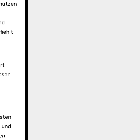
chützen
nd
iehlt
rt
essen
asten
l und
en