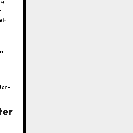
IH
,
n
el-
en
tor –
ter