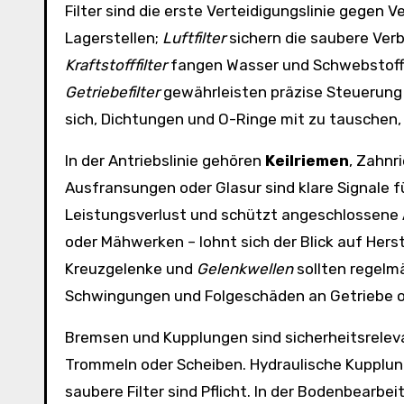
Filter sind die erste Verteidigungslinie gegen V
Lagerstellen;
Luftfilter
sichern die saubere Ver
Kraftstofffilter
fangen Wasser und Schwebstoffe
Getriebefilter
gewährleisten präzise Steuerung
sich, Dichtungen und O-Ringe mit zu tauschen,
In der Antriebslinie gehören
Keilriemen
, Zahnr
Ausfransungen oder Glasur sind klare Signale f
Leistungsverlust und schützt angeschlossene 
oder Mähwerken – lohnt sich der Blick auf Hers
Kreuzgelenke und
Gelenkwellen
sollten regelm
Schwingungen und Folgeschäden an Getriebe o
Bremsen und Kupplungen sind sicherheitsrele
Trommeln oder Scheiben. Hydraulische Kupplung
saubere Filter sind Pflicht. In der Bodenbearbe