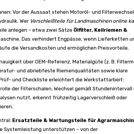
lanen: Vor der Aussaat stehen Motoröl- und Filterwechsel
ydraulik. Wer
Verschleißteile für Landmaschinen online k
eile anlegen – etwa zwei Sätze
Ölfilter, Keilriemen &
schine. Das verhindert Engpässe, wenn Lieferketten u
äufe die Versandkosten und ermöglichen Preisvorteile.
nauigkeit über OEM-Referenz, Materialgüte (z. B. Filter
atur- und abriebfeste Riemenqualitäten sowie klare
rüf- und Checkliste erleichtert die Werkstattarbeit:
olle der Filterschalen, Wechsel gemäß Stundenintervall
lysen nutzt, erkennt frühzeitig Lagerverschleiß oder
ieren.
ntral:
Ersatzteile & Wartungsteile für Agrarmaschi
le Systemleistung unterstützen – von der