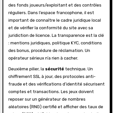
des fonds joueurs/exploitant et des contrôles
réguliers. Dans l’espace francophone, il est
important de connaître le cadre juridique local
et de vérifier la conformité du site avec sa
juridiction de licence. La transparence est la clé
: mentions juridiques, politique KYC, conditions
des bonus, procédure de réclamation. Un
opérateur sérieux n’a rien à cacher.
Deuxième pilier, la
sécurité
technique. Un
chiffrement SSL à jour, des protocoles anti-
fraude et des vérifications d’identité sécurisent
comptes et transactions. Les jeux doivent
reposer sur un générateur de nombres
aléatoires (RNG) certifié et afficher des taux de