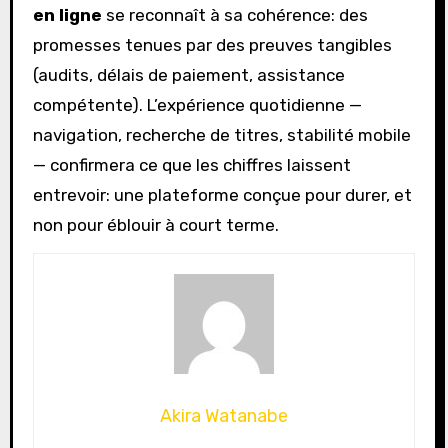
en ligne
se reconnaît à sa cohérence: des
promesses tenues par des preuves tangibles
(audits, délais de paiement, assistance
compétente). L’expérience quotidienne —
navigation, recherche de titres, stabilité mobile
— confirmera ce que les chiffres laissent
entrevoir: une plateforme conçue pour durer, et
non pour éblouir à court terme.
Akira Watanabe