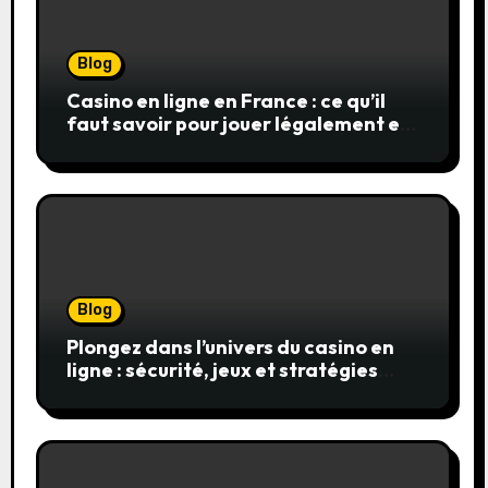
Blog
Casino en ligne en France : ce qu’il
faut savoir pour jouer légalement et
en toute sécurité
Blog
Plongez dans l’univers du casino en
ligne : sécurité, jeux et stratégies
gagnantes