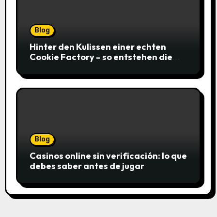
Blog
Hinter den Kulissen einer echten
Cookie Factory – so entstehen die
saftigsten Keks-Innovationen
Blog
Casinos online sin verificación: lo que
debes saber antes de jugar