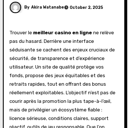
By
Akira Watanabe
October 2, 2025
Trouver le
meilleur casino en ligne
ne relève
pas du hasard. Derrière une interface
séduisante se cachent des enjeux cruciaux de
sécurité, de transparence et d’expérience
utilisateur. Un site de qualité protège vos
fonds, propose des jeux équitables et des
retraits rapides, tout en offrant des bonus
réellement exploitables. L’objectif n’est pas de
courir après la promotion la plus tape-à-l’œil,
mais de privilégier un écosystème fiable :
licence sérieuse, conditions claires, support
réactif, outils de jeu responsable. Que l’on