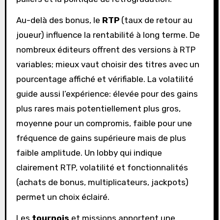
Au-delà des bonus, le
RTP
(taux de retour au
joueur) influence la rentabilité à long terme. De
nombreux éditeurs offrent des versions à RTP
variables; mieux vaut choisir des titres avec un
pourcentage affiché et vérifiable. La volatilité
guide aussi l’expérience: élevée pour des gains
plus rares mais potentiellement plus gros,
moyenne pour un compromis, faible pour une
fréquence de gains supérieure mais de plus
faible amplitude. Un lobby qui indique
clairement RTP, volatilité et fonctionnalités
(achats de bonus, multiplicateurs, jackpots)
permet un choix éclairé.
Les
tournois
et missions apportent une