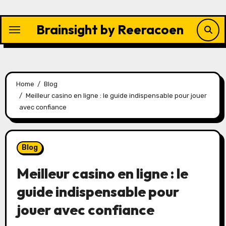
Skip
to
Brainsight by Reeracoen
content
Home
Blog
Meilleur casino en ligne : le guide indispensable pour jouer
avec confiance
Blog
Meilleur casino en ligne : le
guide indispensable pour
jouer avec confiance