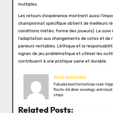
multiples.
Les retours d’expérience montrent aussi l’import
championnat spécifique obtient de meilleurs ré
conditions météo, forme des joueurs). Le suivi r
l’adaptation aux changements de cotes et de 
parieurs rentables. L’éthique et la responsabilité
signes de jeu problématique et utiliser les out
contribuent à une pratique saine et durable.
Akira Watanabe
Fukuoka bioinformatician road-tripping the US in an electric RV. Akira writes about CRISPR snacking crops,
Route-66 diner sociology, and cloud-
stops.
Related Posts: