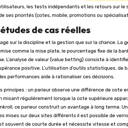
utilisateurs, les tests indépendants et les retours sur le 
 de ses priorités (cotes, mobile, promotions ou spécialisat
études de cas réelles
age sur la discipline et la gestion que sur la chance. La 
e mise comme la mise plate, le pourcentage fixe de la bank
e. L’analyse de valeur (value betting) consiste à identifi
spérance positive. L’utilisation d’outils statistiques, de 
 des performances aide à rationaliser ces décisions.
s principes : un parieur observe une différence de cote e
n misant régulièrement lorsque la cote supérieure appara
nkroll, ce parieur construit un avantage à long terme. Un
mises sur deux sites différents il est possible de verrou
 est souvent de courte durée et nécessite vitesse et com