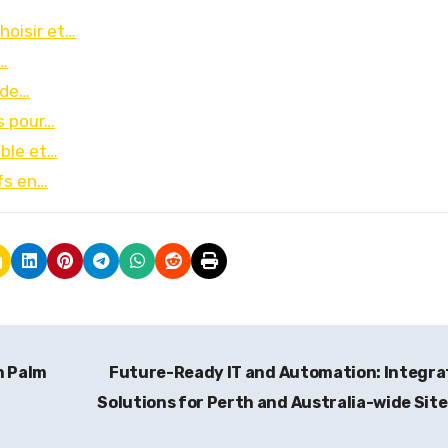
hoisir et…
r…
uide…
s pour…
able et…
ifs en…
n Palm
Future-Ready IT and Automation: Integr
Solutions for Perth and Australia-wide Sit