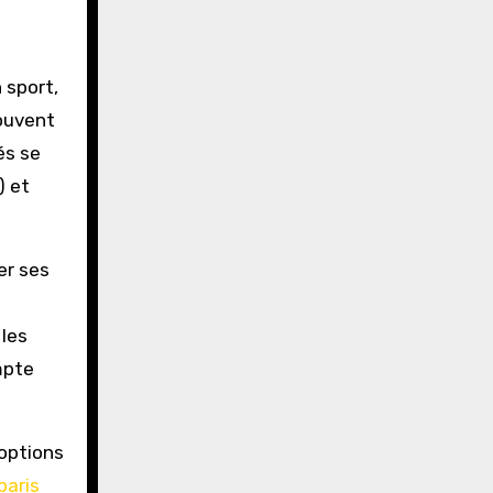
 sport,
souvent
és se
) et
er ses
 les
mpte
 options
paris