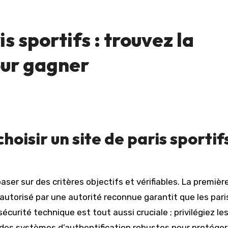
is sportifs : trouvez la
our gagner
hoisir un site de paris sportif
utorisé par une autorité reconnue garantit que les pari
curité technique est tout aussi cruciale ; privilégiez le
t des systèmes d’authentification robustes pour protéger