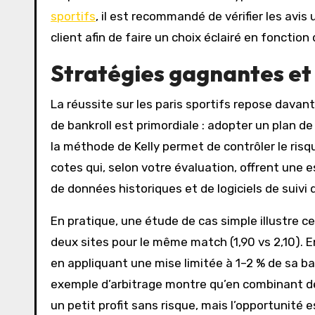
sportifs
, il est recommandé de vérifier les avis 
client afin de faire un choix éclairé en fonction
Stratégies gagnantes et 
La réussite sur les paris sportifs repose davant
de bankroll est primordiale : adopter un plan d
la méthode de Kelly permet de contrôler le risqu
cotes qui, selon votre évaluation, offrent une e
de données historiques et de logiciels de suivi
En pratique, une étude de cas simple illustre ce
deux sites pour le même match (1,90 vs 2,10). E
en appliquant une mise limitée à 1–2 % de sa ba
exemple d’arbitrage montre qu’en combinant des 
un petit profit sans risque, mais l’opportunité