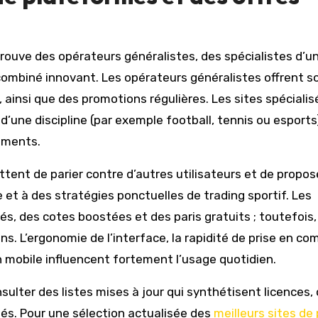
rouve des opérateurs généralistes, des spécialistes d’un
combiné innovant. Les opérateurs généralistes offrent 
ainsi que des promotions régulières. Les sites spécialis
’une discipline (par exemple football, tennis ou esports
ements.
ent de parier contre d’autres utilisateurs et de propos
ge et à des stratégies ponctuelles de trading sportif. Les
s, des cotes boostées et des paris gratuits ; toutefois,
ns. L’ergonomie de l’interface, la rapidité de prise en co
on mobile influencent fortement l’usage quotidien.
sulter des listes mises à jour qui synthétisent licences,
hés. Pour une sélection actualisée des
meilleurs sites de 