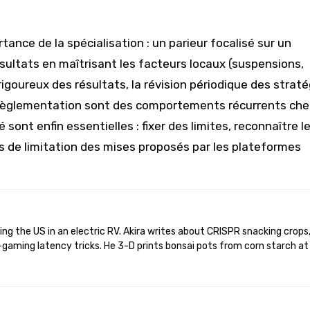
ance de la spécialisation : un parieur focalisé sur un
sultats en maîtrisant les facteurs locaux (suspensions,
igoureux des résultats, la révision périodique des straté
règlementation sont des comportements récurrents che
 sont enfin essentielles : fixer des limites, reconnaître l
ils de limitation des mises proposés par les plateformes
gaming latency tricks. He 3-D prints bonsai pots from corn starch at