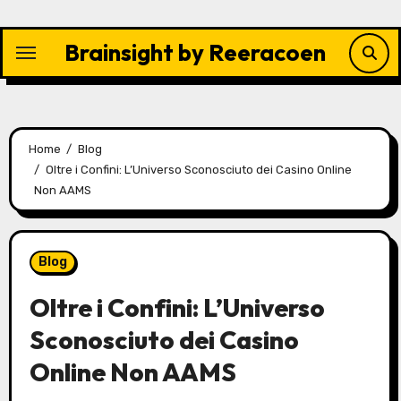
Skip
to
Brainsight by Reeracoen
content
Home
Blog
Oltre i Confini: L’Universo Sconosciuto dei Casino Online
Non AAMS
Blog
Oltre i Confini: L’Universo
Sconosciuto dei Casino
Online Non AAMS