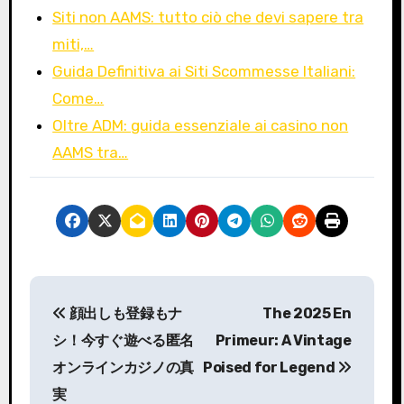
Siti non AAMS: tutto ciò che devi sapere tra
miti,…
Guida Definitiva ai Siti Scommesse Italiani:
Come…
Oltre ADM: guida essenziale ai casino non
AAMS tra…
P
顔出しも登録もナ
The 2025 En
o
シ！今すぐ遊べる匿名
Primeur: A Vintage
s
オンラインカジノの真
Poised for Legend
実