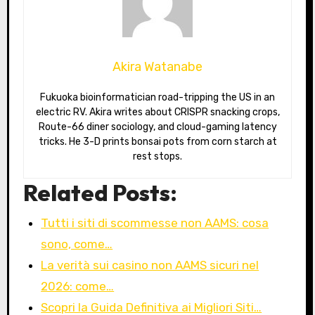
Akira Watanabe
Fukuoka bioinformatician road-tripping the US in an
electric RV. Akira writes about CRISPR snacking crops,
Route-66 diner sociology, and cloud-gaming latency
tricks. He 3-D prints bonsai pots from corn starch at
rest stops.
Related Posts:
Tutti i siti di scommesse non AAMS: cosa
sono, come…
La verità sui casino non AAMS sicuri nel
2026: come…
Scopri la Guida Definitiva ai Migliori Siti…