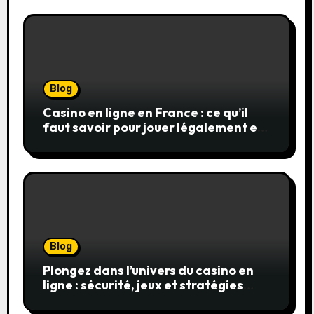
Blog
Casino en ligne en France : ce qu’il
faut savoir pour jouer légalement et
en toute sécurité
Blog
Plongez dans l’univers du casino en
ligne : sécurité, jeux et stratégies
gagnantes