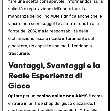
fare una scelta consapevole, informandosi sulla
solidità e reputazione dell’operatore. La
mancanza del bollino ADM significa anche che le
vincite non sono soggette alla trattenuta alla
fonte del 20%, ma la responsabilità della
dichiarazione fiscale ricade interamente sul
giocatore, un aspetto che molti tendono a
trascurare.
Vantaggi, Svantaggi e la
Reale Esperienza di
Gioco
Optare per un
casino online non AAMS
è come
entrare in un free shop del gioco d’azzardo. I
vantaggi sono tangibili e immediati. Oltre alla