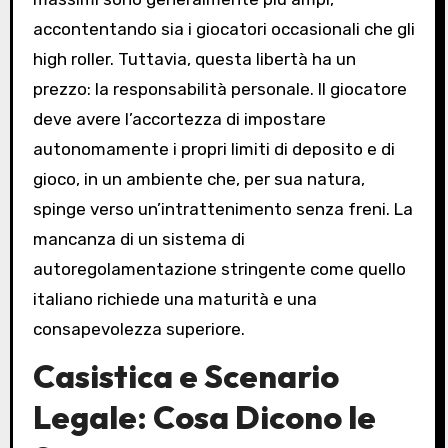
accontentando sia i giocatori occasionali che gli
high roller. Tuttavia, questa libertà ha un
prezzo: la responsabilità personale. Il giocatore
deve avere l’accortezza di impostare
autonomamente i propri limiti di deposito e di
gioco, in un ambiente che, per sua natura,
spinge verso un’intrattenimento senza freni. La
mancanza di un sistema di
autoregolamentazione stringente come quello
italiano richiede una maturità e una
consapevolezza superiore.
Casistica e Scenario
Legale: Cosa Dicono le