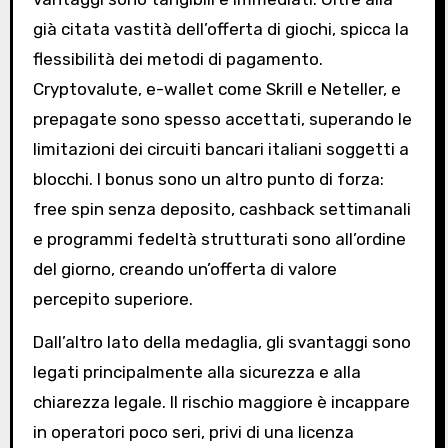
già citata vastità dell’offerta di giochi, spicca la
flessibilità dei metodi di pagamento.
Cryptovalute, e-wallet come Skrill e Neteller, e
prepagate sono spesso accettati, superando le
limitazioni dei circuiti bancari italiani soggetti a
blocchi. I bonus sono un altro punto di forza:
free spin senza deposito, cashback settimanali
e programmi fedeltà strutturati sono all’ordine
del giorno, creando un’offerta di valore
percepito superiore.
Dall’altro lato della medaglia, gli svantaggi sono
legati principalmente alla sicurezza e alla
chiarezza legale. Il rischio maggiore è incappare
in operatori poco seri, privi di una licenza