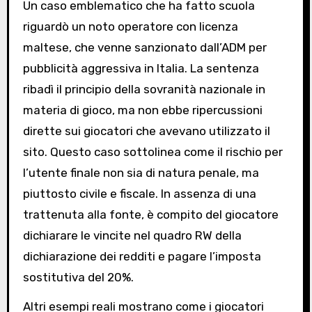
Un caso emblematico che ha fatto scuola
riguardò un noto operatore con licenza
maltese, che venne sanzionato dall’ADM per
pubblicità aggressiva in Italia. La sentenza
ribadì il principio della sovranità nazionale in
materia di gioco, ma non ebbe ripercussioni
dirette sui giocatori che avevano utilizzato il
sito. Questo caso sottolinea come il rischio per
l’utente finale non sia di natura penale, ma
piuttosto civile e fiscale. In assenza di una
trattenuta alla fonte, è compito del giocatore
dichiarare le vincite nel quadro RW della
dichiarazione dei redditi e pagare l’imposta
sostitutiva del 20%.
Altri esempi reali mostrano come i giocatori