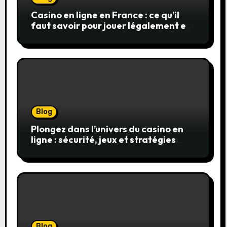
Casino en ligne en France : ce qu’il
faut savoir pour jouer légalement et
en toute sécurité
Blog
Plongez dans l’univers du casino en
ligne : sécurité, jeux et stratégies
gagnantes
Blog