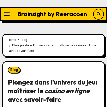
Skip
to
Brainsight by Reeracoen
content
Home
Blog
Plongez dans l’univers du jeu: maîtriser le casino en ligne
avec savoir-faire
Blog
Plongez dans l’univers du jeu:
maîtriser le
casino en ligne
avec savoir-faire