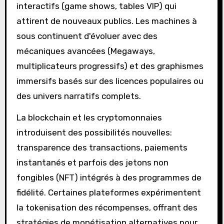
interactifs (game shows, tables VIP) qui
attirent de nouveaux publics. Les machines à
sous continuent d'évoluer avec des
mécaniques avancées (Megaways,
multiplicateurs progressifs) et des graphismes
immersifs basés sur des licences populaires ou
des univers narratifs complets.
La blockchain et les cryptomonnaies
introduisent des possibilités nouvelles:
transparence des transactions, paiements
instantanés et parfois des jetons non
fongibles (NFT) intégrés à des programmes de
fidélité. Certaines plateformes expérimentent
la tokenisation des récompenses, offrant des
stratégies de monétisation alternatives pour