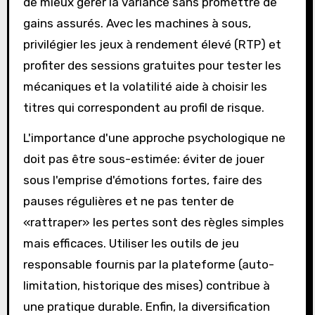
de mieux gérer la variance sans promettre de
gains assurés. Avec les machines à sous,
privilégier les jeux à rendement élevé (RTP) et
profiter des sessions gratuites pour tester les
mécaniques et la volatilité aide à choisir les
titres qui correspondent au profil de risque.
L'importance d'une approche psychologique ne
doit pas être sous-estimée: éviter de jouer
sous l'emprise d'émotions fortes, faire des
pauses régulières et ne pas tenter de
«rattraper» les pertes sont des règles simples
mais efficaces. Utiliser les outils de jeu
responsable fournis par la plateforme (auto-
limitation, historique des mises) contribue à
une pratique durable. Enfin, la diversification