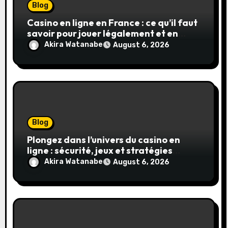
Blog
Casino en ligne en France : ce qu’il faut
savoir pour jouer légalement et en
toute sécurité
Akira Watanabe
August 6, 2026
Blog
Plongez dans l’univers du casino en
ligne : sécurité, jeux et stratégies
gagnantes
Akira Watanabe
August 6, 2026