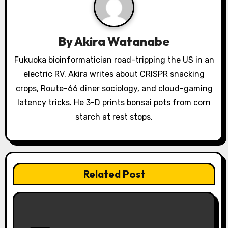
i
g
a
By
Akira Watanabe
t
Fukuoka bioinformatician road-tripping the US in an
electric RV. Akira writes about CRISPR snacking
i
crops, Route-66 diner sociology, and cloud-gaming
o
latency tricks. He 3-D prints bonsai pots from corn
starch at rest stops.
n
Related Post