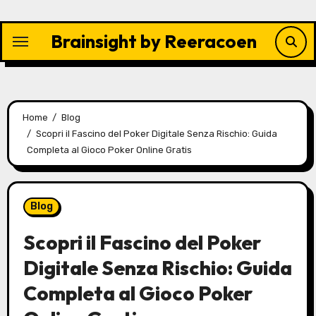
Skip
to
Brainsight by Reeracoen
content
Home
Blog
Scopri il Fascino del Poker Digitale Senza Rischio: Guida
Completa al Gioco Poker Online Gratis
Blog
Scopri il Fascino del Poker
Digitale Senza Rischio: Guida
Completa al Gioco Poker