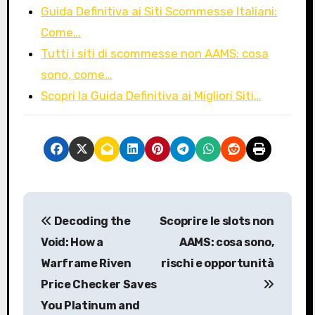
Guida Definitiva ai Siti Scommesse Italiani:
Come…
Tutti i siti di scommesse non AAMS: cosa
sono, come…
Scopri la Guida Definitiva ai Migliori Siti…
P
Decoding the
Scoprire le slots non
o
Void: How a
AAMS: cosa sono,
s
Warframe Riven
rischi e opportunità
Price Checker Saves
t
You Platinum and