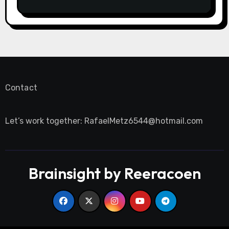
saftigsten Keks-Innovationen
Contact
Let’s work together:
RafaelMetz6544@hotmail.com
Brainsight by Reeracoen