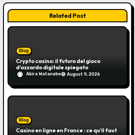
Related Post
Blog
Crypto casino: il futuro del gioco
d’azzardo digitale spiegato
Akira Watanabe
August 9, 2026
Blog
Casino en ligne en France : ce qu’il faut