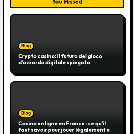
You Missed
Blog
Crypto casino: il futuro del gioco
d’azzardo digitale spiegato
Blog
Casino en ligne en France : ce qu’il
faut savoir pour jouer légalement et