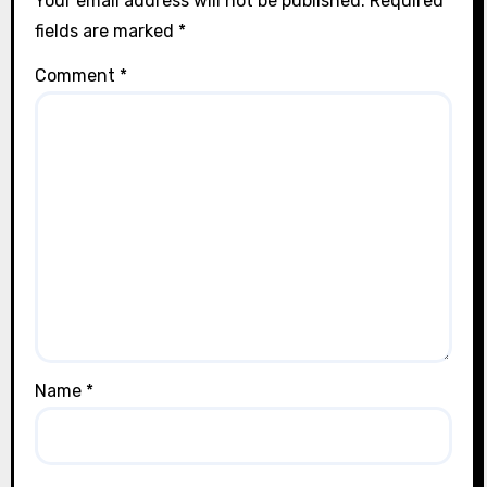
Your email address will not be published.
Required
fields are marked
*
Comment
*
Name
*