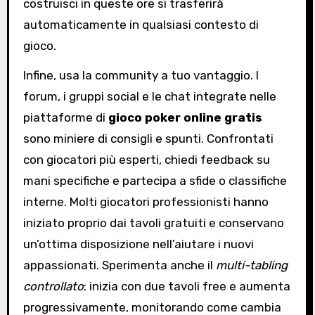
costruisci in queste ore si trasferirà
automaticamente in qualsiasi contesto di
gioco.
Infine, usa la community a tuo vantaggio. I
forum, i gruppi social e le chat integrate nelle
piattaforme di
gioco poker online gratis
sono miniere di consigli e spunti. Confrontati
con giocatori più esperti, chiedi feedback su
mani specifiche e partecipa a sfide o classifiche
interne. Molti giocatori professionisti hanno
iniziato proprio dai tavoli gratuiti e conservano
un’ottima disposizione nell’aiutare i nuovi
appassionati. Sperimenta anche il
multi-tabling
controllato
: inizia con due tavoli free e aumenta
progressivamente, monitorando come cambia