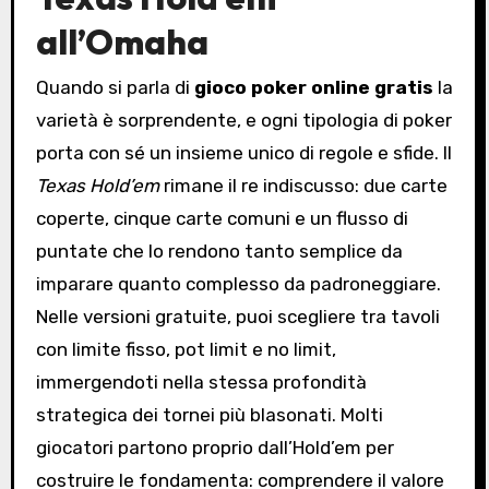
all’Omaha
Quando si parla di
gioco poker online gratis
la
varietà è sorprendente, e ogni tipologia di poker
porta con sé un insieme unico di regole e sfide. Il
Texas Hold’em
rimane il re indiscusso: due carte
coperte, cinque carte comuni e un flusso di
puntate che lo rendono tanto semplice da
imparare quanto complesso da padroneggiare.
Nelle versioni gratuite, puoi scegliere tra tavoli
con limite fisso, pot limit e no limit,
immergendoti nella stessa profondità
strategica dei tornei più blasonati. Molti
giocatori partono proprio dall’Hold’em per
costruire le fondamenta: comprendere il valore