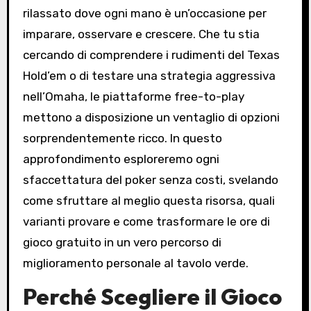
rilassato dove ogni mano è un’occasione per
imparare, osservare e crescere. Che tu stia
cercando di comprendere i rudimenti del Texas
Hold’em o di testare una strategia aggressiva
nell’Omaha, le piattaforme free-to-play
mettono a disposizione un ventaglio di opzioni
sorprendentemente ricco. In questo
approfondimento esploreremo ogni
sfaccettatura del poker senza costi, svelando
come sfruttare al meglio questa risorsa, quali
varianti provare e come trasformare le ore di
gioco gratuito in un vero percorso di
miglioramento personale al tavolo verde.
Perché Scegliere il Gioco