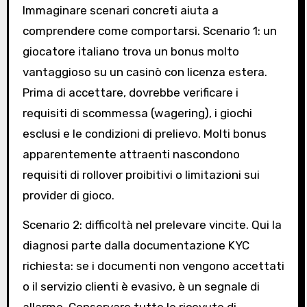
Immaginare scenari concreti aiuta a
comprendere come comportarsi. Scenario 1: un
giocatore italiano trova un bonus molto
vantaggioso su un casinò con licenza estera.
Prima di accettare, dovrebbe verificare i
requisiti di scommessa (wagering), i giochi
esclusi e le condizioni di prelievo. Molti bonus
apparentemente attraenti nascondono
requisiti di rollover proibitivi o limitazioni sui
provider di gioco.
Scenario 2: difficoltà nel prelevare vincite. Qui la
diagnosi parte dalla documentazione KYC
richiesta: se i documenti non vengono accettati
o il servizio clienti è evasivo, è un segnale di
allarme. Conservare tutte le ricevute di