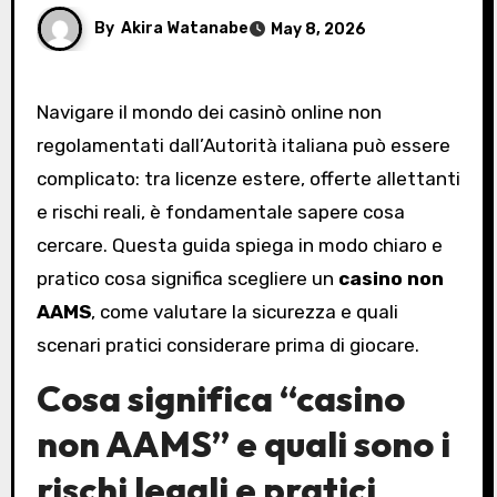
By
Akira Watanabe
May 8, 2026
Navigare il mondo dei casinò online non
regolamentati dall’Autorità italiana può essere
complicato: tra licenze estere, offerte allettanti
e rischi reali, è fondamentale sapere cosa
cercare. Questa guida spiega in modo chiaro e
pratico cosa significa scegliere un
casino non
AAMS
, come valutare la sicurezza e quali
scenari pratici considerare prima di giocare.
Cosa significa “casino
non AAMS” e quali sono i
rischi legali e pratici