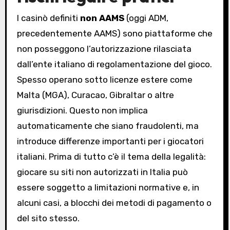
I casinò definiti
non AAMS
(oggi ADM,
precedentemente AAMS) sono piattaforme che
non posseggono l’autorizzazione rilasciata
dall’ente italiano di regolamentazione del gioco.
Spesso operano sotto licenze estere come
Malta (MGA), Curacao, Gibraltar o altre
giurisdizioni. Questo non implica
automaticamente che siano fraudolenti, ma
introduce differenze importanti per i giocatori
italiani. Prima di tutto c’è il tema della legalità:
giocare su siti non autorizzati in Italia può
essere soggetto a limitazioni normative e, in
alcuni casi, a blocchi dei metodi di pagamento o
del sito stesso.