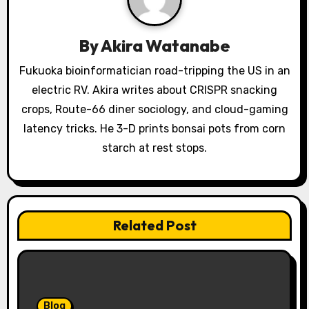
g
a
By
Akira Watanabe
t
Fukuoka bioinformatician road-tripping the US in an
electric RV. Akira writes about CRISPR snacking
i
crops, Route-66 diner sociology, and cloud-gaming
o
latency tricks. He 3-D prints bonsai pots from corn
starch at rest stops.
n
Related Post
Blog