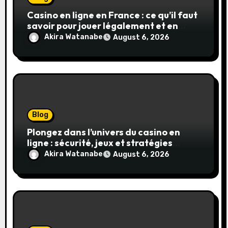
Casino en ligne en France : ce qu’il faut
savoir pour jouer légalement et en
toute sécurité
Akira Watanabe
August 6, 2026
Blog
Plongez dans l’univers du casino en
ligne : sécurité, jeux et stratégies
gagnantes
Akira Watanabe
August 6, 2026