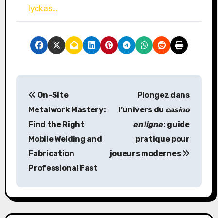
lyckas…
P
On-Site
Plongez dans
o
Metalwork Mastery:
l’univers du
casino
s
Find the Right
en ligne
: guide
Mobile Welding and
pratique pour
t
Fabrication
joueurs modernes
n
Professional Fast
a
v