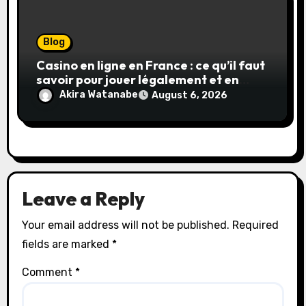
Blog
Casino en ligne en France : ce qu’il faut
savoir pour jouer légalement et en
toute sécurité
Akira Watanabe
August 6, 2026
Leave a Reply
Your email address will not be published.
Required
fields are marked
*
Comment
*