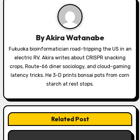
i
g
a
By
Akira Watanabe
t
Fukuoka bioinformatician road-tripping the US in an
i
electric RV. Akira writes about CRISPR snacking
o
crops, Route-66 diner sociology, and cloud-gaming
latency tricks. He 3-D prints bonsai pots from corn
n
starch at rest stops.
Related Post