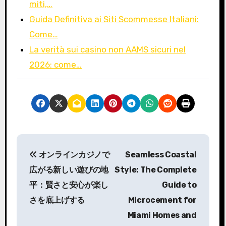
miti,…
Guida Definitiva ai Siti Scommesse Italiani:
Come…
La verità sui casino non AAMS sicuri nel
2026: come…
P
オンラインカジノで
Seamless Coastal
o
広がる新しい遊びの地
Style: The Complete
s
平：賢さと安心が楽し
Guide to
さを底上げする
Microcement for
t
Miami Homes and