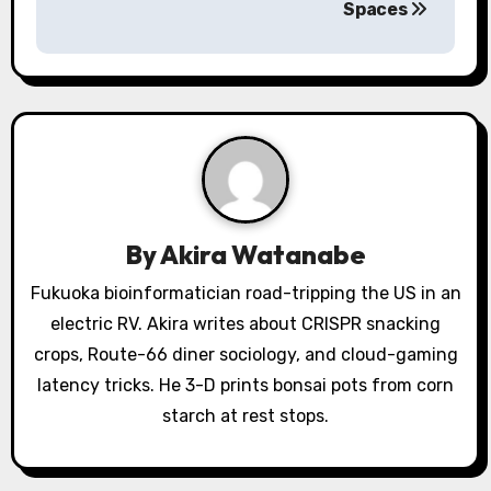
n
Spaces
a
v
i
g
a
By
Akira Watanabe
t
Fukuoka bioinformatician road-tripping the US in an
i
electric RV. Akira writes about CRISPR snacking
o
crops, Route-66 diner sociology, and cloud-gaming
latency tricks. He 3-D prints bonsai pots from corn
n
starch at rest stops.