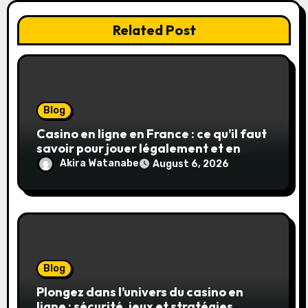
Related Post
Blog
Casino en ligne en France : ce qu’il faut
savoir pour jouer légalement et en
toute sécurité
Akira Watanabe
August 6, 2026
Blog
Plongez dans l’univers du casino en
ligne : sécurité, jeux et stratégies