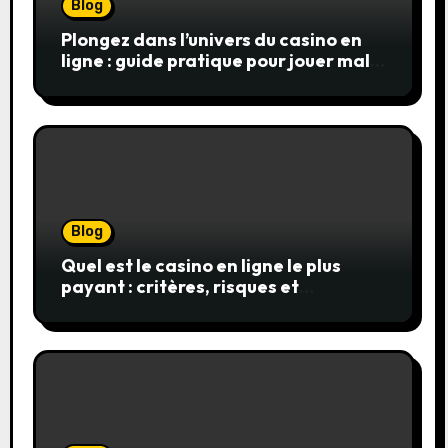
Blog
Plongez dans l’univers du casino en
ligne : guide pratique pour jouer malin
et en sécurité
Blog
Quel est le casino en ligne le plus
payant : critères, risques et
stratégies