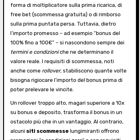
forma di moltiplicatore sulla prima ricarica, di
free bet (scommessa gratuita) o di rimborso
sulla prima puntata persa. Tuttavia, dietro
l’importo promesso – ad esempio “bonus del
100% fino a 100€” – si nascondono sempre dei
termini e condizioni
che ne determinano il
valore reale. I requisiti di scommessa, noti
anche come
rollover
, stabiliscono quante volte
bisogna rigiocare l’importo del bonus prima di
poter prelevare le vincite.
Un rollover troppo alto, magari superiore a 10x
su bonus e deposito, trasforma il bonus in un
ostacolo più che in un vantaggio. Al contrario,
alcuni
siti scommesse
lungimiranti offrono