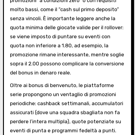
promozioni “a condizioni zero” o con requisiti
molto bassi, come il “cash sul primo deposito”
senza vincoli. È importante leggere anche la
quota minima delle giocate valide per il rollover:
se viene imposto di puntare su eventi con
quota non inferiore a 1.80, ad esempio, la
promozione rimane interessante, mentre soglie
sopra il 2.00 possono complicare la conversione
del bonus in denaro reale.
Oltre ai bonus di benvenuto, le piattaforme
serie propongono un ventaglio di promozioni
periodiche: cashback settimanali, accumulatori
assicurati (dove una squadra sbagliata non fa
perdere l’intera multipla), quote potenziate su
eventi di punta e programmi fedeltà a punti.