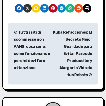
P
Tutti i siti di
Kuka Refacciones: El
o
scommesse non
Secreto Mejor
s
AAMS: cosa sono,
Guardado para
come funzionano e
Evitar Paros de
t
perché devi fare
Producción y
n
attenzione
Alargar la Vida de
a
tus Robots
v
i
g