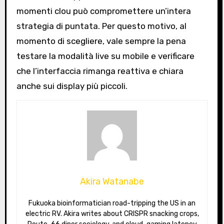
momenti clou può compromettere un’intera
strategia di puntata. Per questo motivo, al
momento di scegliere, vale sempre la pena
testare la modalità live su mobile e verificare
che l’interfaccia rimanga reattiva e chiara
anche sui display più piccoli.
Akira Watanabe
Fukuoka bioinformatician road-tripping the US in an
electric RV. Akira writes about CRISPR snacking crops,