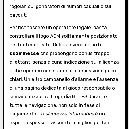
regolari sui generatori di numeri casuali e sui
payout.
Per riconoscere un operatore legale, basta
controllare il logo ADM solitamente posizionato
nel footer del sito. Diffida invece dei
siti
scommesse
che propongono bonus troppo
allettanti senza alcuna indicazione sulla licenza
o che operano con numeri di concessione poco
chiari. Un altro campanello d’allarme è l’assenza
di una pagina dedicata al gioco responsabile o
la mancanza di crittografia HTTPS durante
tutta la navigazione, non solo in fase di
pagamento. La
sicurezza informatica
è un
aspetto spesso trascurato: i migliori portali