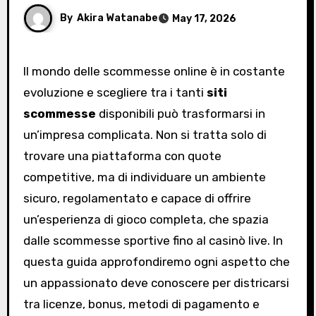
By
Akira Watanabe
May 17, 2026
Il mondo delle scommesse online è in costante
evoluzione e scegliere tra i tanti
siti
scommesse
disponibili può trasformarsi in
un’impresa complicata. Non si tratta solo di
trovare una piattaforma con quote
competitive, ma di individuare un ambiente
sicuro, regolamentato e capace di offrire
un’esperienza di gioco completa, che spazia
dalle scommesse sportive fino al casinò live. In
questa guida approfondiremo ogni aspetto che
un appassionato deve conoscere per districarsi
tra licenze, bonus, metodi di pagamento e