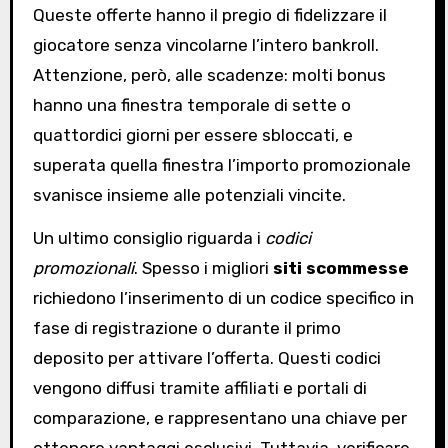
Queste offerte hanno il pregio di fidelizzare il
giocatore senza vincolarne l’intero bankroll.
Attenzione, però, alle scadenze: molti bonus
hanno una finestra temporale di sette o
quattordici giorni per essere sbloccati, e
superata quella finestra l’importo promozionale
svanisce insieme alle potenziali vincite.
Un ultimo consiglio riguarda i
codici
promozionali
. Spesso i migliori
siti scommesse
richiedono l’inserimento di un codice specifico in
fase di registrazione o durante il primo
deposito per attivare l’offerta. Questi codici
vengono diffusi tramite affiliati e portali di
comparazione, e rappresentano una chiave per