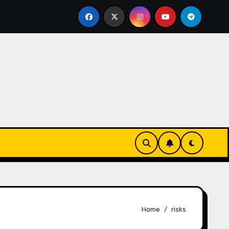
ftigsten Keks-Innovationen
Casinos online sin verifica
Home
risks