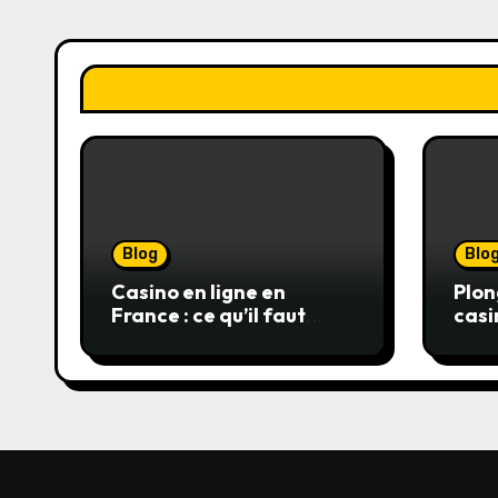
Blog
Blo
Casino en ligne en
Plon
France : ce qu’il faut
casi
savoir pour jouer
jeux
légalement et en toute
gag
sécurité