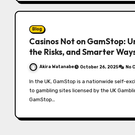
Blog
Casinos Not on GamStop: U
the Risks, and Smarter Way
Akira Watanabe
October 26, 2025
No 
In the UK, GamStop is a nationwide self-exclusion scheme that helps people block access
to gambling sites licensed by the UK Gambli
GamStop…