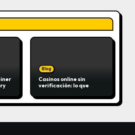
Blog
einer
Casinos online sin
ry –
verificación: lo que
debes saber antes de
jugar