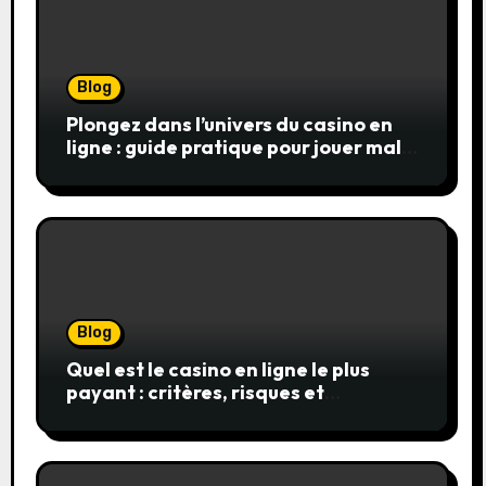
Blog
Plongez dans l’univers du casino en
ligne : guide pratique pour jouer malin
et en sécurité
Blog
Quel est le casino en ligne le plus
payant : critères, risques et
stratégies